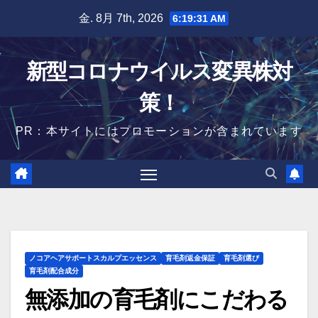
Skip
金. 8月 7th, 2026
6:19:31 AM
to
content
新型コロナウイルス変異株対
策！
PR：本サイトにはプロモーションが含まれています
ノコアヘアサポートスカルプエッセンス
育毛剤返金保証
育毛剤選び
育毛剤配合成分
無添加の育毛剤にこだわる