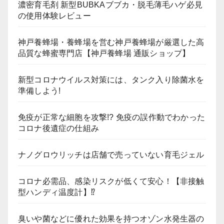
濃密育毛剤 新型BUBKAブブカ・脱毛薄毛ハゲ必見
の使用体験レビュー
神戸養蜂場・養蜂場を営む神戸養蜂場が厳選した高
品質な蜂蜜専門店【神戸養蜂場 通販ショップ】
新型コロナウイルス対策には、タンク入り除菌水を
準備しよう!
免疫が正常な細胞を攻撃!? 免疫の誤作動でわかった
コロナ後遺症の仕組み
ナノグロウリッチは店舗で売っていない育毛ジェル
コロナ必需品、感染リスクが低くて安心！【非接触
型ハンディ温度計】⁉
臭いや菌などに優れた効果を持つオゾン水発生器の