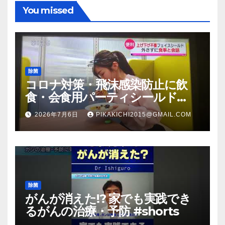
You missed
除菌
コロナ対策・飛沫感染防止に飲
食・会食用パーティシールド
（マスク会食代替品）ＦＢＣ福井
2026年7月6日
PIKAKICHI2015@GMAIL.COM
放送のＴＶ番組での紹介映像
除菌
がんが消えた!? 家でも実践でき
るがんの治療・予防 #shorts