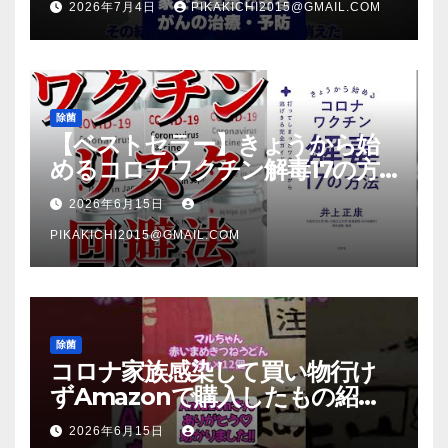
2026年7月4日
PIKAKICHI2015@GMAIL.COM
除菌
【ベストセラー】きょうから始
めるコロナワクチン解毒17の方
法【本要約】
2026年6月15日
PIKAKICHI2015@GMAIL.COM
除菌
コロナ家族感染して買い物行け
ずAmazonで購入したもの紹
介 #Shorts
2026年6月15日