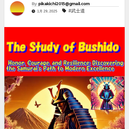
By
pikakichi2015@gmail.com
#武士道
1月 29, 2025