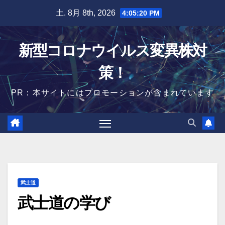
Skip
土. 8月 8th, 2026
4:05:22 PM
to
content
新型コロナウイルス変異株対
策！
PR：本サイトにはプロモーションが含まれています
武士道
武士道の学び