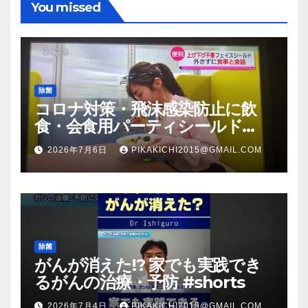
You missed
除菌
コロナ対策・飛沫感染防止に飲
食・会食用パーティシールド
（マスク会食代替品）ＦＢＣ福井
2026年7月6日
PIKAKICHI2015@GMAIL.COM
放送のＴＶ番組での紹介映像
除菌
がんが消えた!? 家でも実践でき
るがんの治療・予防 #shorts
2026年7月4日
PIKAKICHI2015@GMAIL.COM