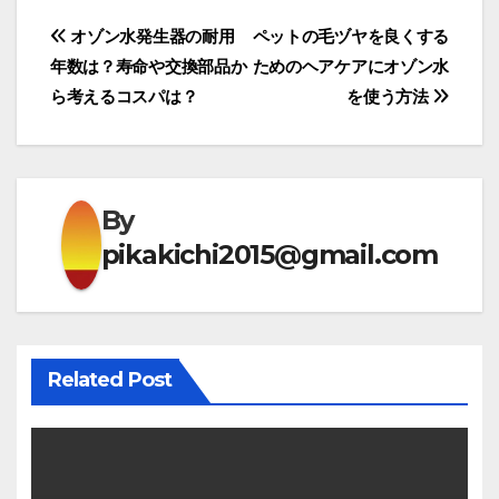
投
オゾン水発生器の耐用
ペットの毛ヅヤを良くする
年数は？寿命や交換部品か
ためのヘアケアにオゾン水
稿
ら考えるコスパは？
を使う方法
ナ
ビ
ゲ
By
pikakichi2015@gmail.com
ー
シ
ョ
Related Post
ン