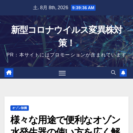
Skip
土. 8月 8th, 2026
9:39:37 AM
to
content
新型コロナウイルス変異株対
策！
PR：本サイトにはプロモーションが含まれています
オゾン除菌
様々な用途で便利なオゾン
水発生器の使い方を広く解