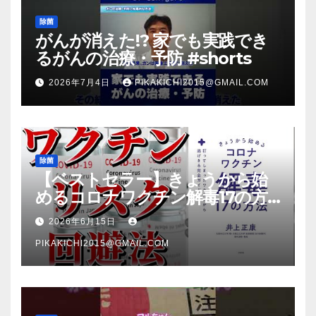
除菌
がんが消えた!? 家でも実践でき
るがんの治療・予防 #shorts
2026年7月4日
PIKAKICHI2015@GMAIL.COM
除菌
【ベストセラー】きょうから始
めるコロナワクチン解毒17の方
法【本要約】
2026年6月15日
PIKAKICHI2015@GMAIL.COM