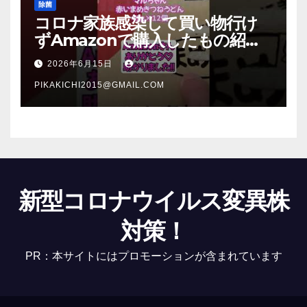
除菌
コロナ家族感染して買い物行け
ずAmazonで購入したもの紹
介 #Shorts
2026年6月15日
PIKAKICHI2015@GMAIL.COM
新型コロナウイルス変異株
対策！
PR：本サイトにはプロモーションが含まれています