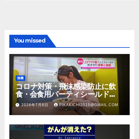
You missed
除菌
コロナ対策・飛沫感染防止に飲
食・会食用パーティシールド
（マスク会食代替品）ＦＢＣ福井
2026年7月6日
PIKAKICHI2015@GMAIL.COM
放送のＴＶ番組での紹介映像