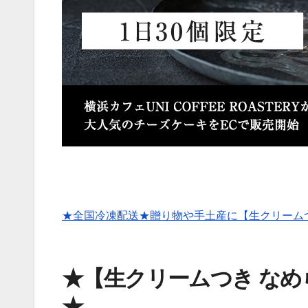
★全国冷凍配送★贈り物や手土産に【生クリーム
★【生クリームつき な
★