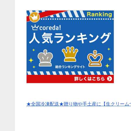
★全国冷凍配送★贈り物や手土産に【生クリーム