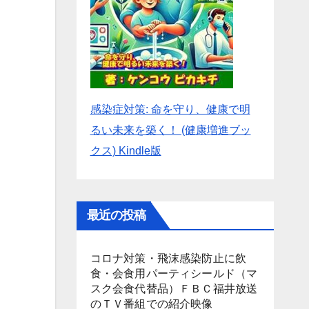
感染症対策: 命を守り、健康で明
るい未来を築く！ (健康増進ブッ
クス) Kindle版
最近の投稿
コロナ対策・飛沫感染防止に飲
食・会食用パーティシールド（マ
スク会食代替品）ＦＢＣ福井放送
のＴＶ番組での紹介映像