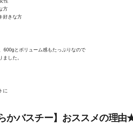
女性
な方
キ好きな方
、600gとボリューム感もたっぷりなので
りました。
トに
めらかバスチー】おススメの理由