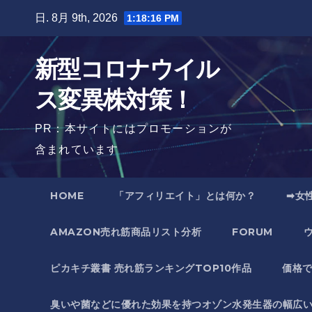
Skip
日. 8月 9th, 2026
1:18:17 PM
to
content
新型コロナウイル
ス変異株対策！
PR：本サイトにはプロモーションが
含まれています
HOME
「アフィリエイト」とは何か？
➡女
AMAZON売れ筋商品リスト分析
FORUM
ピカキチ叢書 売れ筋ランキングTOP10作品
価格
臭いや菌などに優れた効果を持つオゾン水発生器の幅広