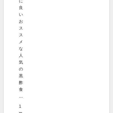
に
良
い
お
ス
ス
メ
な
人
気
の
黒
酢
食
…
1