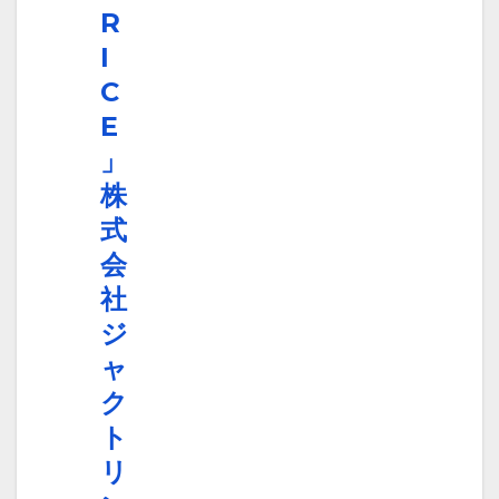
R
I
C
E
」
株
式
会
社
ジ
ャ
ク
ト
リ