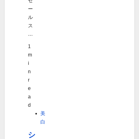
セ
ー
ル
ス
…
1
m
i
n
r
e
a
d
美
白
シ