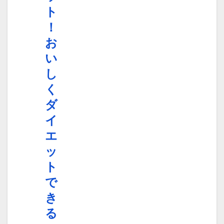
ト
！
お
い
し
く
ダ
イ
エ
ッ
ト
で
き
る