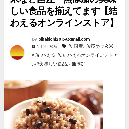
しい食品を揃えてます【結
わえるオンラインストア】
By
pikakichi2015@gmail.com
##国産
,
##寝かせ玄米
,
1月 29, 2025
##結わえる
,
##結わえるオンラインストア
,
##美味しい食品
,
#無添加