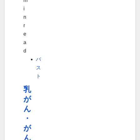
m
i
n
r
e
a
d
バ
ス
ト
乳
が
ん
・
が
ん