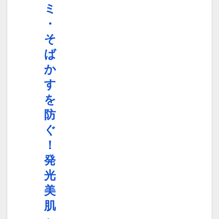
ミ
・
そ
ば
か
す
を
防
ぐ
！
発
光
美
肌