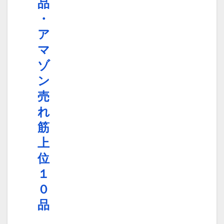
品
・
ア
マ
ゾ
ン
売
れ
筋
上
位
１
０
品