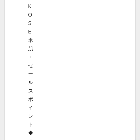
K
O
S
E
米
肌
・
セ
ー
ル
ス
ポ
イ
ン
ト
◆