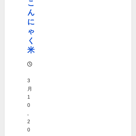
こ
ん
に
ゃ
く
米
3
月
1
0
,
2
0