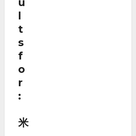
u
l
t
s
f
o
r
:
米