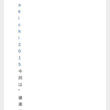
a
k
i
c
h
i
2
0
1
5
今
回
は
”
健
康