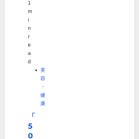
1
m
i
n
r
e
a
d
美
容
・
健
康
「
5
0