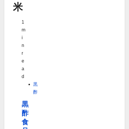
米
1
m
i
n
r
e
a
d
黒
酢
黒
酢
食