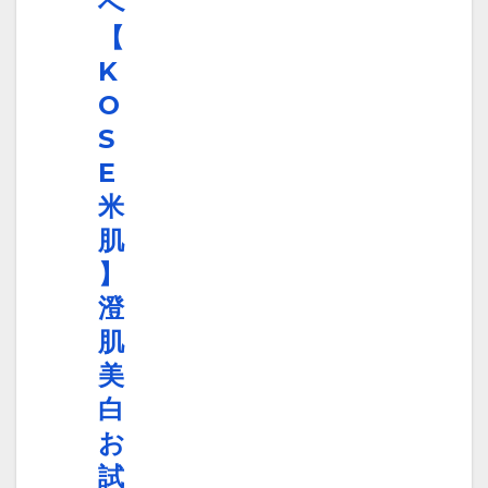
へ
【
K
O
S
E
米
肌
】
澄
肌
美
白
お
試