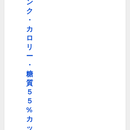
ン
ク
・
カ
ロ
リ
ー
・
糖
質
５
５
%
カ
ッ