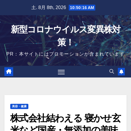
Skip
土. 8月 8th, 2026
10:50:17 AM
to
content
新型コロナウイルス変異株対
策！
PR：本サイトにはプロモーションが含まれています
美容・健康
株式会社結わえる 寝かせ玄
米など国産・無添加の美味