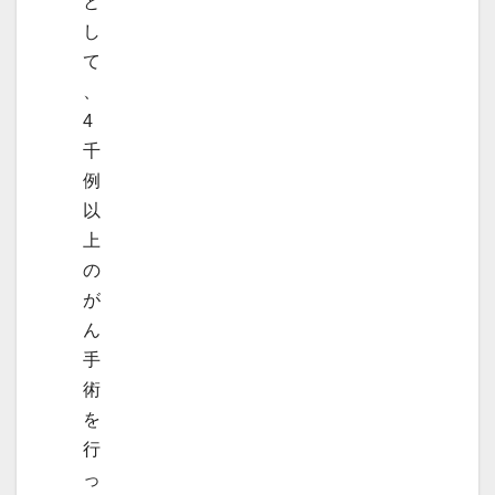
と
し
て
、
4
千
例
以
上
の
が
ん
手
術
を
行
っ