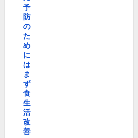
予
防
の
た
め
に
は
ま
ず
食
生
活
改
善