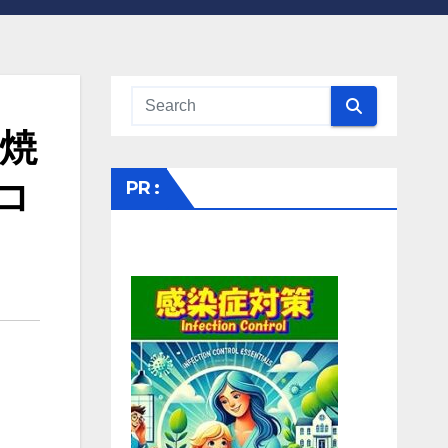
焼
コ
PR :