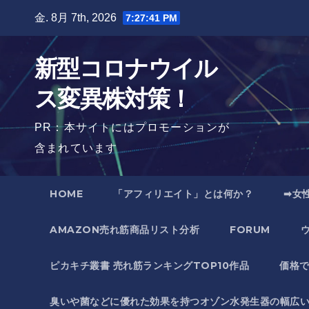
Skip
金. 8月 7th, 2026
7:27:42 PM
to
content
新型コロナウイル
ス変異株対策！
PR：本サイトにはプロモーションが
含まれています
HOME
「アフィリエイト」とは何か？
➡女
AMAZON売れ筋商品リスト分析
FORUM
ピカキチ叢書 売れ筋ランキングTOP10作品
価格
臭いや菌などに優れた効果を持つオゾン水発生器の幅広