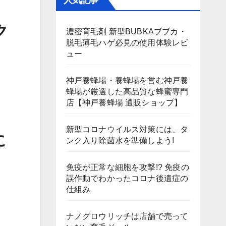
人気記事
ク
濃密育毛剤 新型BUBKAブブカ・
脱毛薄毛ハゲ必見の使用体験レビ
ュー
神戸養蜂場・養蜂場を営む神戸養
蜂場が厳選した高品質な蜂蜜専門
店【神戸養蜂場 通販ショップ】
新型コロナウイルス対策には、タ
に
ンク入り除菌水を準備しよう!
免疫が正常な細胞を攻撃!? 免疫の
誤作動でわかったコロナ後遺症の
仕組み
ナノグロウリッチは店舗で売って