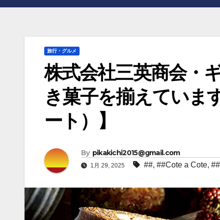
旅行・グルメ
株式会社三英商会・
き菓子を揃えています【C
ート）】
By
pikakichi2015@gmail.com
##
,
##Cote a Cote
,
#
1月 29, 2025