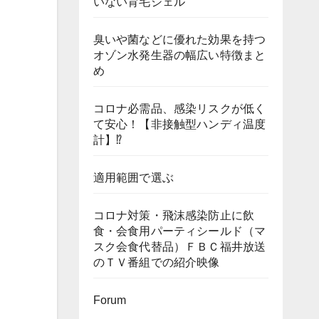
いない育毛ジェル
臭いや菌などに優れた効果を持つ
オゾン水発生器の幅広い特徴まと
め
コロナ必需品、感染リスクが低く
て安心！【非接触型ハンディ温度
計】⁉
適用範囲で選ぶ
コロナ対策・飛沫感染防止に飲
食・会食用パーティシールド（マ
スク会食代替品）ＦＢＣ福井放送
のＴＶ番組での紹介映像
Forum