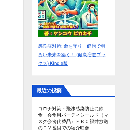
感染症対策: 命を守り、健康で明
るい未来を築く！ (健康増進ブッ
クス) Kindle版
最近の投稿
コロナ対策・飛沫感染防止に飲
食・会食用パーティシールド（マ
スク会食代替品）ＦＢＣ福井放送
のＴＶ番組での紹介映像