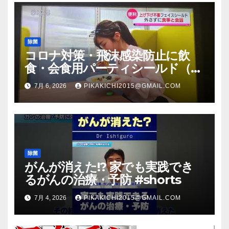
除菌
コロナ対策・飛沫感染防止に飲
食・会食用パーティシールド（マ
スク会食代替品）ＦＢＣ福井放送
7月 6, 2026
PIKAKICHI2015@GMAIL.COM
のＴＶ番組での紹介映像
除菌
がんが消えた!? 家でも実践でき
るがんの治療・予防 #shorts
7月 4, 2026
PIKAKICHI2015@GMAIL.COM