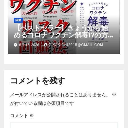
除菌
【ベストセラー】きょうから始
めるコロナワクチン解毒17の方法
【本要約】
6月 15, 2026
PIKAKICHI2015@GMAIL.COM
コメントを残す
メールアドレスが公開されることはありません。
※
が付いている欄は必須項目です
コメント
※