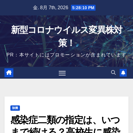
Skip
金. 8月 7th, 2026
5:28:11 PM
to
content
新型コロナウイルス変異株対
策！
PR：本サイトにはプロモーションが含まれています
除菌
感染症二類の指定は、いつ
まで続ける？高校生に感染