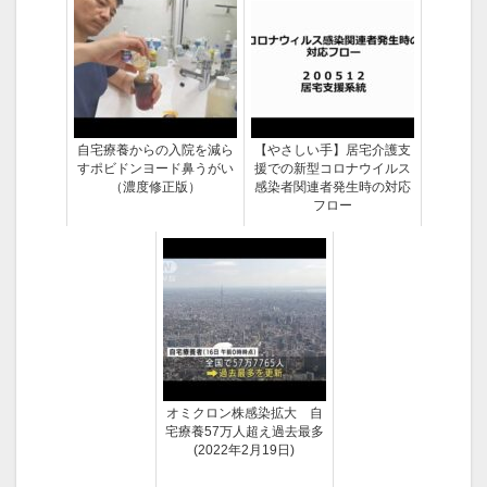
自宅療養からの入院を減ら
【やさしい手】居宅介護支
すポビドンヨード鼻うがい
援での新型コロナウイルス
（濃度修正版）
感染者関連者発生時の対応
フロー
オミクロン株感染拡大 自
宅療養57万人超え過去最多
(2022年2月19日)