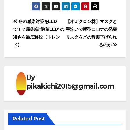
投
冬の感染対策をLED
【オミクロン株】マスクと
で！？最先端“除菌LED”の
手洗いで新型コロナの発症
稿
凄さを徹底解説【トレン
リスクをどの程度下げられ
ナ
ド】
るのか
ビ
ゲ
By
ー
pikakichi2015@gmail.com
シ
ョ
ン
Related Post