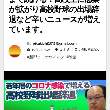
が拡がり高校野球の出場辞
退など辛いニュースが増え
ています。
By
pikakichi2015@gmail.com
#オミクロン株
,
#感染
,
10月 22, 2025
#新型コロナウイルス
,
#除菌