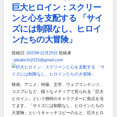
巨大ヒロイン：スクリー
大
大
な
な
ンと心を支配する 「サイ
存
存
ズには制限なし、ヒロイ
在
在
感、
感、
ンたちの大冒険」
無
無
限
限
投稿日:
2023年12月25日
投稿者
の
の
:
pikakichi2015@gmail.com
可
可
能
能
性
性
–
–
映画、アニメ、特撮、文学、ウェブコンテンツ、
巨
巨
コスプレなど、様々なメディアで見られる「巨大
大
大
ヒロイン」という独特のキャラクターに焦点を当
ヒ
ヒ
てます。「サイズには制限なし、ヒロインたちの
ロ
ロ
大冒険」というキャッチコピーのもと、巨大ヒロ