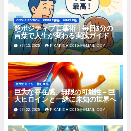
KINDLE EDITION
KINDLE書籍
KINDLE版
超ポジティブ言葉術｜毎日3分の
言葉で人生が変わる実践ガイド
8月 13, 2025
PIKAKICHI2015@GMAIL.COM
巨大ヒロイン
推し商品
巨大な存在感、無限の可能性 – 巨
大ヒロインと一緒に未知の世界へ
2月 22, 2025
PIKAKICHI2015@GMAIL.COM