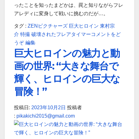
を
を
ったことを知ったまどかは、罠と知りながらフレ
た
た
守
守
アレディに変身して戦いに挑むのだが…。
ち
ち
る
る
の
の
タグ :
ZENピクチャーズ
巨大ヒロイン
東村宗
煌
煌
大
大
介
特撮
破壊されたフレアタイマー
コメントをど
め
め
冒
冒
(巨
巨
うぞ
編集
き
き
険」)
険」
巨大ヒロインの魅力と動
大
大
—
—
ヒ
ヒ
「巨
「巨
画の世界: “大きな舞台で
ロ
ロ
大
大
輝く、ヒロインの巨大な
イ
イ
ヒ
ヒ
ン
ン
ロ
ロ
冒険！”
（R）
（R）
イ
イ
破
破
ン
ン
投稿日:
2023年10月2日
投稿者
壊
壊
(R)
(R)
:
pikakichi2015@gmail.com
さ
さ
フ
フ
れ
れ
レ
レ
た
た
ア
ア