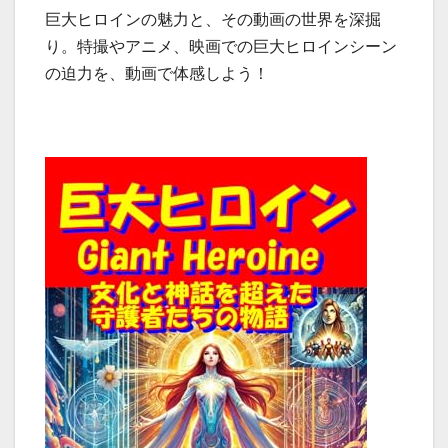
フ
フ
巨大ヒロインの魅力と、その動画の世界を深掘
レ
レ
レ
レ
り。特撮やアニメ、映画での巨大ヒロインシーン
デ
デ
ア
ア
の迫力を、動画で体感しよう！
ィ」、
ィ」、
タ
タ
破
破
イ
イ
壊
壊
マ
マ
さ
さ
ー)
ー
れ
れ
た
た
フ
フ
レ
レ
ア
ア
タ
タ
イ
イ
マ
マ
ー
ー
が
が