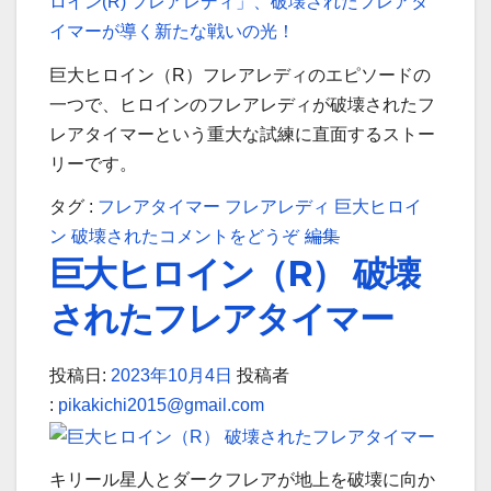
支
支
配
配
す
す
巨大ヒロイン（R）フレアレディのエピソードの
る
る
一つで、ヒロインのフレアレディが破壊されたフ
「サ
「サ
レアタイマーという重大な試練に直面するストー
イ
イ
リーです。
ズ
ズ
タグ :
フレアタイマー
フレアレディ
巨大ヒロイ
に
に
(時
時
ン
破壊された
コメントをどうぞ
編集
は
は
巨大ヒロイン（R） 破壊
を
を
制
制
超
超
限
限
されたフレアタイマー
え
え
な
な
る
る
し、
し、
投稿日:
2023年10月4日
投稿者
勇
勇
ヒ
ヒ
:
pikakichi2015@gmail.com
気、
気、
ロ
ロ
宇
宇
イ
イ
宙
宙
キリール星人とダークフレアが地上を破壊に向か
ン
ン