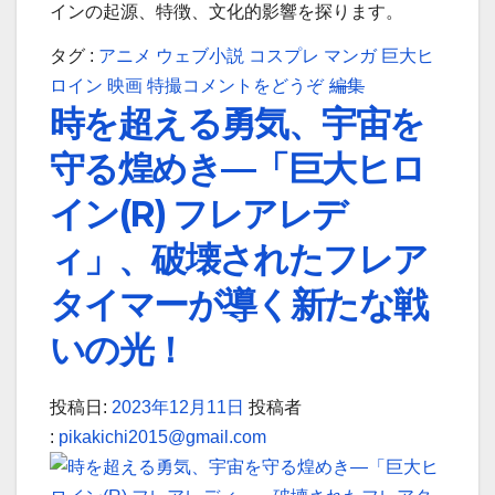
イ
イ
インの起源、特徴、文化的影響を探ります。
ン
ン
タグ :
アニメ
ウェブ小説
コスプレ
マンガ
巨大ヒ
と
と
(巨
巨
ロイン
映画
特撮
コメントをどうぞ
編集
一
一
時を超える勇気、宇宙を
大
大
緒
緒
ヒ
ヒ
に
に
守る煌めき—「巨大ヒロ
ロ
ロ
未
未
イン(R) フレアレデ
イ
イ
知
知
ン：
ン：
の
の
ィ」、破壊されたフレア
ス
ス
世
世
タイマーが導く新たな戦
ク
ク
界
界
リ
リ
へ)
へ
いの光！
ー
ー
ン
ン
投稿日:
2023年12月11日
投稿者
と
と
:
pikakichi2015@gmail.com
心
心
を
を