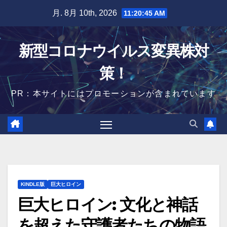
Skip
月. 8月 10th, 2026
11:20:46 AM
to
content
新型コロナウイルス変異株対
策！
PR：本サイトにはプロモーションが含まれています
KINDLE版
巨大ヒロイン
巨大ヒロイン: 文化と神話
を超えた守護者たちの物語