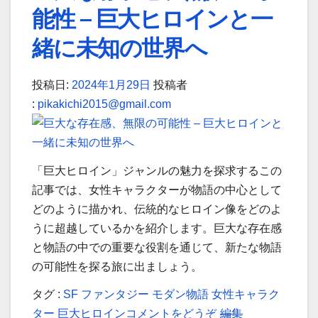
能性 – 巨大ヒロインと一
緒に未知の世界へ
投稿日:
2024年1月29日
投稿者
:
pikakichi2015@gmail.com
「巨大ヒロイン」ジャンルの魅力を探求するこの
記事では、女性キャラクターが物語の中心として
どのように描かれ、伝統的なヒロイン像をどのよ
うに超越しているかを紹介します。巨大な存在感
と物語の中での重要な役割を通じて、新たな物語
の可能性を探る旅に出ましょう。
タグ :
SF
ファンタジー
モダン物語
女性キャラク
(巨
巨
ター
巨大ヒロイン
コメントをどうぞ
編集