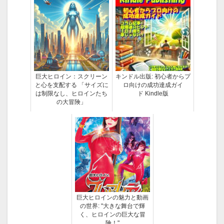
巨大ヒロイン：スクリーン
キンドル出版: 初心者からプ
と心を支配する 「サイズに
ロ向けの成功達成ガイ
は制限なし、ヒロインたち
ド Kindle版
の大冒険」
巨大ヒロインの魅力と動画
の世界: "大きな舞台で輝
く、ヒロインの巨大な冒
険！"