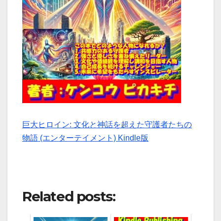
導
導
く
く
新
新
た
た
な
な
戦
戦
い
い
の
の
光！)
光！
巨大ヒロイン: 文化と神話を超えた守護者たちの
物語 (エンターテイメント) Kindle版
Related posts: