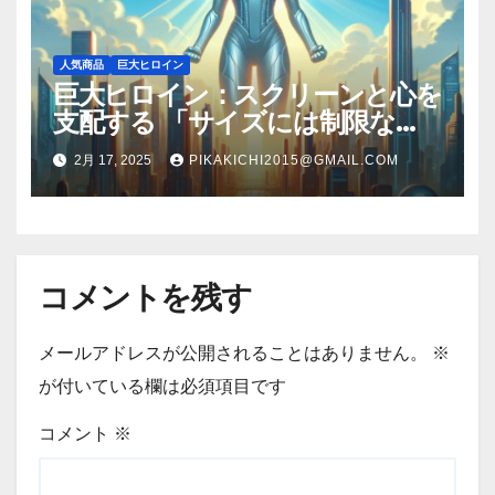
人気商品
巨大ヒロイン
巨大ヒロイン：スクリーンと心を
支配する 「サイズには制限な
し、ヒロインたちの大冒険」
2月 17, 2025
PIKAKICHI2015@GMAIL.COM
コメントを残す
メールアドレスが公開されることはありません。
※
が付いている欄は必須項目です
コメント
※