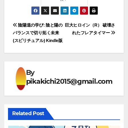
投
陰陽道の学び: 陰と陽の
巨大ヒロイン（R） 破壊さ
バランスで切り拓く未来
れたフレアタイマー
稿
(スピリチュアル) Kindle版
ナ
ビ
ゲ
By
pikakichi2015@gmail.com
ー
シ
ョ
Related Post
ン