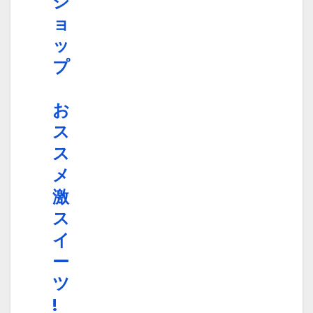
シ
ョ
ッ
プ
お
ス
ス
メ
激
ス
イ
ー
ツ
!