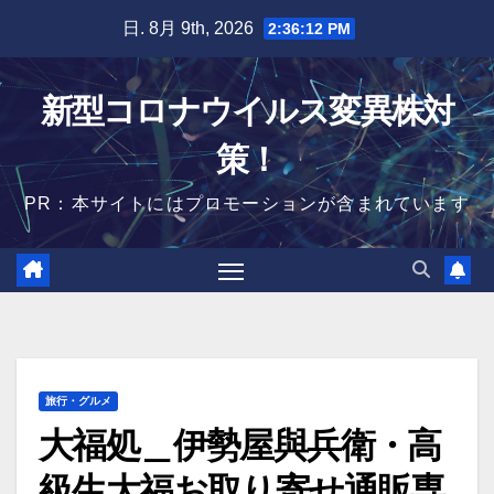
Skip
日. 8月 9th, 2026
2:36:13 PM
to
content
新型コロナウイルス変異株対
策！
PR：本サイトにはプロモーションが含まれています
旅行・グルメ
大福処＿伊勢屋與兵衛・高
級生大福お取り寄せ通販専