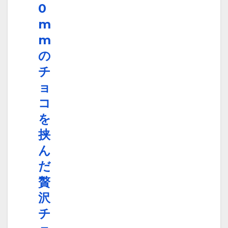
0
m
m
の
チ
ョ
コ
を
挟
ん
だ
贅
沢
チ