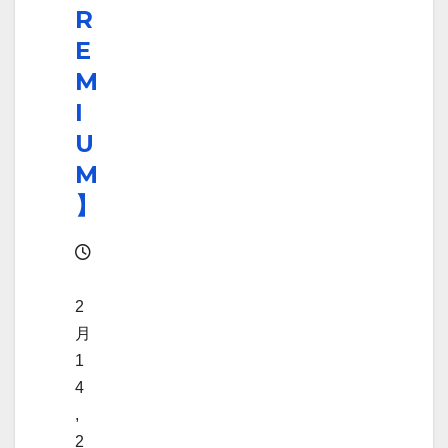
R
E
M
I
U
M
】
2
月
1
4
,
2