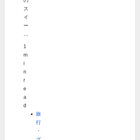
の
ス
イ
ー
…
1
m
i
n
r
e
a
d
旅
行
・
グ