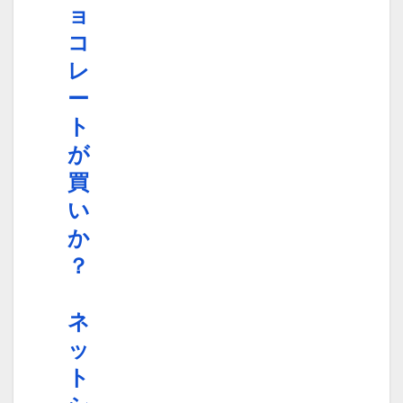
ョ
コ
レ
ー
ト
が
買
い
か
？
ネ
ッ
ト