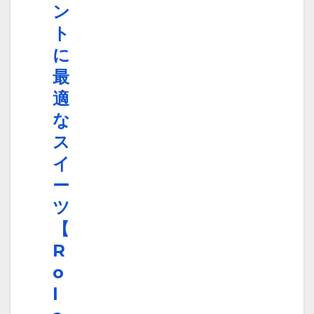
ン
ト
に
最
適
な
ス
イ
ー
ツ
【
R
o
l