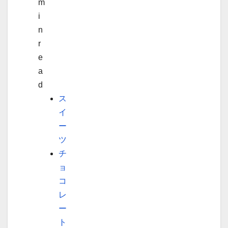
m
i
n
r
e
a
d
ス
イ
ー
ツ
チ
ョ
コ
レ
ー
ト