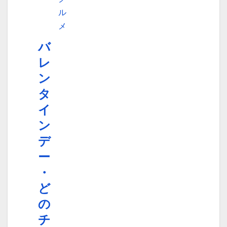
ル
メ
バ
レ
ン
タ
イ
ン
デ
ー
・
ど
の
チ