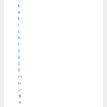
k
a
k
i
c
h
i
2
0
1
5
バ
レ
ン
タ
イ