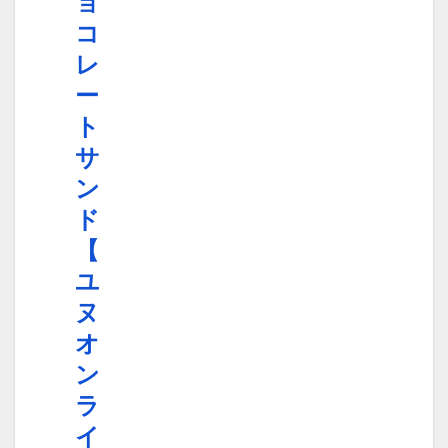
ョ
コ
レ
ー
ト
サ
ン
ド
【
ユ
ヌ
オ
ン
ラ
イ