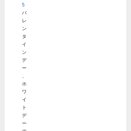
5
バ
レ
ン
タ
イ
ン
デ
ー
、
ホ
ワ
イ
ト
デ
ー