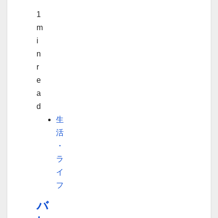
1
m
i
n
r
e
a
d
生
活
・
ラ
イ
フ
バ