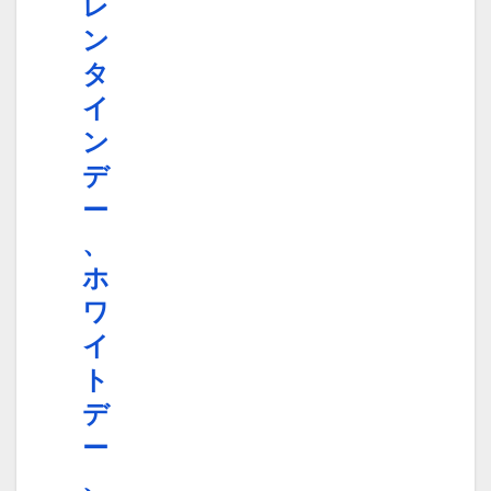
レ
ン
タ
イ
ン
デ
ー
、
ホ
ワ
イ
ト
デ
ー
、