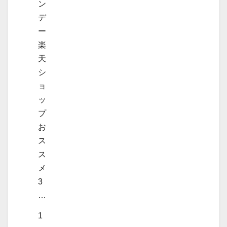
ン
デ
ー
楽
天
シ
ョ
ッ
プ
お
ス
ス
メ
3
…
1