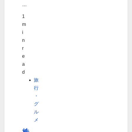
…
1
m
i
n
r
e
a
d
旅
行
・
グ
ル
メ
株