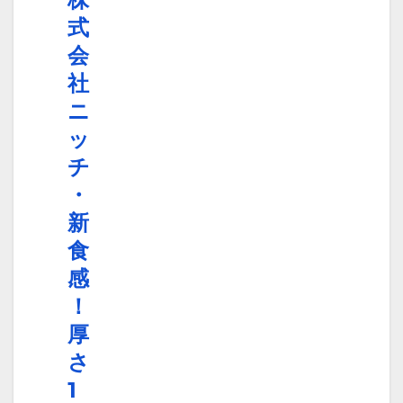
式
会
社
ニ
ッ
チ
・
新
食
感
！
厚
さ
1