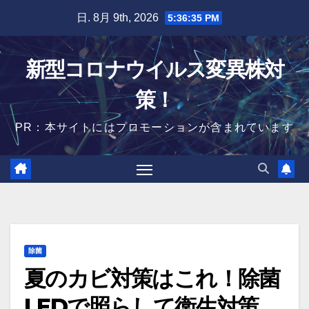
Skip
日. 8月 9th, 2026
5:36:36 PM
to
content
新型コロナウイルス変異株対
策！
PR：本サイトにはプロモーションが含まれています
除菌
夏のカビ対策はこれ！除菌
LEDで照らして衛生対策