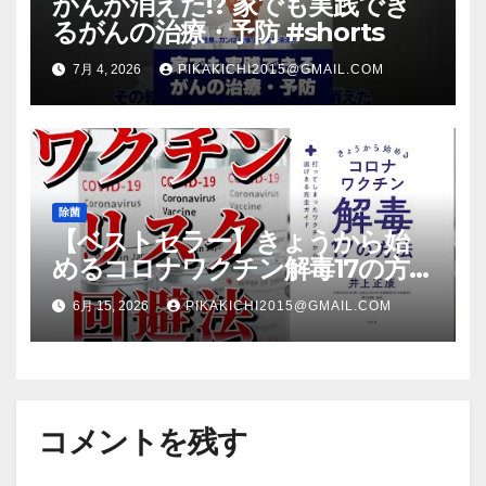
がんが消えた!? 家でも実践でき
るがんの治療・予防 #shorts
7月 4, 2026
PIKAKICHI2015@GMAIL.COM
除菌
【ベストセラー】きょうから始
めるコロナワクチン解毒17の方法
【本要約】
6月 15, 2026
PIKAKICHI2015@GMAIL.COM
コメントを残す