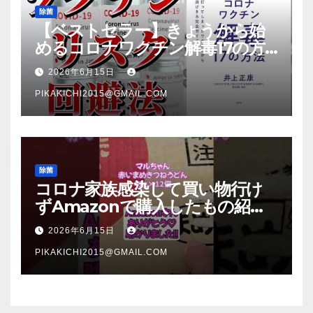
除菌
【ベストセラー】きょうから始
めるコロナワクチン解毒17の方
法【本要約】
2026年6月15日
PIKAKICHI2015@GMAIL.COM
除菌
コロナ家族感染して買い物行け
ずAmazonで購入したもの紹
介 #Shorts
2026年6月15日
PIKAKICHI2015@GMAIL.COM