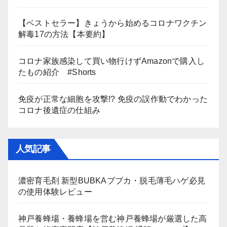
【ベストセラー】きょうから始めるコロナワクチン
解毒17の方法【本要約】
コロナ家族感染して買い物行けずAmazonで購入し
たもの紹介 #Shorts
免疫が正常な細胞を攻撃!? 免疫の誤作動でわかった
コロナ後遺症の仕組み
人気記事
濃密育毛剤 新型BUBKAブブカ・脱毛薄毛ハゲ必見
の使用体験レビュー
神戸養蜂場・養蜂場を営む神戸養蜂場が厳選した高