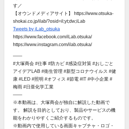
す／
【オウンドメディアサイト】 https://www.otsuka-
shokai.co.jp/ilab/?osid=il;yt;dw;iLab
Tweets by iLab_otsuka
https://www.facebook.com/iLab.otsuka/
https://www.instagram.com/ilab.otsuka/
——
#大塚商会 #仕事 #防カビ #感染症対策 #おしごと
アイデアLAB #衛生管理 #新型コロナウイルス #健
康 #LED #照明 #オフィス #節電 #IT #中小企業 #
梅雨 #日亜化学工業
——
※本動画は、大塚商会が独自に解説した動画で
す。 解説を目的としており、製品やサービスの機
能をわかりやすくご紹介するものです。
※動画内で使用している画面キャプチャ・ロゴ・