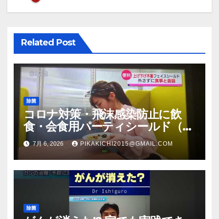
シ
ョ
Related Post
ン
除菌
コロナ対策・飛沫感染防止に飲
食・会食用パーティシールド（マ
スク会食代替品）ＦＢＣ福井放送
7月 6, 2026
PIKAKICHI2015@GMAIL.COM
のＴＶ番組での紹介映像
除菌