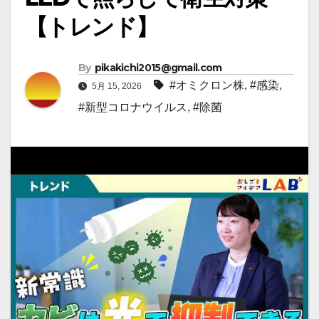
【トレンド】
By
pikakichi2015@gmail.com
#オミクロン株
,
#感染
,
5月 15, 2026
#新型コロナウイルス
,
#除菌