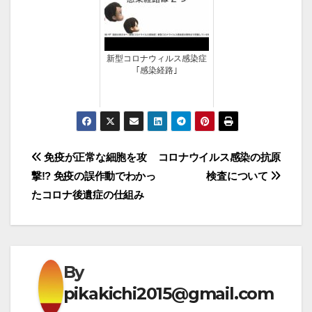
新型コロナウィルス感染症
｢感染経路｣
投
免疫が正常な細胞を攻
コロナウイルス感染の抗原
撃!? 免疫の誤作動でわかっ
検査について
稿
たコロナ後遺症の仕組み
ナ
ビ
ゲ
By
pikakichi2015@gmail.com
ー