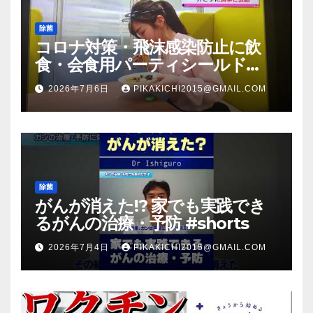
除菌
コロナ対策・飛沫感染防止に飲
食・会食用パーティシールド
（マスク会食代替品）ＦＢＣ福井
2026年7月6日
PIKAKICHI2015@GMAIL.COM
放送のＴＶ番組での紹介映像
除菌
がんが消えた!? 家でも実践でき
るがんの治療・予防 #shorts
2026年7月4日
PIKAKICHI2015@GMAIL.COM