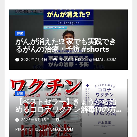
除菌
がんが消えた!? 家でも実践でき
るがんの治療・予防 #shorts
2026年7月4日
PIKAKICHI2015@GMAIL.COM
除菌
【ベストセラー】きょうから始
めるコロナワクチン解毒17の方
法【本要約】
2026年6月15日
PIKAKICHI2015@GMAIL.COM