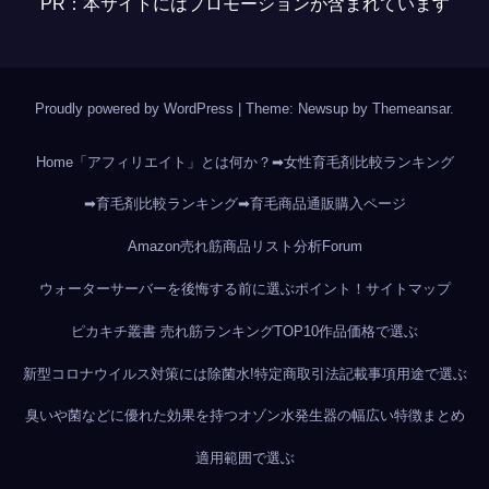
PR：本サイトにはプロモーションが含まれています
Proudly powered by WordPress
|
Theme: Newsup by
Themeansar
.
Home
「アフィリエイト」とは何か？
➡女性育毛剤比較ランキング
➡育毛剤比較ランキング
➡育毛商品通販購入ページ
Amazon売れ筋商品リスト分析
Forum
ウォーターサーバーを後悔する前に選ぶポイント！
サイトマップ
ピカキチ叢書 売れ筋ランキングTOP10作品
価格で選ぶ
新型コロナウイルス対策には除菌水!
特定商取引法記載事項
用途で選ぶ
臭いや菌などに優れた効果を持つオゾン水発生器の幅広い特徴まとめ
適用範囲で選ぶ