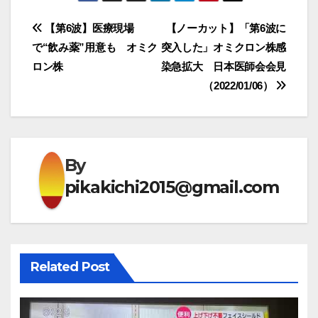
投
【第6波】医療現場
【ノーカット】「第6波に
で“飲み薬”用意も オミク
突入した」オミクロン株感
稿
ロン株
染急拡大 日本医師会会見
ナ
（2022/01/06）
ビ
ゲ
By
ー
pikakichi2015@gmail.com
シ
ョ
ン
Related Post