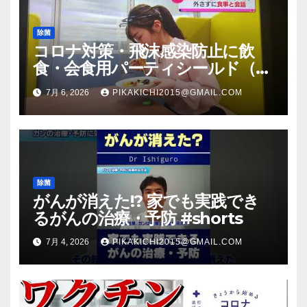
除菌
コロナ対策・飛沫感染防止に飲
食・会食用パーティシールド（マ
スク会食代替品）ＦＢＣ福井放送
7月 6, 2026
PIKAKICHI2015@GMAIL.COM
のＴＶ番組での紹介映像
除菌
がんが消えた!? 家でも実践でき
るがんの治療・予防 #shorts
7月 4, 2026
PIKAKICHI2015@GMAIL.COM