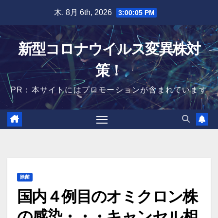
Skip
木. 8月 6th, 2026
3:00:06 PM
to
content
新型コロナウイルス変異株対
策！
PR：本サイトにはプロモーションが含まれています
除菌
国内４例目のオミクロン株
の感染・・・キャンセル相