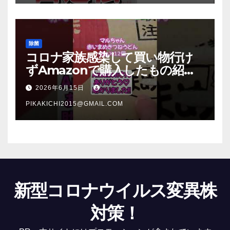
除菌
コロナ家族感染して買い物行け
ずAmazonで購入したもの紹
介 #Shorts
2026年6月15日
PIKAKICHI2015@GMAIL.COM
新型コロナウイルス変異株
対策！