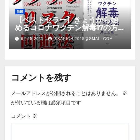
除菌
【ベストセラー】きょうから始
めるコロナワクチン解毒17の方法
【本要約】
6月 15, 2026
PIKAKICHI2015@GMAIL.COM
コメントを残す
メールアドレスが公開されることはありません。
※
が付いている欄は必須項目です
コメント
※