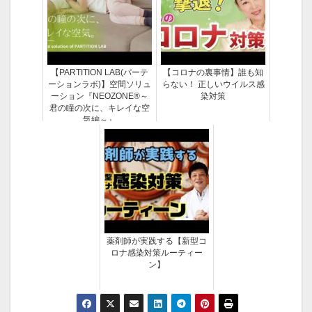
【PARTITION LAB(パーテ
【コロナの裏事情】誰も知
ーションラボ)】空間ソリュ
らない！ 正しいウイルス感
ーション『NEOZONE®～
染対策
君の瞳の次に、キレイな空
気編～』
薬剤師が実践する【新型コ
ロナ感染対策ルーティー
ン】