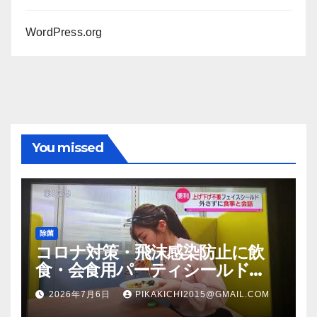
WordPress.org
You missed
除菌
コロナ対策・飛沫感染防止に飲
食・会食用パーティシールド
（マスク会食代替品）ＦＢＣ福井
2026年7月6日
PIKAKICHI2015@GMAIL.COM
放送のＴＶ番組での紹介映像