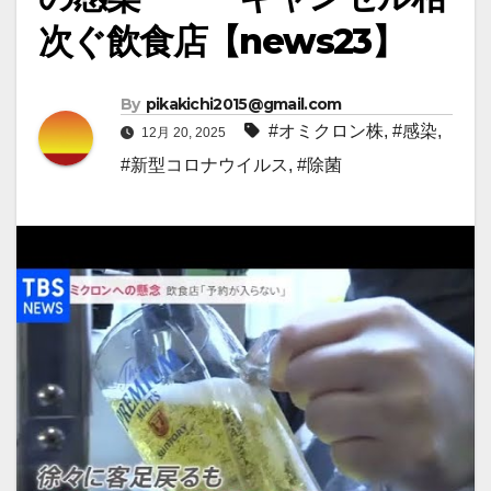
次ぐ飲食店【news23】
By
pikakichi2015@gmail.com
#オミクロン株
,
#感染
,
12月 20, 2025
#新型コロナウイルス
,
#除菌