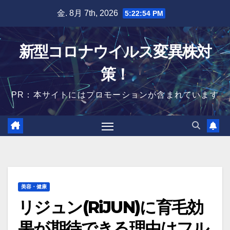
Skip
金. 8月 7th, 2026
5:22:55 PM
to
content
新型コロナウイルス変異株対
策！
PR：本サイトにはプロモーションが含まれています
美容・健康
リジュン(RiJUN)に育毛効
果が期待できる理由はフル