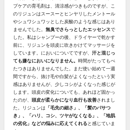
プケアの育毛剤は、清涼感がつきものですが、こ
のリジュンはスースーとヒンヤリしたメントール
やシュワシュワッとした炭酸のような感じはあり
ませんでした。
無臭でさらっとしたエッセンス
で
した。私はシャンプーの後、ドライヤーで乾かす
前に、リジュンを頭皮に吹きかけてマッサージを
しています。においについてですが、
汗と混じっ
ても嫌なにおいになりません。
時間がたってもべ
たつきはありませんでした。まだ使い始めて一週
間ですから、抜け毛や白髪がよくなったという実
感はありませんが、少しコシがよくなった感じが
します。頭皮の変化についても、あれほど固かっ
たのが、
頭皮が柔らかになり血行も改善
されまし
た。リジュンは
「毛先の細さ」、「髪のパサつ
き」、「ハリ、コシ、ツヤがなくなる」、「地肌
の劣化」などの悩みに応えてくれる
と感じていま