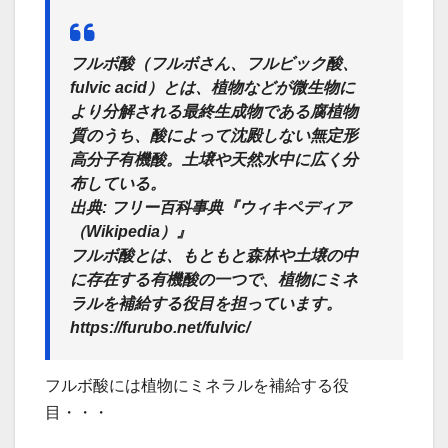
フルボ酸（フルボさん、フルビック酸、
fulvic acid）とは、植物などが微生物に
より分解される最終生成物である腐植物
質のうち、酸によって沈殿しない無定形
高分子有機酸。土壌や天然水中に広く分
布している。
出典: フリー百科事典『ウィキペディア
（Wikipedia）』
フルボ酸とは、もともと森林や土壌の中
に存在する有機酸の一つで、植物にミネ
ラルを補給する役目を担っています。
https://furubo.net/fulvic/
フルボ酸には植物にミネラルを補給する役
目・・・