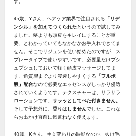
す。
45歳、Yさん、ヘアケア業界で注目される
「リデ
ンシル」を加えてつくられた
というので試してみ
ました。髪よりも頭皮をキレイにすることが重
要、とわかっていてもなかなかお手入れできてま
せん。そこでリジュンを使い始めたのですが、ス
プレータイプで使いやすいです。必要量だけプシ
ュプシュしておいて軽く頭皮マッサージしてま
す。角質層までより浸透しやすくする
「フルボ
酸」配合
なので必要なエッセンスがしっかり侵透
されていくようです。テクスチャーは、サラサラ
ローションです。
サラッとしてべた付きません。
そして予想外に、
香りはしません
でした。これな
らお出かけ直前に気兼ねなく使えます。
40歳、Kさん、生え変わりの時期なのか、抜け毛