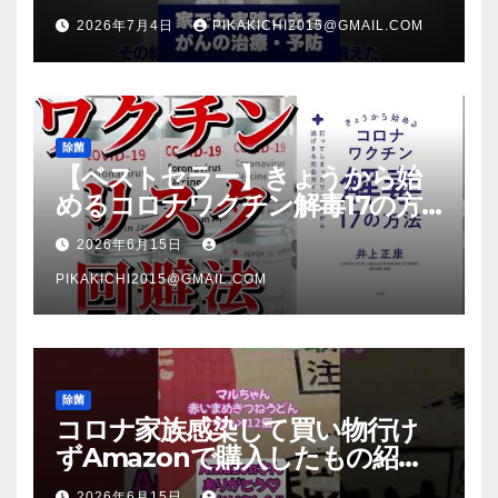
2026年7月4日
PIKAKICHI2015@GMAIL.COM
除菌
【ベストセラー】きょうから始
めるコロナワクチン解毒17の方
法【本要約】
2026年6月15日
PIKAKICHI2015@GMAIL.COM
除菌
コロナ家族感染して買い物行け
ずAmazonで購入したもの紹
介 #Shorts
2026年6月15日