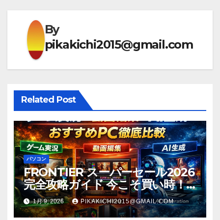
ビ
ゲ
By
pikakichi2015@gmail.com
ー
シ
ョ
Related Post
ン
パソコン
FRONTIER スーパーセール2026
完全攻略ガイド 今こそ買い時！
ゲーミングPC・高性能BTOを最
1月 9, 2026
PIKAKICHI2015@GMAIL.COM
安で手に入れる方法