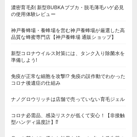
濃密育毛剤 新型BUBKAブブカ・脱毛薄毛ハゲ必見
の使用体験レビュー
神戸養蜂場・養蜂場を営む神戸養蜂場が厳選した高
品質な蜂蜜専門店【神戸養蜂場 通販ショップ】
新型コロナウイルス対策には、タンク入り除菌水を
準備しよう!
免疫が正常な細胞を攻撃!? 免疫の誤作動でわかった
コロナ後遺症の仕組み
ナノグロウリッチは店舗で売っていない育毛ジェル
コロナ必需品、感染リスクが低くて安心！【非接触
型ハンディ温度計】⁉