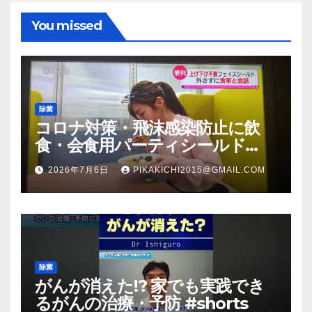
You missed
除菌
コロナ対策・飛沫感染防止に飲
食・会食用パーティシールド
（マスク会食代替品）ＦＢＣ福井
2026年7月6日
PIKAKICHI2015@GMAIL.COM
放送のＴＶ番組での紹介映像
除菌
がんが消えた!? 家でも実践でき
るがんの治療・予防 #shorts