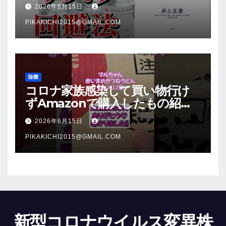
法【本要約】
2026年6月15日
PIKAKICHI2015@GMAIL.COM
除菌
コロナ家族感染して買い物行け
ずAmazonで購入したもの紹
介 #Shorts
2026年6月15日
PIKAKICHI2015@GMAIL.COM
新型コロナウイルス変異株