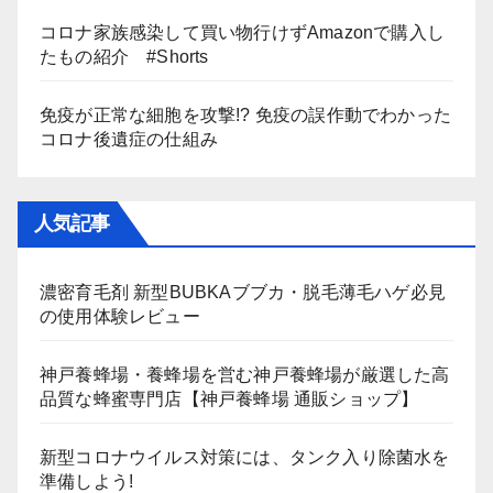
コロナ家族感染して買い物行けずAmazonで購入し
たもの紹介 #Shorts
免疫が正常な細胞を攻撃!? 免疫の誤作動でわかった
コロナ後遺症の仕組み
人気記事
濃密育毛剤 新型BUBKAブブカ・脱毛薄毛ハゲ必見
の使用体験レビュー
神戸養蜂場・養蜂場を営む神戸養蜂場が厳選した高
品質な蜂蜜専門店【神戸養蜂場 通販ショップ】
新型コロナウイルス対策には、タンク入り除菌水を
準備しよう!