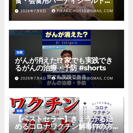
食・会食用パーティシールド
（マスク会食代替品）ＦＢＣ福井
2026年7月6日
PIKAKICHI2015@GMAIL.COM
放送のＴＶ番組での紹介映像
除菌
がんが消えた!? 家でも実践でき
るがんの治療・予防 #shorts
2026年7月4日
PIKAKICHI2015@GMAIL.COM
除菌
【ベストセラー】きょうから始
めるコロナワクチン解毒17の方