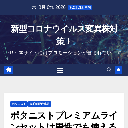
Skip
木. 8月 6th, 2026
9:53:13 AM
to
content
新型コロナウイルス変異株対
策！
PR：本サイトにはプロモーションが含まれています
ボタニスト
育毛剤配合成分
ボタニストプレミアムライ
ンセットは男性でも使える