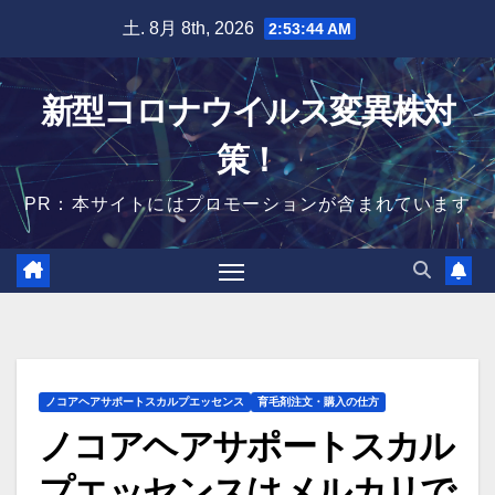
Skip
土. 8月 8th, 2026
2:53:45 AM
to
content
新型コロナウイルス変異株対
策！
PR：本サイトにはプロモーションが含まれています
ノコアヘアサポートスカルプエッセンス
育毛剤注文・購入の仕方
ノコアヘアサポートスカル
プエッセンスはメルカリで