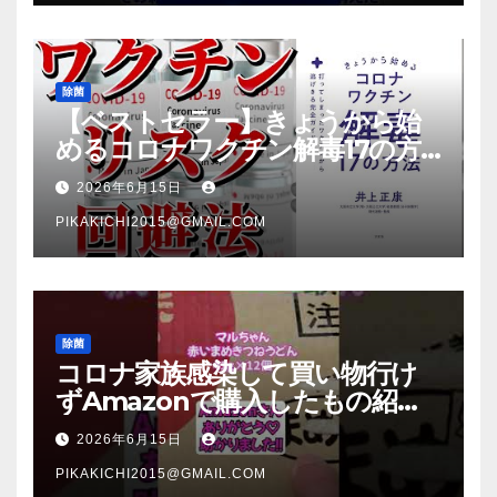
除菌
【ベストセラー】きょうから始
めるコロナワクチン解毒17の方
法【本要約】
2026年6月15日
PIKAKICHI2015@GMAIL.COM
除菌
コロナ家族感染して買い物行け
ずAmazonで購入したもの紹
介 #Shorts
2026年6月15日
PIKAKICHI2015@GMAIL.COM