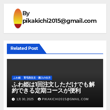
ビ
ゲ
By
pikakichi2015@gmail.com
ー
シ
ョ
Related Post
ン
ふわ姫
育毛剤注文・購入の仕方
ふわ姫は1回注文しただけでも解
約できる定期コースが便利
1月 30, 2025
PIKAKICHI2015@GMAIL.COM