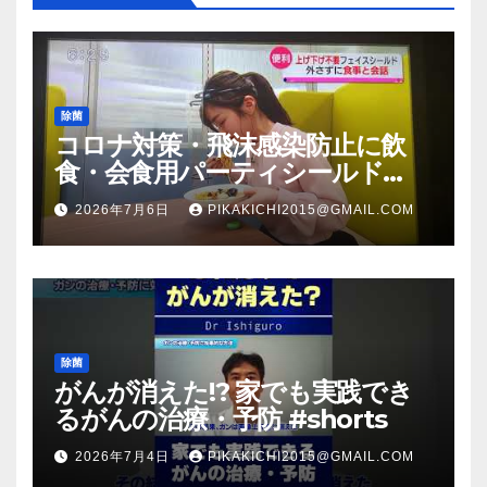
除菌
コロナ対策・飛沫感染防止に飲
食・会食用パーティシールド
（マスク会食代替品）ＦＢＣ福井
2026年7月6日
PIKAKICHI2015@GMAIL.COM
放送のＴＶ番組での紹介映像
除菌
がんが消えた!? 家でも実践でき
るがんの治療・予防 #shorts
2026年7月4日
PIKAKICHI2015@GMAIL.COM