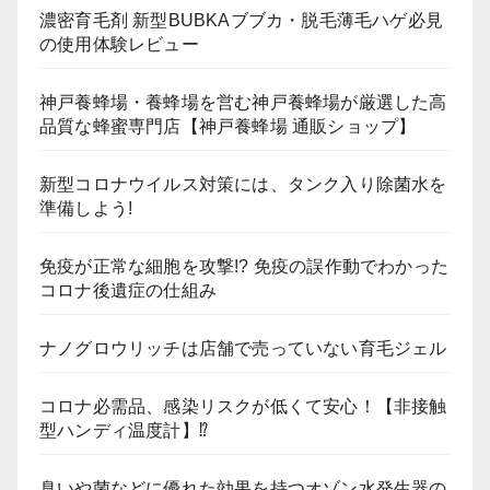
濃密育毛剤 新型BUBKAブブカ・脱毛薄毛ハゲ必見
の使用体験レビュー
神戸養蜂場・養蜂場を営む神戸養蜂場が厳選した高
品質な蜂蜜専門店【神戸養蜂場 通販ショップ】
新型コロナウイルス対策には、タンク入り除菌水を
準備しよう!
免疫が正常な細胞を攻撃!? 免疫の誤作動でわかった
コロナ後遺症の仕組み
ナノグロウリッチは店舗で売っていない育毛ジェル
コロナ必需品、感染リスクが低くて安心！【非接触
型ハンディ温度計】⁉
臭いや菌などに優れた効果を持つオゾン水発生器の