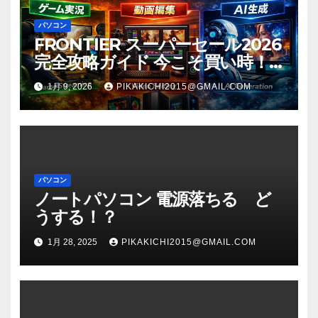
パソコン
FRONTIER スーパーセール2026
完全攻略ガイド 今こそ買い時！
ゲーミングPC・高性能BTOを最
1月 9, 2026
PIKAKICHI2015@GMAIL.COM
安で手に入れる方法
パソコン
ノートパソコン 電源落ちる ど
うする！？
1月 28, 2025
PIKAKICHI2015@GMAIL.COM