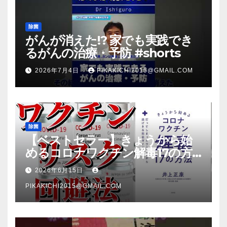
除菌
がんが消えた!? 家でも実践でき
るがんの治療・予防 #shorts
2026年7月4日
PIKAKICHI2015@GMAIL.COM
除菌
【ベストセラー】きょうから始
めるコロナワクチン解毒17の方
法【本要約】
2026年6月15日
PIKAKICHI2015@GMAIL.COM