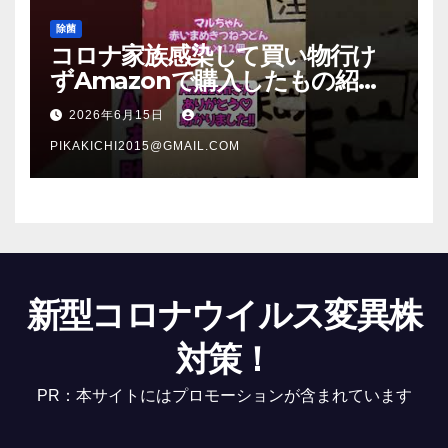
除菌
コロナ家族感染して買い物行け
ずAmazonで購入したもの紹
介 #Shorts
2026年6月15日
PIKAKICHI2015@GMAIL.COM
新型コロナウイルス変異株
対策！
PR：本サイトにはプロモーションが含まれています