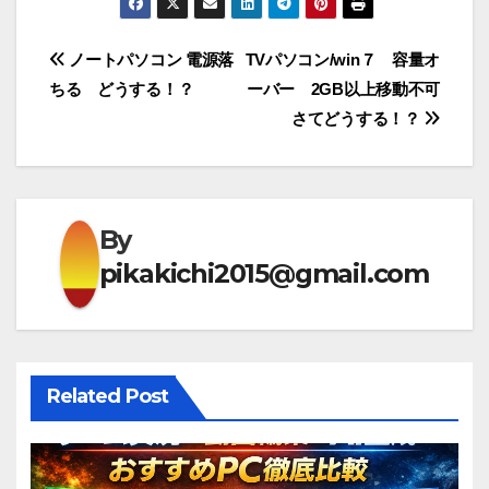
投
ノートパソコン 電源落
TVパソコン/win７ 容量オ
ちる どうする！？
ーバー 2GB以上移動不可
稿
さてどうする！？
ナ
ビ
ゲ
By
pikakichi2015@gmail.com
ー
シ
ョ
Related Post
ン