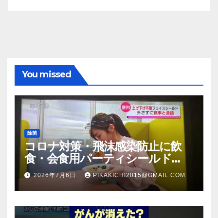
You missed
除菌
コロナ対策・飛沫感染防止に飲
食・会食用パーティシールド
（マスク会食代替品）ＦＢＣ福井
2026年7月6日
PIKAKICHI2015@GMAIL.COM
放送のＴＶ番組での紹介映像