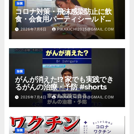
除菌
コロナ対策・飛沫感染防止に飲
食・会食用パーティシールド
（マスク会食代替品）ＦＢＣ福井
2026年7月6日
PIKAKICHI2015@GMAIL.COM
放送のＴＶ番組での紹介映像
除菌
がんが消えた!? 家でも実践でき
るがんの治療・予防 #shorts
2026年7月4日
PIKAKICHI2015@GMAIL.COM
除菌