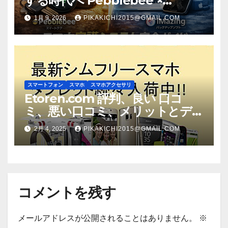
する時代へ Pebblebee ×
iMazing で完成する「究極のス
1月 9, 2026
PIKAKICHI2015@GMAIL.COM
マホ防衛システム」完全ガイド
スマートフォン
スマホ
スマホアクセサリ
Etoren.com 評判、良い 口コ
ミ、悪い口コミ、メリットとデ
メリット!! 【徹底解説】
2月 4, 2025
PIKAKICHI2015@GMAIL.COM
コメントを残す
メールアドレスが公開されることはありません。
※