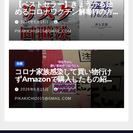
【ベストセラー】きょうから始
めるコロナワクチン解毒17の方
法【本要約】
2026年6月15日
PIKAKICHI2015@GMAIL.COM
除菌
コロナ家族感染して買い物行け
ずAmazonで購入したもの紹
介 #Shorts
2026年6月15日
PIKAKICHI2015@GMAIL.COM