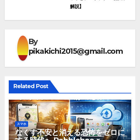
ナ
解説】
ビ
ゲ
By
ー
pikakichi2015@gmail.com
シ
ョ
ン
Related Post
スマホ
なくす不安と消える恐怖をゼロに