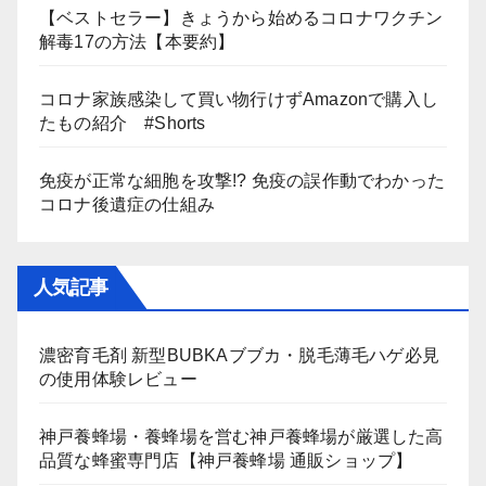
【ベストセラー】きょうから始めるコロナワクチン
解毒17の方法【本要約】
コロナ家族感染して買い物行けずAmazonで購入し
たもの紹介 #Shorts
免疫が正常な細胞を攻撃!? 免疫の誤作動でわかった
コロナ後遺症の仕組み
人気記事
濃密育毛剤 新型BUBKAブブカ・脱毛薄毛ハゲ必見
の使用体験レビュー
神戸養蜂場・養蜂場を営む神戸養蜂場が厳選した高
品質な蜂蜜専門店【神戸養蜂場 通販ショップ】