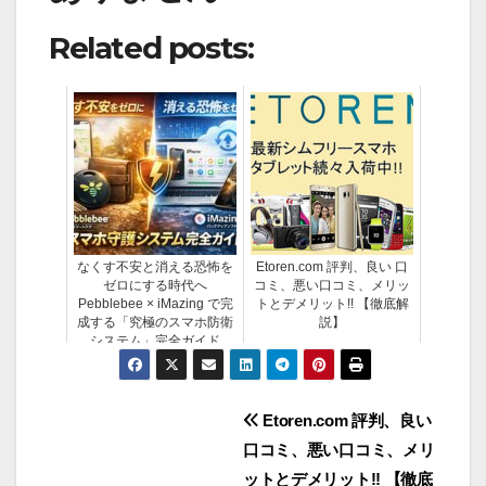
Related posts:
なくす不安と消える恐怖を
Etoren.com 評判、良い 口
ゼロにする時代へ
コミ、悪い口コミ、メリッ
Pebblebee × iMazing で完
トとデメリット!! 【徹底解
成する「究極のスマホ防衛
説】
システム」完全ガイド
投
Etoren.com 評判、良い
口コミ、悪い口コミ、メリ
稿
ットとデメリット!! 【徹底