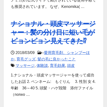
ノミカ)の公式サイトで紹介されている使用手順で
も推奨されています。 なぜ、Kenomika( …
ナショナル・頭皮マッサージ
ャー：髪の分け目に短い毛が
ピョンピョン見えてきた⁉
2018/03/09
–
愛用育毛剤、シャンプーほ
か
,
育毛グッズ
,
髪の毛に良かったこと
マッサージ
,
体験談
,
育毛効果
,
頭皮
1.ナショナル・頭皮マッサージャーを使って成功
したお話 2. ペンネーム: もぐりん 3. 性別 女 4.
年齢 36～40 5. 頭髪・ハゲ段階 添付ファイル
（norwo …