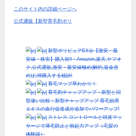
このサイト内の詳細ページへ
公式通販【新型育毛剤ポリ
新型ポリピュアEX㊙【激安・最
安値・格安】購入術!!・Amazon,楽天,ヤフオ
ク,公式通販,激安・最安値極め(解約,返金含
め)お得購入する秘訣!
育毛マップ早わかり！
育毛剤チャップアップ・新型と旧
型違い比較：新型チャップアップ 育毛効果
エキスの血行促進成分追加でパワーアップ!
ストレス コントロールと頭皮マッ
サージで薄毛防止と勃起力アップ（毛髪の
体験談）