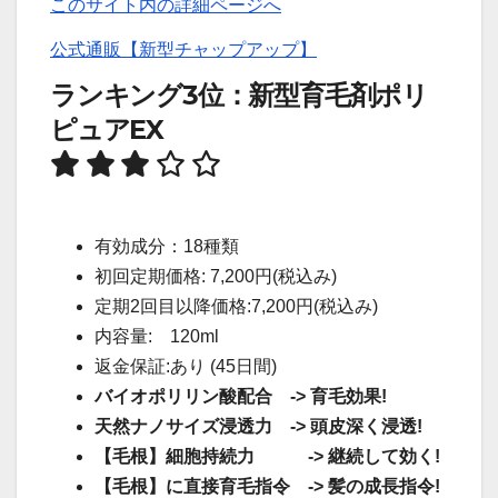
このサイト内の詳細ページへ
公式通販【新型チャップアップ】
ランキング3位：新型育毛剤ポリ
ピュアEX
有効成分：18種類
初回定期価格: 7,200円(税込み)
定期2回目以降価格:7,200円(税込み)
内容量: 120ml
返金保証:あり (45日間)
バイオポリリン酸配合 -> 育毛効果!
天然ナノサイズ浸透力 -> 頭皮深く浸透!
【毛根】細胞持続力 -> 継続して効く!
【毛根】に直接育毛指令 -> 髪の成長指令!