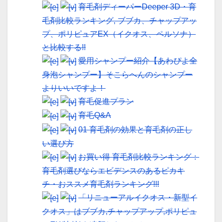
育毛剤ディーパーDeeper 3D・育
毛剤比較ランキング, ブブカ、チャップアッ
プ、ポリピュアEX（イクオス、ペルソナ）
と比較する!!
愛用シャンプー紹介【あわぴよ全
身泡シャンプー】そこらへんのシャンプー
よりいいですよ！
育毛促進プラン
育毛Q&A
01 育毛剤の効果と育毛剤の正し
い選び方
お買い得 育毛剤比較ランキング：
育毛剤選びならエビデンスのあるピカキ
チ・おススメ育毛剤ランキング!!!
「リニューアルイクオス・新型イ
クオス」はブブカ,チャップアップ,ポリピュ