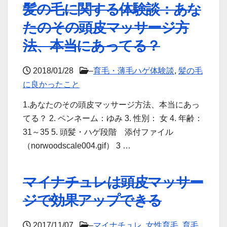
髪の毛に関する体験談：あな
たのその頭皮マッサージ方
法、本当にあってる？
2018/01/28
–
育毛・薄毛ハゲ体験談
,
髪の毛
に良かったこと
1.あなたのその頭皮マッサージ方法、本当にあっ
てる？ 2. ペンネーム：ゆみ 3. 性別： 女 4. 年齢：
31～35 5. 頭髪・ハゲ段階 添付ファイル
（norwoodscale004.gif） 3 …
マイナチュレは頭皮マッサー
ジで効果アップできる
2017/11/07
–
マイナチュレ
,
女性育毛
,
育毛