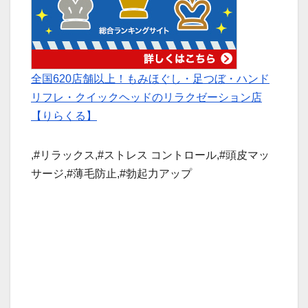
全国620店舗以上！もみほぐし・足つぼ・ハンド
リフレ・クイックヘッドのリラクゼーション店
【りらくる】
,#リラックス,#ストレス コントロール,#頭皮マッ
サージ,#薄毛防止,#勃起力アップ