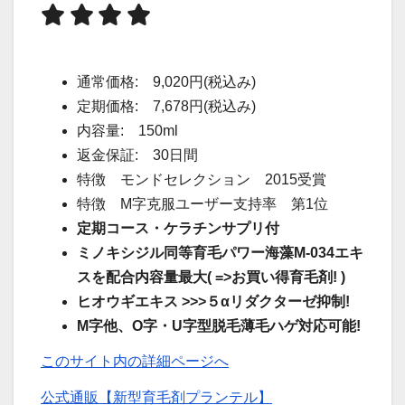
通常価格: 9,020円(税込み)
定期価格: 7,678円(税込み)
内容量: 150ml
返金保証: 30日間
特徴 モンドセレクション 2015受賞
特徴 M字克服ユーザー支持率 第1位
定期コース・ケラチンサプリ付
ミノキシジル同等育毛パワー海藻M-034エキ
スを配合内容量最大( =>お買い得育毛剤! )
ヒオウギエキス >>>５αリダクターゼ抑制!
M字他、O字・U字型脱毛薄毛ハゲ対応可能!
このサイト内の詳細ページへ
公式通販【新型育毛剤プランテル】