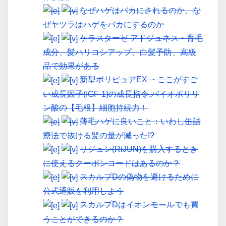
なぜハゲはバカにされるのか、な
ぜヤツラはハゲをバカにするのか
ケラスターゼ アドジュネス・育毛
成分、髪ハリコシアップ、白髪予防、高級
品で効果がある
新型ポリピュアEX ・ここがすご
い成長因子(IGF-1)の成長指令,バイオポリリ
ン酸の【毛根】細胞持続力！
薄毛ハゲに良いこと：いわし缶詰
療法で抜ける髪の量が減った!?
リジュン(RiJUN)を購入するとき
に使えるクーポンコードはあるのか？
スカルプDの偽物を避けるために
公式通販を利用しよう
スカルプDはイオンモールでも買
うことができるのか？