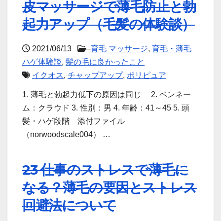
皮マッサージで薄毛防止と勃
起力アップ（毛髪の体験談）
2021/06/13
–
育毛 マッサージ
,
育毛・薄毛
ハゲ体験談
,
髪の毛に良かったこと
イクオス
,
チャップアップ
,
ポリピュア
1. 薄毛と勃起力低下の原因は同じ 2. ペンネー
ム：クラウド 3. 性別：男 4. 年齢：41～45 5. 頭
髪・ハゲ段階 添付ファイル
（norwoodscale004） …
23 仕事のストレスで薄毛に
なる？薄毛の要因とストレス
回避法について