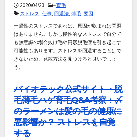
2020/04/23
–
育毛
ストレス
,
仕事
,
回避法
,
薄毛
,
要因
一過性のストレスであれば、原因が収まれば問題
はありません。しかし慢性的なストレスで自分で
も無意識の場合抜け毛や円形脱毛症を引き起こす
可能性もあります。ストレスを回避することはで
きないため、発散方法を見つけると良いでしょ
う。
バイオテック公式サイト・脱
毛薄毛ハゲ育毛Q&A考察：〆
のラーメンは髪の毛の健康に
悪影響か？ ストレスを自覚
する