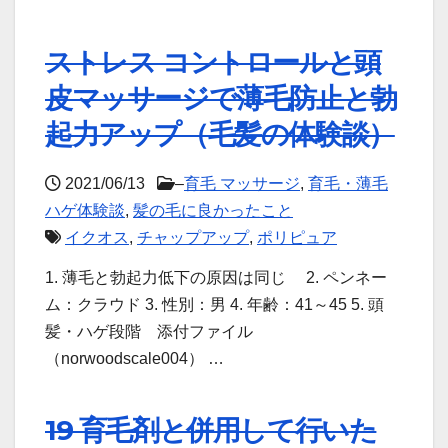
ストレス コントロールと頭
皮マッサージで薄毛防止と勃
起力アップ（毛髪の体験談）
2021/06/13
–
育毛 マッサージ
,
育毛・薄毛
ハゲ体験談
,
髪の毛に良かったこと
イクオス
,
チャップアップ
,
ポリピュア
1. 薄毛と勃起力低下の原因は同じ 2. ペンネー
ム：クラウド 3. 性別：男 4. 年齢：41～45 5. 頭
髪・ハゲ段階 添付ファイル
（norwoodscale004） …
19 育毛剤と併用して行いた