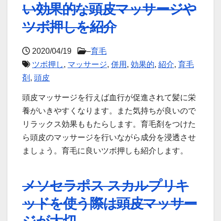
い効果的な頭皮マッサージや
ツボ押しを紹介
2020/04/19
–
育毛
ツボ押し
,
マッサージ
,
併用
,
効果的
,
紹介
,
育毛
剤
,
頭皮
頭皮マッサージを行えば血行が促進されて髪に栄
養がいきやすくなります。また気持ちが良いので
リラックス効果ももたらします。育毛剤をつけた
ら頭皮のマッサージを行いながら成分を浸透させ
ましょう。育毛に良いツボ押しも紹介します。
メソセラポス スカルプリキ
ッドを使う際は頭皮マッサー