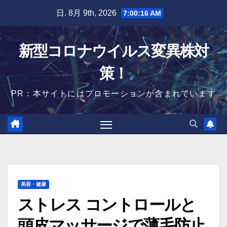
Skip
日. 8月 9th, 2026
7:00:17 AM
to
content
新型コロナウイルス変異株対
策！
PR：本サイトにはプロモーションが含まれています
美容・健康
ストレス コントロールと
頭皮マッサージで薄毛防止