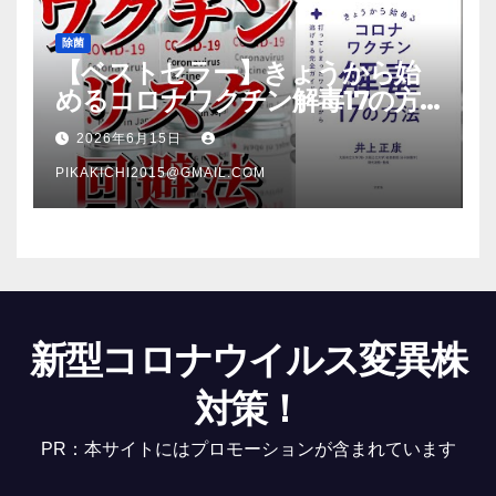
除菌
【ベストセラー】きょうから始
めるコロナワクチン解毒17の方
法【本要約】
2026年6月15日
PIKAKICHI2015@GMAIL.COM
新型コロナウイルス変異株
対策！
PR：本サイトにはプロモーションが含まれています