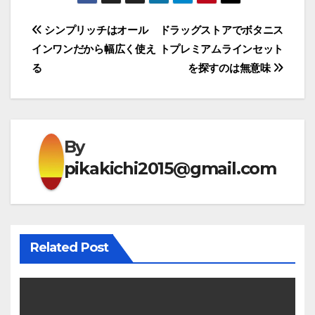
投
シンプリッチはオール
ドラッグストアでボタニス
インワンだから幅広く使え
トプレミアムラインセット
稿
る
を探すのは無意味
ナ
ビ
ゲ
By
pikakichi2015@gmail.com
ー
シ
ョ
Related Post
ン