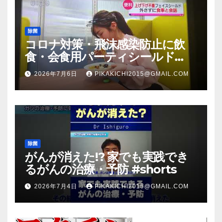
除菌
コロナ対策・飛沫感染防止に飲
食・会食用パーティシールド
（マスク会食代替品）ＦＢＣ福井
2026年7月6日
PIKAKICHI2015@GMAIL.COM
放送のＴＶ番組での紹介映像
除菌
がんが消えた!? 家でも実践でき
るがんの治療・予防 #shorts
2026年7月4日
PIKAKICHI2015@GMAIL.COM