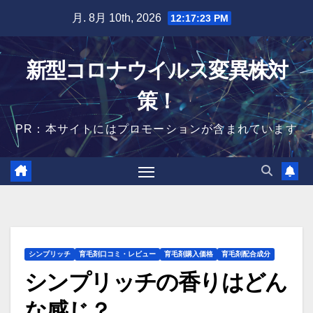
Skip
月. 8月 10th, 2026
12:17:24 PM
to
content
新型コロナウイルス変異株対
策！
PR：本サイトにはプロモーションが含まれています
シンプリッチ
育毛剤口コミ・レビュー
育毛剤購入価格
育毛剤配合成分
シンプリッチの香りはどん
な感じ？