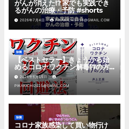
がんが消えた!? 家でも実践でき
るがんの治療・予防 #shorts
2026年7月4日
PIKAKICHI2015@GMAIL.COM
除菌
【ベストセラー】きょうから始
めるコロナワクチン解毒17の方
法【本要約】
2026年6月15日
PIKAKICHI2015@GMAIL.COM
除菌
コロナ家族感染して買い物行け