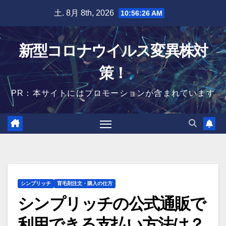
Skip
土. 8月 8th, 2026
10:56:27 AM
to
content
新型コロナウイルス変異株対
策！
PR：本サイトにはプロモーションが含まれています
シンプリッチ
育毛剤注文・購入の仕方
シンプリッチの公式通販で
利用できる支払い方法は？