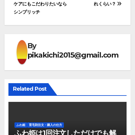
ケアにもこだわりたいなら
れくらい？
稿
シンプリッチ
ナ
ビ
ゲ
By
pikakichi2015@gmail.com
ー
シ
ョ
Related Post
ン
ふわ姫
育毛剤注文・購入の仕方
ふわ姫は1回注文しただけでも解