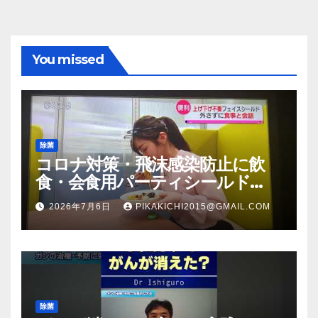
You missed
除菌
コロナ対策・飛沫感染防止に飲
食・会食用パーティシールド
（マスク会食代替品）ＦＢＣ福井
2026年7月6日
PIKAKICHI2015@GMAIL.COM
放送のＴＶ番組での紹介映像
除菌