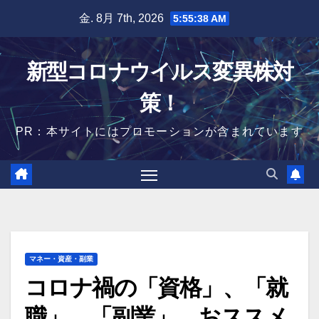
Skip
金. 8月 7th, 2026
5:55:40 AM
to
content
新型コロナウイルス変異株対
策！
PR：本サイトにはプロモーションが含まれています
マネー・資産・副業
コロナ禍の「資格」、「就
職」、「副業」 おススメ