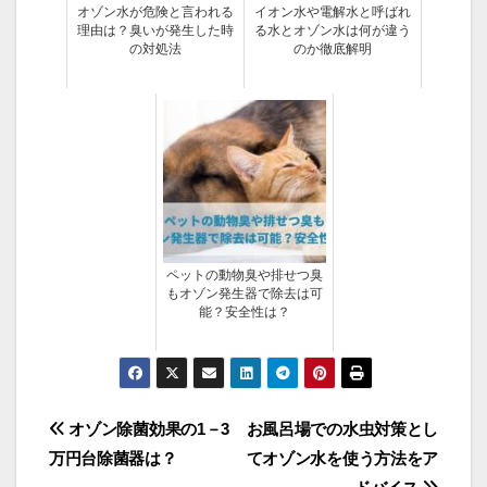
オゾン水が危険と言われる
イオン水や電解水と呼ばれ
理由は？臭いが発生した時
る水とオゾン水は何が違う
の対処法
のか徹底解明
ペットの動物臭や排せつ臭
もオゾン発生器で除去は可
能？安全性は？
投
オゾン除菌効果の1－3
お風呂場での水虫対策とし
万円台除菌器は？
てオゾン水を使う方法をア
稿