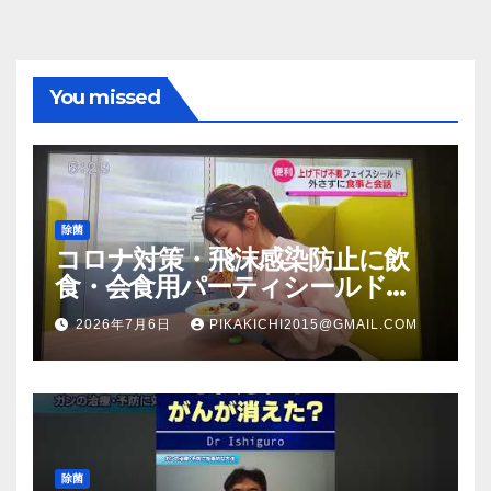
You missed
除菌
コロナ対策・飛沫感染防止に飲
食・会食用パーティシールド
（マスク会食代替品）ＦＢＣ福井
2026年7月6日
PIKAKICHI2015@GMAIL.COM
放送のＴＶ番組での紹介映像
除菌