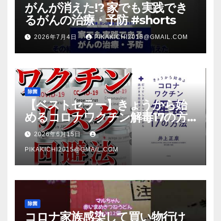
がんが消えた!? 家でも実践でき
るがんの治療・予防 #shorts
2026年7月4日
PIKAKICHI2015@GMAIL.COM
除菌
【ベストセラー】きょうから始
めるコロナワクチン解毒17の方
法【本要約】
2026年6月15日
PIKAKICHI2015@GMAIL.COM
除菌
コロナ家族感染して買い物行け