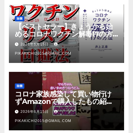
除菌
【ベストセラー】きょうから始
めるコロナワクチン解毒17の方
法【本要約】
2026年6月15日
PIKAKICHI2015@GMAIL.COM
除菌
コロナ家族感染して買い物行け
ずAmazonで購入したもの紹
介 #Shorts
2026年6月15日
PIKAKICHI2015@GMAIL.COM