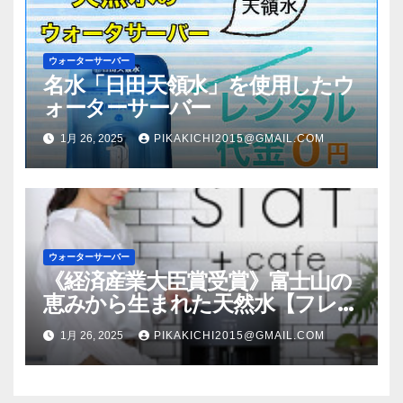
ウォーターサーバー
名水「日田天領水」を使用したウ
ォーターサーバー
1月 26, 2025
PIKAKICHI2015@GMAIL.COM
ウォーターサーバー
《経済産業大臣賞受賞》富士山の
恵みから生まれた天然水【フレシ
ャス】
1月 26, 2025
PIKAKICHI2015@GMAIL.COM