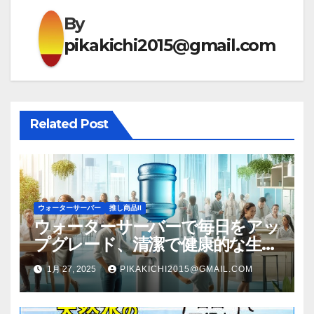
ゲ
By
pikakichi2015@gmail.com
ー
シ
ョ
Related Post
ン
ウォーターサーバー
推し商品II
ウォーターサーバーで毎日をアッ
プグレード、清潔で健康的な生活
への一歩
1月 27, 2025
PIKAKICHI2015@GMAIL.COM