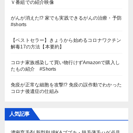
Ｖ番組での紹介映像
がんが消えた!? 家でも実践できるがんの治療・予防
#shorts
【ベストセラー】きょうから始めるコロナワクチン
解毒17の方法【本要約】
コロナ家族感染して買い物行けずAmazonで購入し
たもの紹介 #Shorts
免疫が正常な細胞を攻撃!? 免疫の誤作動でわかった
コロナ後遺症の仕組み
人気記事
濃密育毛剤 新型BUBKAブブカ・脱毛薄毛ハゲ必見