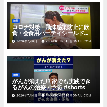
除菌
コロナ対策・飛沫感染防止に飲
食・会食用パーティシールド
（マスク会食代替品）ＦＢＣ福井
2026年7月6日
PIKAKICHI2015@GMAIL.COM
放送のＴＶ番組での紹介映像
除菌
がんが消えた!? 家でも実践でき
るがんの治療・予防 #shorts
2026年7月4日
PIKAKICHI2015@GMAIL.COM