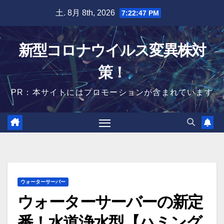
Skip
土. 8月 8th, 2026
7:22:48 PM
to
content
新型コロナウイルス変異株対
策！
PR：本サイトにはプロモーションが含まれています
ウォーターサーバー
ウォーターサーバーの新定
番！水道浄水型【ハミング