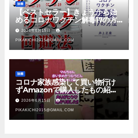
除菌
【ベストセラー】きょうから始
めるコロナワクチン解毒17の方
法【本要約】
2026年6月15日
PIKAKICHI2015@GMAIL.COM
除菌
コロナ家族感染して買い物行け
ずAmazonで購入したもの紹
介 #Shorts
2026年6月15日
PIKAKICHI2015@GMAIL.COM