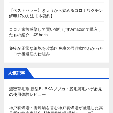
【ベストセラー】きょうから始めるコロナワクチン
解毒17の方法【本要約】
コロナ家族感染して買い物行けずAmazonで購入し
たもの紹介 #Shorts
免疫が正常な細胞を攻撃!? 免疫の誤作動でわかった
コロナ後遺症の仕組み
人気記事
濃密育毛剤 新型BUBKAブブカ・脱毛薄毛ハゲ必見
の使用体験レビュー
神戸養蜂場・養蜂場を営む神戸養蜂場が厳選した高