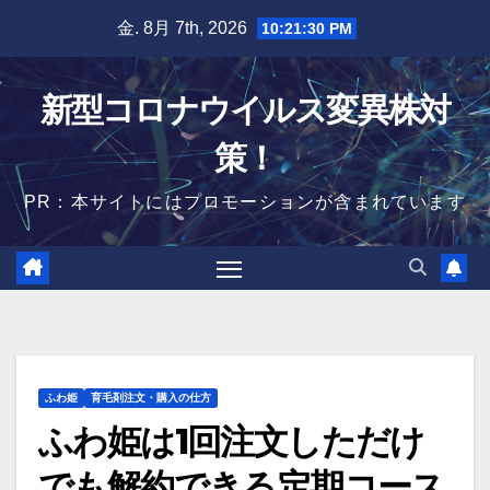
Skip
金. 8月 7th, 2026
10:21:31 PM
to
content
新型コロナウイルス変異株対
策！
PR：本サイトにはプロモーションが含まれています
ふわ姫
育毛剤注文・購入の仕方
ふわ姫は1回注文しただけ
でも解約できる定期コース