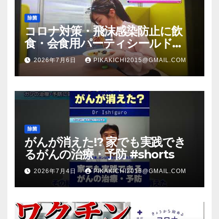
除菌
コロナ対策・飛沫感染防止に飲
食・会食用パーティシールド
（マスク会食代替品）ＦＢＣ福井
2026年7月6日
PIKAKICHI2015@GMAIL.COM
放送のＴＶ番組での紹介映像
除菌
がんが消えた!? 家でも実践でき
るがんの治療・予防 #shorts
2026年7月4日
PIKAKICHI2015@GMAIL.COM