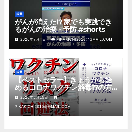
除菌
がんが消えた!? 家でも実践でき
るがんの治療・予防 #shorts
2026年7月4日
PIKAKICHI2015@GMAIL.COM
除菌
【ベストセラー】きょうから始
めるコロナワクチン解毒17の方
法【本要約】
2026年6月15日
PIKAKICHI2015@GMAIL.COM