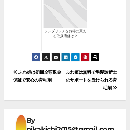
シンプリッチをお得に買え
る取扱店舗は？
投
ふわ姫は初回全額返金
ふわ姫は無料で毛髪診断士
保証で安心の育毛剤
のサポートを受けられる育
稿
毛剤
ナ
ビ
ゲ
By
pikakichi2015@gmail.com