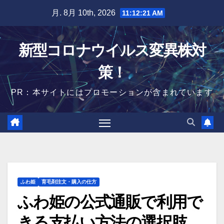
Skip
月. 8月 10th, 2026
11:12:21 AM
to
content
新型コロナウイルス変異株対
策！
PR：本サイトにはプロモーションが含まれています
ふわ姫
育毛剤注文・購入の仕方
ふわ姫の公式通販で利用で
きる支払い方法の選択肢