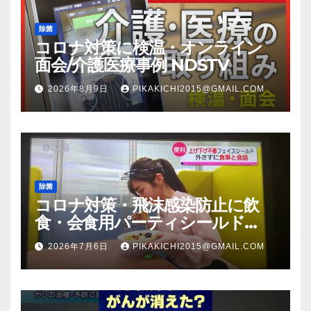
除菌
コロナ対策に検温・オンライン
面会/介護医療事例 NDSTV
2026年8月9日
PIKAKICHI2015@GMAIL.COM
除菌
コロナ対策・飛沫感染防止に飲
食・会食用パーティシールド
（マスク会食代替品）ＦＢＣ福井
2026年7月6日
PIKAKICHI2015@GMAIL.COM
放送のＴＶ番組での紹介映像