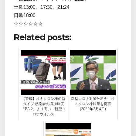
土曜13:00、17:30、21:24
日曜18:00
☆☆☆☆☆☆
Related posts:
【警戒】オミクロン株の新
新型コロナ対策分科会 オ
タイプ 感染者の増加速度
ミクロン株対策を提言
「BA.2」より高い…新型コ
(2022年2月4日)
ロナウイルス