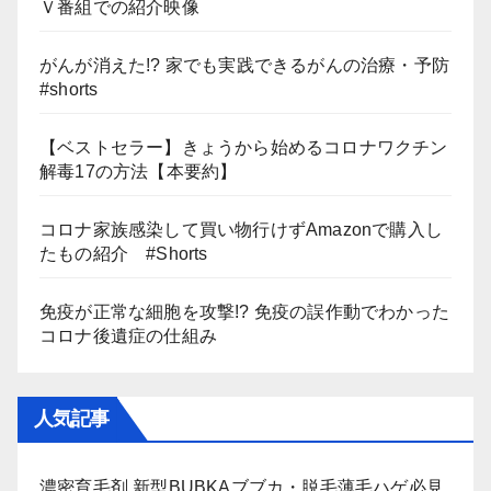
Ｖ番組での紹介映像
がんが消えた!? 家でも実践できるがんの治療・予防
#shorts
【ベストセラー】きょうから始めるコロナワクチン
解毒17の方法【本要約】
コロナ家族感染して買い物行けずAmazonで購入し
たもの紹介 #Shorts
免疫が正常な細胞を攻撃!? 免疫の誤作動でわかった
コロナ後遺症の仕組み
人気記事
濃密育毛剤 新型BUBKAブブカ・脱毛薄毛ハゲ必見