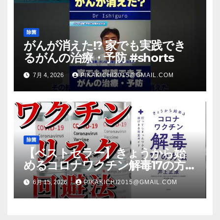
除菌
がんが消えた!? 家でも実践でき
るがんの治療・予防 #shorts
7月 4, 2026
PIKAKICHI2015@GMAIL.COM
除菌
【ベストセラー】きょうから始
めるコロナワクチン解毒17の方法
【本要約】
6月 15, 2026
PIKAKICHI2015@GMAIL.COM