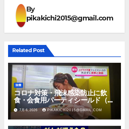
ー
By
シ
pikakichi2015@gmail.com
ョ
ン
Related Post
除菌
コロナ対策・飛沫感染防止に飲
食・会食用パーティシールド（マ
スク会食代替品）ＦＢＣ福井放送
7月 6, 2026
PIKAKICHI2015@GMAIL.COM
のＴＶ番組での紹介映像