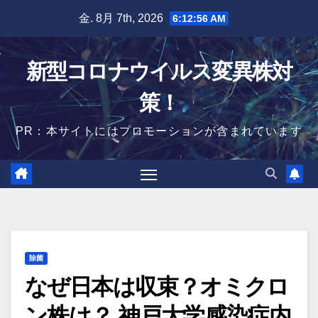
Skip
金. 8月 7th, 2026
6:12:57 AM
to
content
新型コロナウイルス変異株対
策！
PR：本サイトにはプロモーションが含まれています
除菌
なぜ日本は収束？オミクロ
ン株は？ 神戸大学感染症内