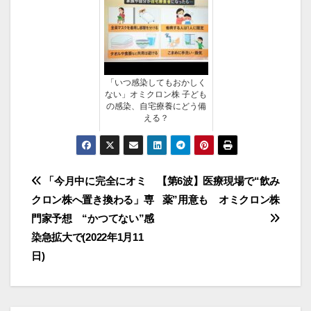
「いつ感染してもおかしく
ない」オミクロン株 子ども
の感染、自宅療養にどう備
える？
投
「今月中に完全にオミ
【第6波】医療現場で“飲み
クロン株へ置き換わる」専
薬”用意も オミクロン株
稿
門家予想 “かつてない”感
ナ
染急拡大で(2022年1月11
日)
ビ
ゲ