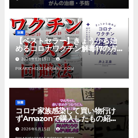
除菌
【ベストセラー】きょうから始
めるコロナワクチン解毒17の方
法【本要約】
2026年6月15日
PIKAKICHI2015@GMAIL.COM
除菌
コロナ家族感染して買い物行け
ずAmazonで購入したもの紹
介 #Shorts
2026年6月15日