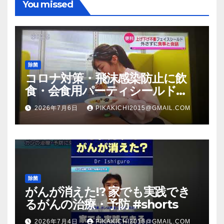
You missed
除菌
コロナ対策・飛沫感染防止に飲
食・会食用パーティシールド
（マスク会食代替品）ＦＢＣ福井
2026年7月6日
PIKAKICHI2015@GMAIL.COM
放送のＴＶ番組での紹介映像
除菌
がんが消えた!? 家でも実践でき
るがんの治療・予防 #shorts
2026年7月4日
PIKAKICHI2015@GMAIL.COM