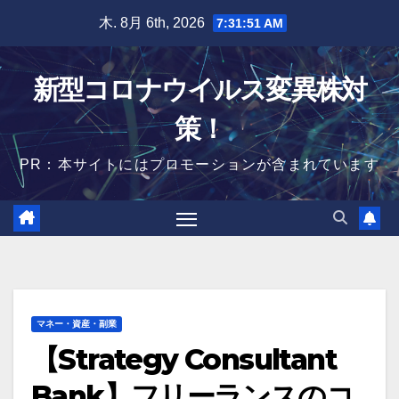
Skip
木. 8月 6th, 2026
7:31:52 AM
to
content
新型コロナウイルス変異株対
策！
PR：本サイトにはプロモーションが含まれています
マネー・資産・副業
【Strategy Consultant
Bank】フリーランスのコ