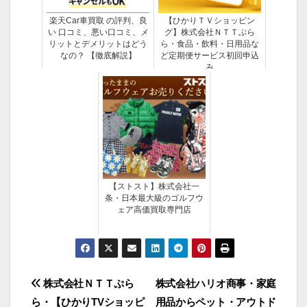
楽天Car車買取 の評判、良
【ひかりＴＶショッピン
い 口コミ、悪い口コミ、メ
グ】株式会社ＮＴＴぷら
リットとデメリットはどう
ら・食品・飲料・日用品な
なの？ 【徹底解説】
ど定期便サービス初回申込
み
【ストスト】株式会社一
条・日本最大級のゴルフウ
ェア高価買取専門店
投
株式会社ＮＴＴぷら
株式会社ハリオ商事・家庭
ら・【ひかりTVショッピ
用品からペット・アウトド