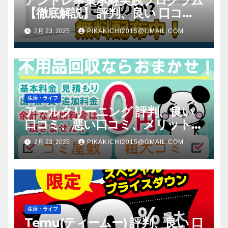
アントレ事業承継実践プログラム
【徹底解説】 評判、良い 口コ
ミ、悪い口コミ、メリットとデ
2月 23, 2025
PIKAKICHI2015@GMAIL.COM
メリット!!
生活・ライフ
アールクリーニング 評判、良い
口コミ、悪い口コミ、メリットと
デメリット!! 【徹底解説】
2月 23, 2025
PIKAKICHI2015@GMAIL.COM
生活・ライフ
Temu(ティームー) 評判、良い 口