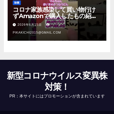
除菌
コロナ家族感染して買い物行け
ずAmazonで購入したもの紹
介 #Shorts
2026年6月15日
PIKAKICHI2015@GMAIL.COM
新型コロナウイルス変異株
対策！
PR：本サイトにはプロモーションが含まれています