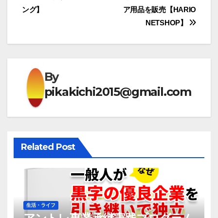
稿
ング】
ア用品を販売【HARIO
ナ
NETSHOP】
ビ
ゲ
By
ー
pikakichi2015@gmail.com
シ
ョ
ン
Related Post
生活・ライフ