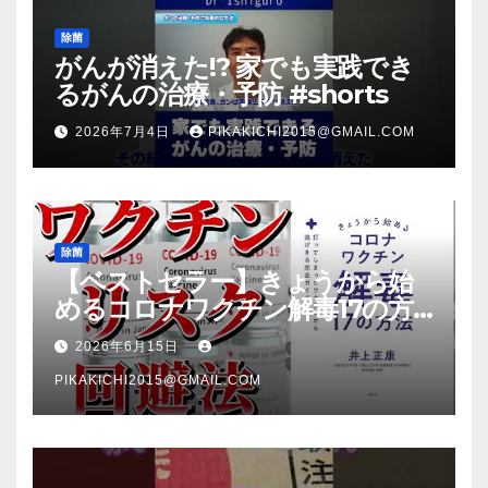
除菌
がんが消えた!? 家でも実践でき
るがんの治療・予防 #shorts
2026年7月4日
PIKAKICHI2015@GMAIL.COM
除菌
【ベストセラー】きょうから始
めるコロナワクチン解毒17の方
法【本要約】
2026年6月15日
PIKAKICHI2015@GMAIL.COM