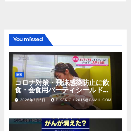
You missed
除菌
コロナ対策・飛沫感染防止に飲
食・会食用パーティシールド
（マスク会食代替品）ＦＢＣ福井
2026年7月6日
PIKAKICHI2015@GMAIL.COM
放送のＴＶ番組での紹介映像