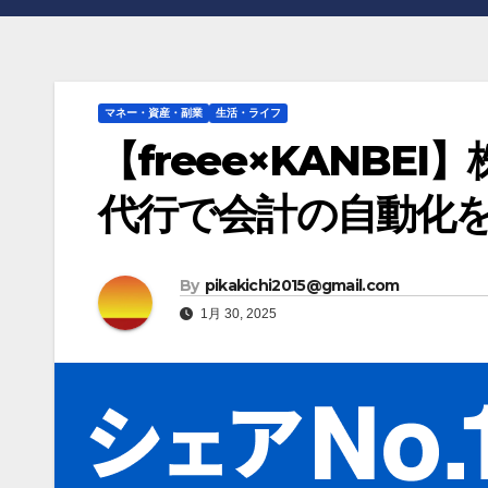
マネー・資産・副業
生活・ライフ
【freee×KANB
代行で会計の自動化
By
pikakichi2015@gmail.com
1月 30, 2025