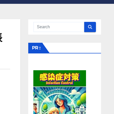
帳
PR :