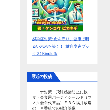
感染症対策: 命を守り、健康で明
るい未来を築く！ (健康増進ブッ
クス) Kindle版
最近の投稿
コロナ対策・飛沫感染防止に飲
食・会食用パーティシールド（マ
スク会食代替品）ＦＢＣ福井放送
のＴＶ番組での紹介映像