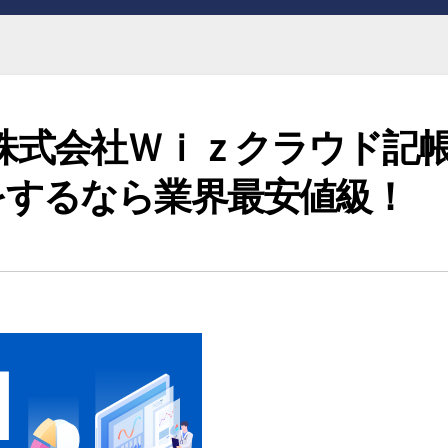
EI】株式会社Ｗｉｚクラウド記
をするなら業界最安値級！