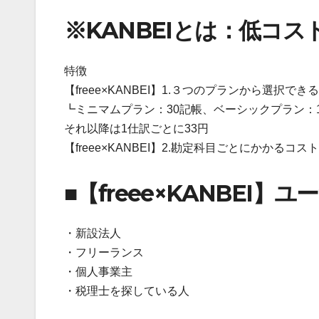
※KANBEIとは：低コ
特徴
【freee×KANBEI】1.３つのプランから選択できる
┗ミニマムプラン：30記帳、ベーシックプラン：1
それ以降は1仕訳ごとに33円
【freee×KANBEI】2.勘定科目ごとにかかるコ
■【freee×KANBEI】ユ
・新設法人
・フリーランス
・個人事業主
・税理士を探している人