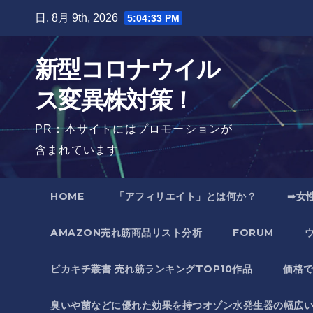
Skip
日. 8月 9th, 2026
5:04:34 PM
to
content
新型コロナウイル
ス変異株対策！
PR：本サイトにはプロモーションが
含まれています
HOME
「アフィリエイト」とは何か？
➡女
AMAZON売れ筋商品リスト分析
FORUM
ピカキチ叢書 売れ筋ランキングTOP10作品
価格
臭いや菌などに優れた効果を持つオゾン水発生器の幅広