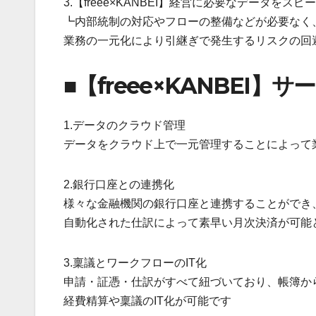
3.【freee×KANBEI】経営に必要なデータをス
┗内部統制の対応やフローの整備などが必要なく
業務の一元化により引継ぎで発生するリスクの回
■【freee×KANBEI】
1.データのクラウド管理
データをクラウド上で一元管理することによって
2.銀行口座との連携化
様々な金融機関の銀行口座と連携することができ
自動化された仕訳によって素早い月次決済が可能
3.稟議とワークフローのIT化
申請・証憑・仕訳がすべて紐づいており、帳簿か
経費精算や稟議のIT化が可能です