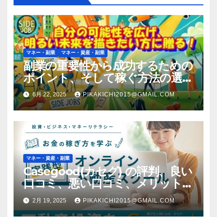
マネー・副業
マネー・資産・副業
副業の重要性から成功するための
ポイント、そして稼ぐ方法の選択
肢まで幅広く紹介！
6月 22, 2025
PIKAKICHI2015@GMAIL.COM
マネー・資産・副業
Casegood(カセグ) の評判、良い
口コミ、悪い口コミ、メリットと
デメリットはどうなの？ 【徹底
2月 19, 2025
PIKAKICHI2015@GMAIL.COM
解説】