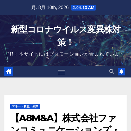
Skip
月. 8月 10th, 2026
2:04:15 AM
to
content
新型コロナウイルス変異株対
策！
PR：本サイトにはプロモーションが含まれています
マネー・資産・副業
【A8M&A】株式会社ファ
ンコミュニケーションズ・