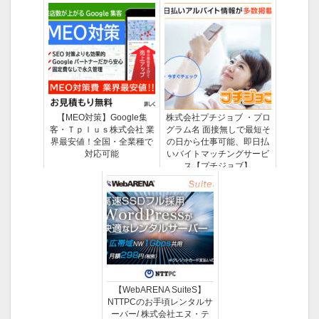
【MEO対策】Google集
株式会社プチジョブ ・プロ
客・Ｔｐｌｕｓ株式会社 業
グラム名 面接無しで最短そ
界最安値！全国・全業種で
の日から仕事可能、即日払
対応可能
いバイトマッチングサービ
ス【プチジョブ】
【WebARENA SuiteS】
NTTPCのお手頃レンタルサ
ーバー/ 株式会社エヌ・テ