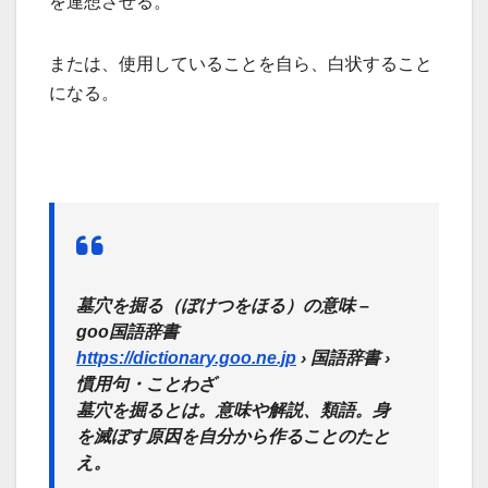
を連想させる。
または、使用していることを自ら、白状すること
になる。
墓穴を掘る（ぼけつをほる）の意味 –
goo国語辞書
https://dictionary.goo.ne.jp
› 国語辞書 ›
慣用句・ことわざ
墓穴を掘るとは。意味や解説、類語。身
を滅ぼす原因を自分から作ることのたと
え。