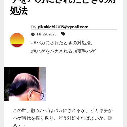
処法
By
pikakichi2015@gmail.com
1月 29, 2025
##バカにされたときの対処法
,
##ハゲをバカされる
,
#薄毛ハゲ
この世、散々ハゲはバカにされるが、ピカキチが
ハゲ時代を振り返り、どう対処すればよいか、語
る・・