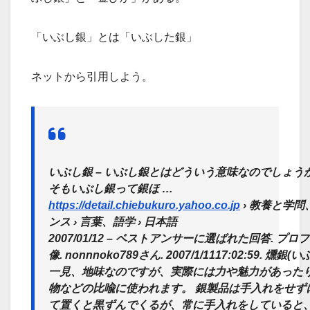
「いぶし銀」とは「いぶした銀」
ネットから引用しよう。
いぶし銀 – いぶし銀とはどういう意味なのでしょう
そもいぶし銀って銀ほ …
https://detail.chiebukuro.yahoo.co.jp
› 教養と学問
ンス › 言葉、語学 › 日本語
2007/01/12 – ベストアンサーに選ばれた回答. プ
像. nonnnoko789さん. 2007/1/1117:02:59. 燻銀
一見、
地味なのですが、実際には力や魅力があった
物などの比喩
に使われます。 銀製品は手入れをせず
て置くと黒ずんでくるが、
常に手入れをしていると