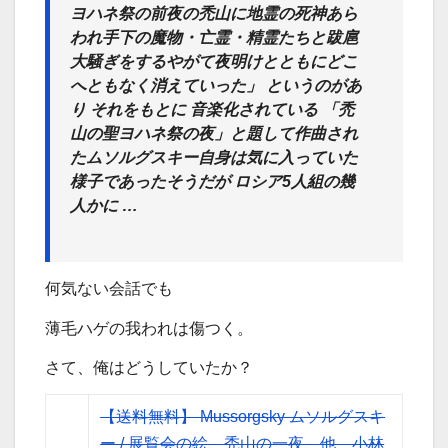
ヨハネ祭の前夜の禿山に地霊の死神あら
われ手下の魔物・亡霊・精霊たちと跋扈
大騒ぎをするやがて夜明けとともにどこ
へともなく消えていった」 というのがあ
り それをもとに 音楽化されている 「禿
山の聖ヨハネ祭の夜」と題して作曲され
たムソルグスキー自身は気に入っていた
様子であったそうだが ロシア5人組の幾
人かに …
何気ない会話でも
薄毛ハゲの我われは傷つく。
さて、俺はどうしていたか？
【送料無料】 Mussorgsky ムソルグスキ
ー / 展覧会の絵、禿山の一夜、他 小林