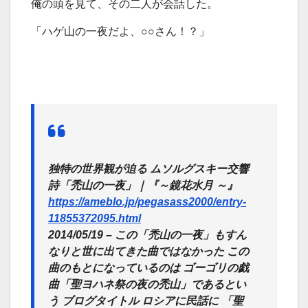
俺の頭を見て、その二人が会話した。
「ハゲ山の一夜だよ、○○さん！？」
独特の世界観が迫る ムソルグスキー交響
詩「禿山の一夜」｜『～鏡花水月 ～』
https://ameblo.jp/pegasass2000/entry-
11855372095.html
2014/05/19 – この「禿山の一夜」もすん
なりと世に出てきた曲ではなかった この
曲のもとになっているのは ゴーゴリの戯
曲「聖ヨハネ祭の夜の禿山」であるとい
う ブログタイトル ロシアに民話に 「聖