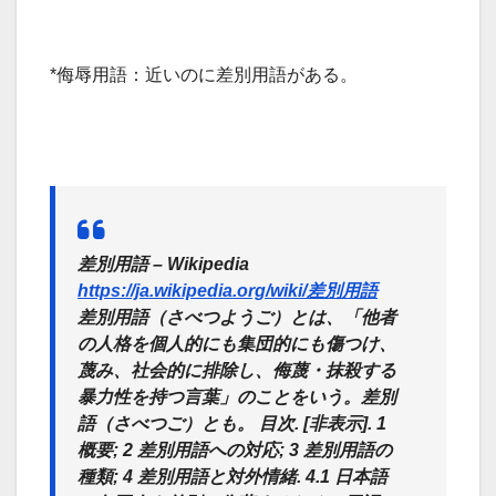
*侮辱用語：近いのに差別用語がある。
差別用語 – Wikipedia
https://ja.wikipedia.org/wiki/差別用語
差別用語（さべつようご）とは、「他者
の人格を個人的にも集団的にも傷つけ、
蔑み、社会的に排除し、侮蔑・抹殺する
暴力性を持つ言葉」のことをいう。差別
語（さべつご）とも。 目次. [非表示]. 1
概要; 2 差別用語への対応; 3 差別用語の
種類; 4 差別用語と対外情緒. 4.1 日本語