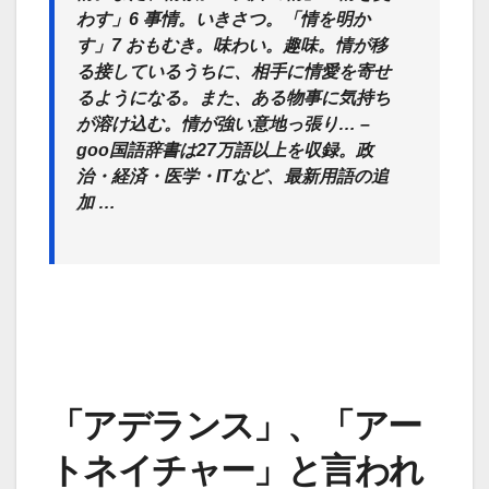
わす」6 事情。いきさつ。「情を明か
す」7 おもむき。味わい。趣味。情が移
る接しているうちに、相手に情愛を寄せ
るようになる。また、ある物事に気持ち
が溶け込む。情が強い意地っ張り… –
goo国語辞書は27万語以上を収録。政
治・経済・医学・ITなど、最新用語の追
加 …
「アデランス」、「アー
トネイチャー」と言われ