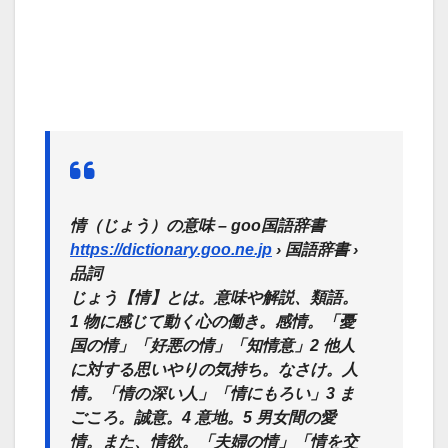
情（じょう）の意味 – goo国語辞書
https://dictionary.goo.ne.jp
› 国語辞書 ›
品詞
じょう【情】とは。意味や解説、類語。
1 物に感じて動く心の働き。感情。「憂
国の情」「好悪の情」「知情意」2 他人
に対する思いやりの気持ち。なさけ。人
情。「情の深い人」「情にもろい」3 ま
ごころ。誠意。4 意地。5 男女間の愛
情。また、情欲。「夫婦の情」「情を交