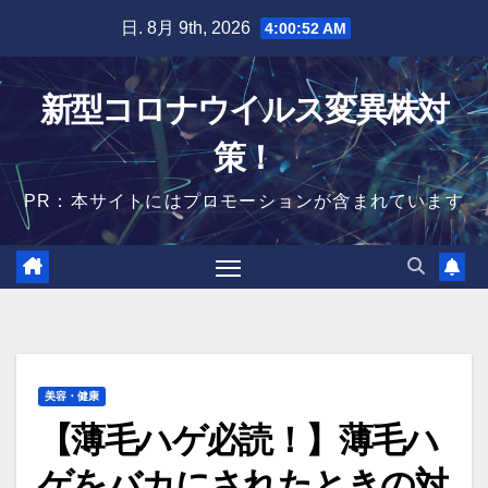
Skip
日. 8月 9th, 2026
4:00:53 AM
to
content
新型コロナウイルス変異株対
策！
PR：本サイトにはプロモーションが含まれています
美容・健康
【薄毛ハゲ必読！】薄毛ハ
ゲをバカにされたときの対