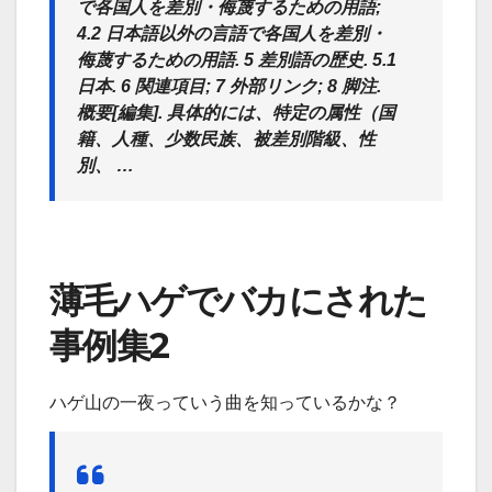
で各国人を差別・侮蔑するための用語;
4.2 日本語以外の言語で各国人を差別・
侮蔑するための用語. 5 差別語の歴史. 5.1
日本. 6 関連項目; 7 外部リンク; 8 脚注.
概要[編集]. 具体的には、特定の属性（国
籍、人種、少数民族、被差別階級、性
別、 …
薄毛ハゲでバカにされた
事例集2
ハゲ山の一夜っていう曲を知っているかな？