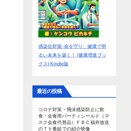
感染症対策: 命を守り、健康で明
るい未来を築く！ (健康増進ブッ
クス) Kindle版
最近の投稿
コロナ対策・飛沫感染防止に飲
食・会食用パーティシールド（マ
スク会食代替品）ＦＢＣ福井放送
のＴＶ番組での紹介映像