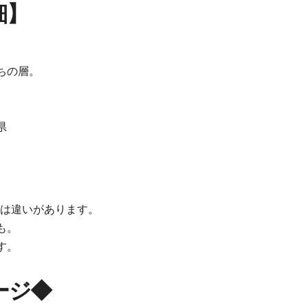
細】
ちの層。
県
には違いがあります。
も。
す。
ージ◆