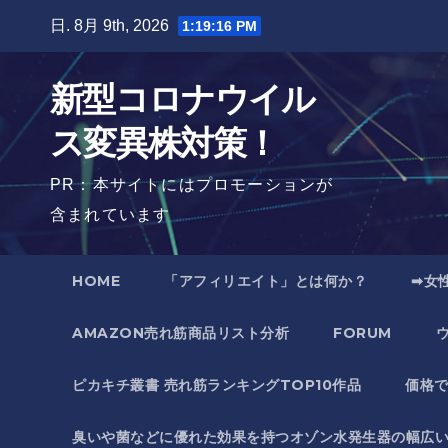
Skip
日. 8月 9th, 2026
1:19:17 PM
to
content
新型コロナウイル
ス変異株対策！
PR：本サイトにはプロモーションが
含まれています
HOME
「アフィリエイト」とは何か？
➡女
AMAZON売れ筋商品リスト分析
FORUM
ピカキチ叢書 売れ筋ランキングTOP10作品
価格
臭いや菌などに優れた効果を持つオゾン水発生器の幅広