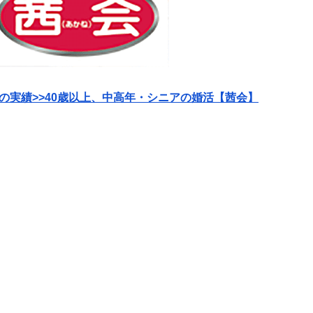
の実績>>40歳以上、中高年・シニアの婚活【茜会】