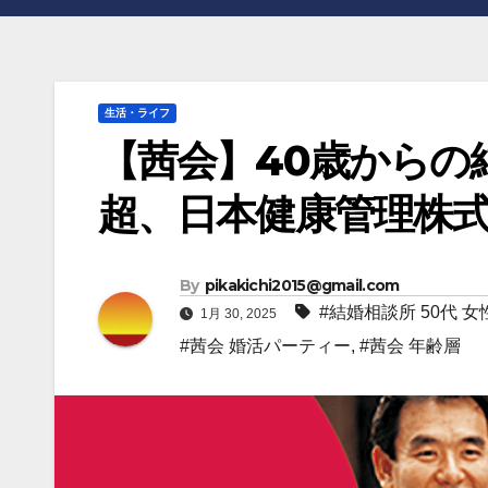
生活・ライフ
【茜会】40歳からの
超、日本健康管理株
By
pikakichi2015@gmail.com
#結婚相談所 50代 女
1月 30, 2025
#茜会 婚活パーティー
,
#茜会 年齢層