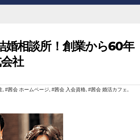
結婚相談所！創業から60年
式会社
性
,
#茜会 ホームページ
,
#茜会 入会資格
,
#茜会 婚活カフェ
,