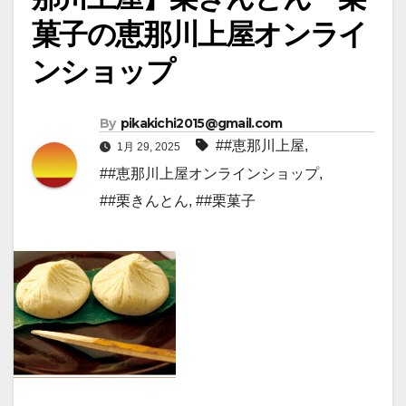
菓子の恵那川上屋オンライ
ンショップ
By
pikakichi2015@gmail.com
##恵那川上屋
,
1月 29, 2025
##恵那川上屋オンラインショップ
,
##栗きんとん
,
##栗菓子