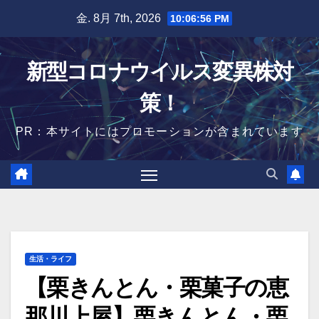
Skip
金. 8月 7th, 2026
10:06:57 PM
to
content
新型コロナウイルス変異株対
策！
PR：本サイトにはプロモーションが含まれています
生活・ライフ
【栗きんとん・栗菓子の恵
那川上屋】栗きんとん・栗