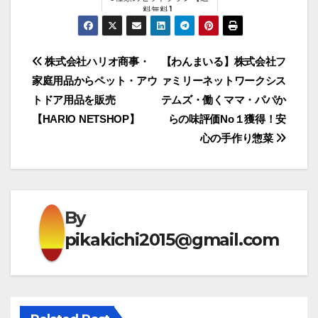
料無料】
投
株式会社ハリオ商事・
【わんまいる】株式会社フ
家庭用品からペット・アウ
ァミリーネットワークシス
稿
トドア用品を販売
テムズ・働くママ・パパか
ナ
【HARIO NETSHOP】
らの味評価No１獲得！安
心の手作り惣菜
ビ
ゲ
ー
By
シ
pikakichi2015@gmail.com
ョ
ン