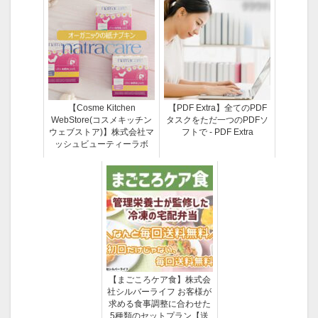
【Cosme Kitchen
【PDF Extra】全てのPDF
WebStore(コスメキッチン
タスクをただ一つのPDFソ
ウェブストア)】株式会社マ
フトで - PDF Extra
ッシュビューティーラボ
【まごころケア食】株式会
社シルバーライフ お客様が
求める食事調整に合わせた
5種類のセットプラン【送