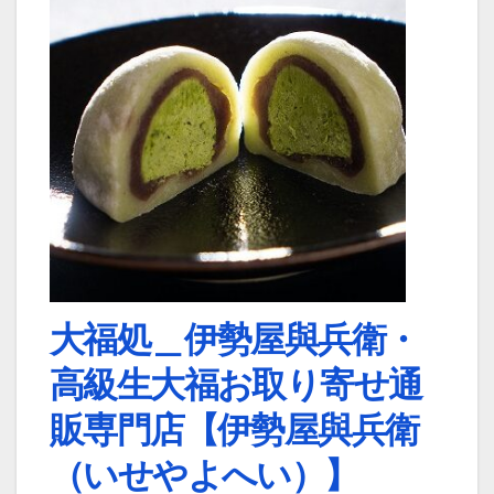
大福処＿伊勢屋與兵衛・
高級生大福お取り寄せ通
販専門店【伊勢屋與兵衛
（いせやよへい）】