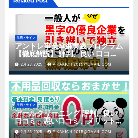
Related Post
生活・ライフ
アントレ事業承継実践プログラム
【徹底解説】 評判、良い 口コ
ミ、悪い口コミ、メリットとデ
2月 23, 2025
PIKAKICHI2015@GMAIL.COM
メリット!!
生活・ライフ
アールクリーニング 評判、良い
口コミ、悪い口コミ、メリットと
デメリット!! 【徹底解説】
2月 23, 2025
PIKAKICHI2015@GMAIL.COM