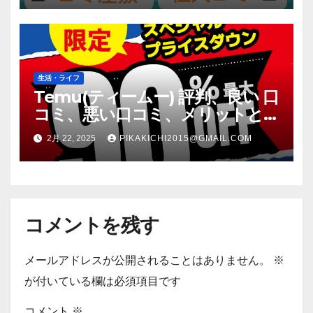
生活・ライフ
Temu(ティームー) 評判、良い 口
コミ、悪い口コミ、メリットと
デメリット!! 【徹底解説】
2月 22, 2025
PIKAKICHI2015@GMAIL.COM
コメントを残す
メールアドレスが公開されることはありません。
※
が付いている欄は必須項目です
コメント
※