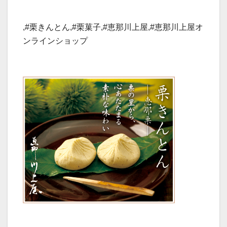
,#栗きんとん,#栗菓子,#恵那川上屋,#恵那川上屋オ
ンラインショップ