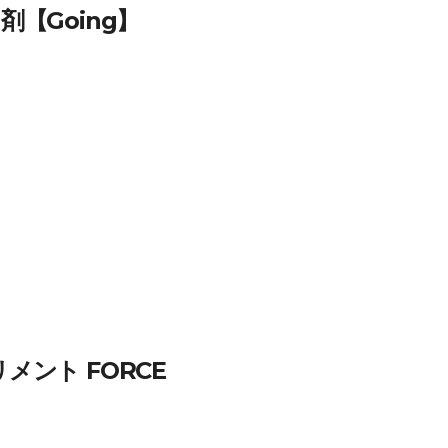
【Going】
ント FORCE