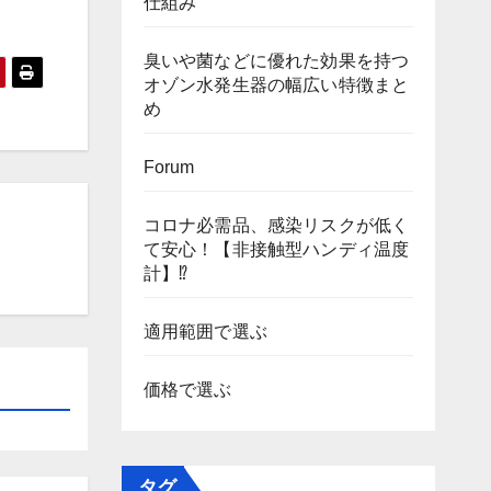
仕組み
臭いや菌などに優れた効果を持つ
オゾン水発生器の幅広い特徴まと
め
Forum
コロナ必需品、感染リスクが低く
て安心！【非接触型ハンディ温度
計】⁉
適用範囲で選ぶ
価格で選ぶ
タグ