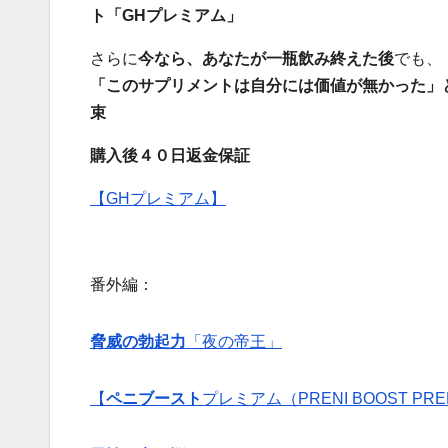
ト「GHプレミアム」
さらに
今なら、あなたが一瓶飲み終えた後
でも、
「このサプリメントは自分には価値が無かった」
束
購入後４０日返金保証
【GHプレミアム】
番外編：
脅威の勃起力
「夜の帝王」
【
ペニブースト
プレミアム（PRENI BOOST PR