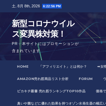
Skip
土. 8月 8th, 2026
6:22:57 PM
to
content
新型コロナウイル
ス変異株対策！
PR：本サイトにはプロモーションが
含まれています
HOME
「アフィリエイト」とは何か？
➡女
AMAZON売れ筋商品リスト分析
FORUM
ピカキチ叢書 売れ筋ランキングTOP10作品
価格
臭いや菌などに優れた効果を持つオゾン水発生器の幅広