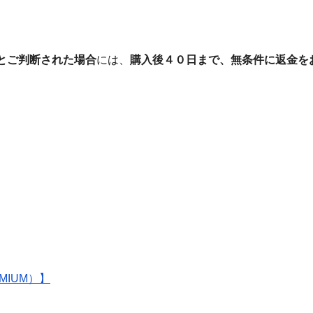
とご判断された場合
には、
購入後４０日まで、無条件に返金を
EMIUM）】