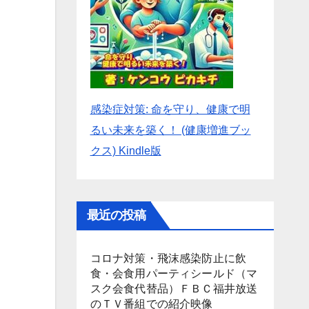
感染症対策: 命を守り、健康で明
るい未来を築く！ (健康増進ブッ
クス) Kindle版
最近の投稿
コロナ対策・飛沫感染防止に飲
食・会食用パーティシールド（マ
スク会食代替品）ＦＢＣ福井放送
のＴＶ番組での紹介映像