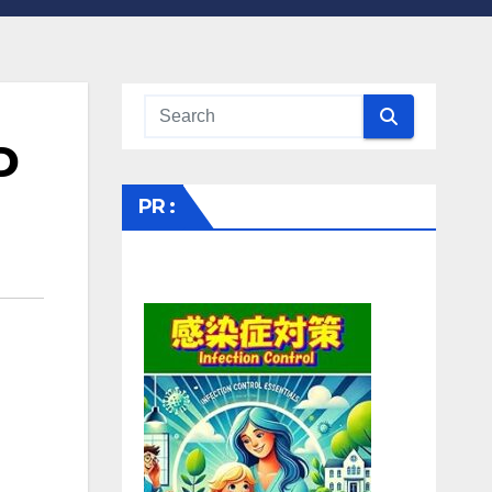
D
PR :