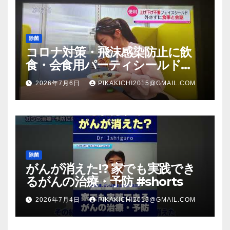
除菌
コロナ対策・飛沫感染防止に飲
食・会食用パーティシールド
（マスク会食代替品）ＦＢＣ福井
2026年7月6日
PIKAKICHI2015@GMAIL.COM
放送のＴＶ番組での紹介映像
除菌
がんが消えた!? 家でも実践でき
るがんの治療・予防 #shorts
2026年7月4日
PIKAKICHI2015@GMAIL.COM