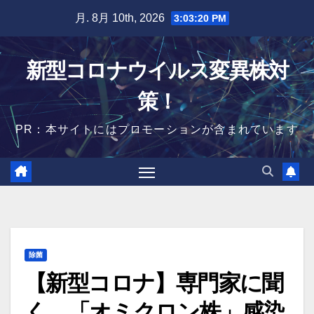
Skip
月. 8月 10th, 2026
3:03:21 PM
to
content
新型コロナウイルス変異株対
策！
PR：本サイトにはプロモーションが含まれています
除菌
【新型コロナ】専門家に聞
く 「オミクロン株」感染