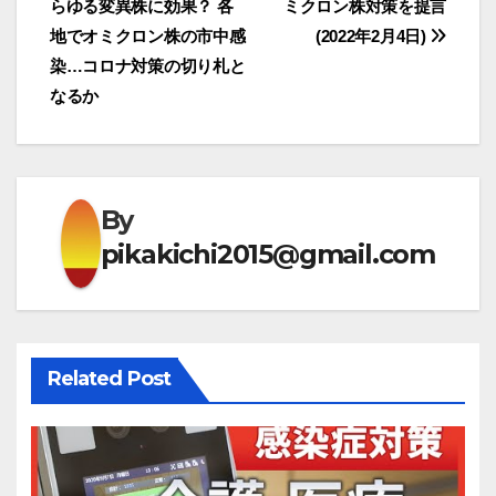
らゆる変異株に効果？ 各
ミクロン株対策を提言
稿
地でオミクロン株の市中感
(2022年2月4日)
ナ
染…コロナ対策の切り札と
なるか
ビ
ゲ
ー
By
シ
pikakichi2015@gmail.com
ョ
ン
Related Post