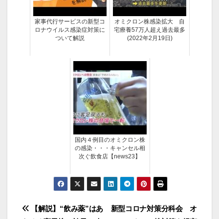
家事代行サービスの新型コ
オミクロン株感染拡大 自
ロナウイルス感染症対策に
宅療養57万人超え過去最多
ついて解説
(2022年2月19日)
国内４例目のオミクロン株
の感染・・・キャンセル相
次ぐ飲食店【news23】
投
【解説】“飲み薬”はあ
新型コロナ対策分科会 オ