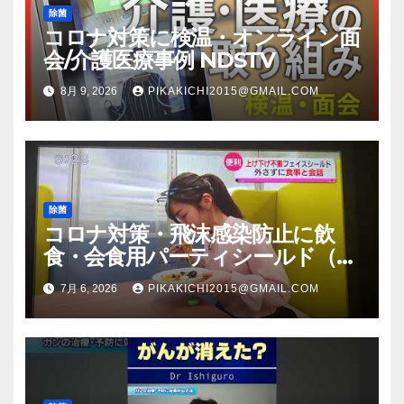
除菌
コロナ対策に検温・オンライン面
会/介護医療事例 NDSTV
8月 9, 2026
PIKAKICHI2015@GMAIL.COM
除菌
コロナ対策・飛沫感染防止に飲
食・会食用パーティシールド（マ
スク会食代替品）ＦＢＣ福井放送
7月 6, 2026
PIKAKICHI2015@GMAIL.COM
のＴＶ番組での紹介映像