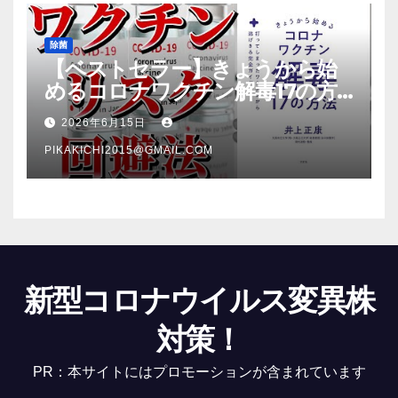
除菌
【ベストセラー】きょうから始
めるコロナワクチン解毒17の方
法【本要約】
2026年6月15日
PIKAKICHI2015@GMAIL.COM
新型コロナウイルス変異株
対策！
PR：本サイトにはプロモーションが含まれています