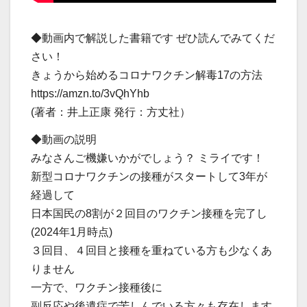
◆動画内で解説した書籍です ぜひ読んでみてくだ
さい！
きょうから始めるコロナワクチン解毒17の方法
https://amzn.to/3vQhYhb
(著者：井上正康 発行：方丈社）
◆動画の説明
みなさんご機嫌いかがでしょう？ ミライです！
新型コロナワクチンの接種がスタートして3年が
経過して
日本国民の8割が２回目のワクチン接種を完了し
(2024年1月時点)
３回目、４回目と接種を重ねている方も少なくあ
りません
一方で、ワクチン接種後に
副反応や後遺症で苦しんでいる方々も存在します