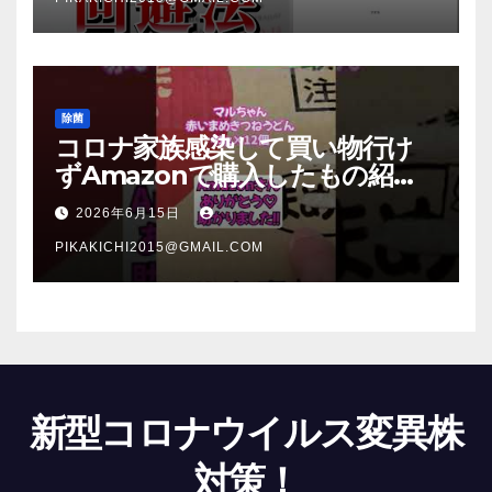
除菌
コロナ家族感染して買い物行け
ずAmazonで購入したもの紹
介 #Shorts
2026年6月15日
PIKAKICHI2015@GMAIL.COM
新型コロナウイルス変異株
対策！