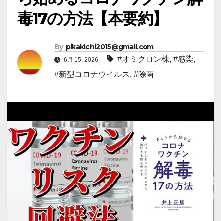
毒17の方法【本要約】
By
pikakichi2015@gmail.com
#オミクロン株
,
#感染
,
6月 15, 2026
#新型コロナウイルス
,
#除菌