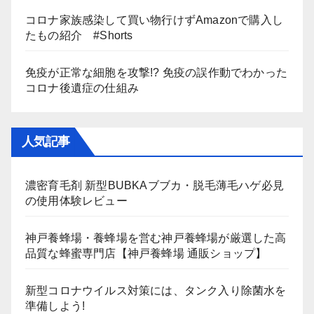
コロナ家族感染して買い物行けずAmazonで購入し
たもの紹介 #Shorts
免疫が正常な細胞を攻撃!? 免疫の誤作動でわかった
コロナ後遺症の仕組み
人気記事
濃密育毛剤 新型BUBKAブブカ・脱毛薄毛ハゲ必見
の使用体験レビュー
神戸養蜂場・養蜂場を営む神戸養蜂場が厳選した高
品質な蜂蜜専門店【神戸養蜂場 通販ショップ】
新型コロナウイルス対策には、タンク入り除菌水を
準備しよう!