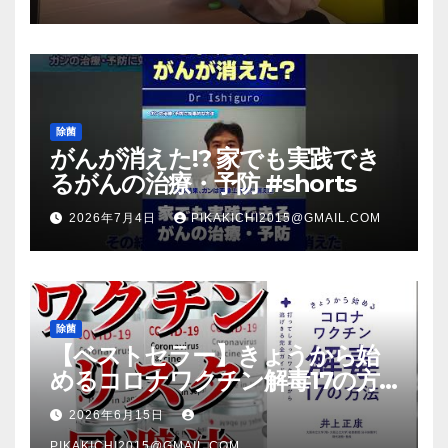
放送のＴＶ番組での紹介映像
除菌
がんが消えた!? 家でも実践でき
るがんの治療・予防 #shorts
2026年7月4日
PIKAKICHI2015@GMAIL.COM
除菌
【ベストセラー】きょうから始
めるコロナワクチン解毒17の方
法【本要約】
2026年6月15日
PIKAKICHI2015@GMAIL.COM