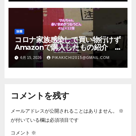
除菌
コロナ家族感染して買い物行けず
Amazonで購入したもの紹介
#Shorts
6月 15, 2026
PIKAKICHI2015@GMAIL.COM
コメントを残す
メールアドレスが公開されることはありません。
※
が付いている欄は必須項目です
コメント
※