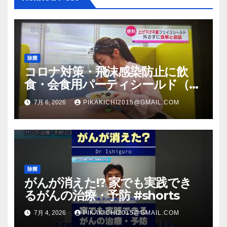
ン
除菌
コロナ対策・飛沫感染防止に飲
食・会食用パーティシールド（マ
スク会食代替品）ＦＢＣ福井放送
7月 6, 2026
PIKAKICHI2015@GMAIL.COM
のＴＶ番組での紹介映像
除菌
がんが消えた!? 家でも実践でき
るがんの治療・予防 #shorts
7月 4, 2026
PIKAKICHI2015@GMAIL.COM