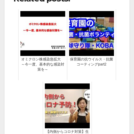
オミクロン株感染急拡大
保育園の抗ウイルス・抗菌
～今一度、基本的な感染対
コーティングpart2
策を～
【内側からコロナ対策】生