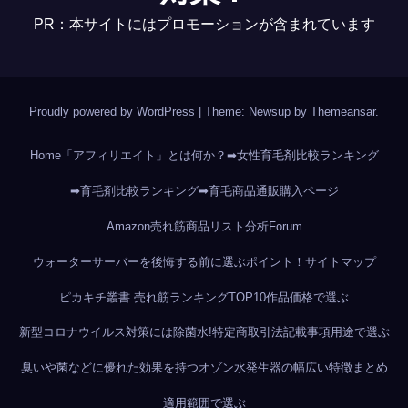
PR：本サイトにはプロモーションが含まれています
Proudly powered by WordPress
|
Theme: Newsup by
Themeansar
.
Home
「アフィリエイト」とは何か？
➡女性育毛剤比較ランキング
➡育毛剤比較ランキング
➡育毛商品通販購入ページ
Amazon売れ筋商品リスト分析
Forum
ウォーターサーバーを後悔する前に選ぶポイント！
サイトマップ
ピカキチ叢書 売れ筋ランキングTOP10作品
価格で選ぶ
新型コロナウイルス対策には除菌水!
特定商取引法記載事項
用途で選ぶ
臭いや菌などに優れた効果を持つオゾン水発生器の幅広い特徴まとめ
適用範囲で選ぶ