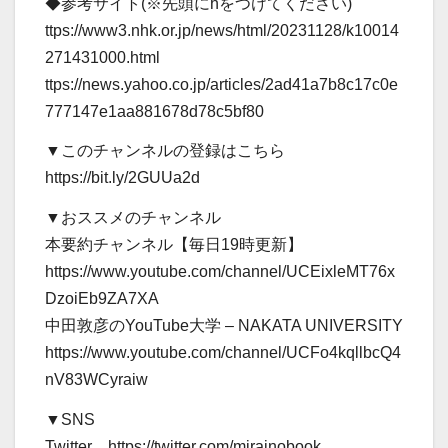
◆参考サイト(※先頭にhをつけてください)
ttps://www3.nhk.or.jp/news/html/20231128/k10014
271431000.html
ttps://news.yahoo.co.jp/articles/2ad41a7b8c17c0e
777147e1aa881678d78c5bf80
▼このチャンネルの登録はこちら
https://bit.ly/2GUUa2d
▼おススメのチャンネル
本要約チャンネル【毎日19時更新】
https://www.youtube.com/channel/UCEixleMT76x
DzoiEb9ZA7XA
中田敦彦のYouTube大学 – NAKATA UNIVERSITY
https://www.youtube.com/channel/UCFo4kqllbcQ4
nV83WCyraiw
▼SNS
Twitter https://twitter.com/mirainobook