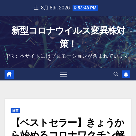
Skip
土. 8月 8th, 2026
6:53:49 PM
to
content
新型コロナウイルス変異株対
策！
PR：本サイトにはプロモーションが含まれています
除菌
【ベストセラー】きょうか
ら始めるコロナワクチン解