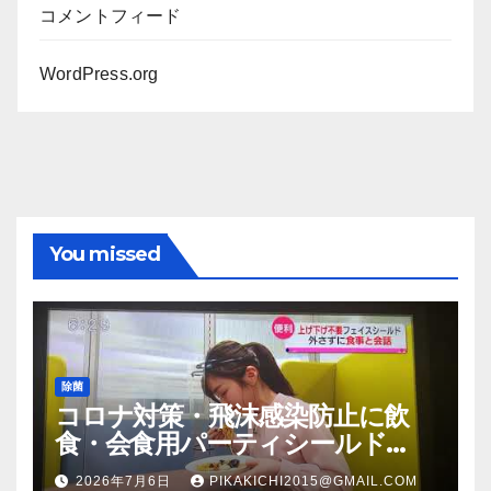
コメントフィード
WordPress.org
You missed
除菌
コロナ対策・飛沫感染防止に飲
食・会食用パーティシールド
（マスク会食代替品）ＦＢＣ福井
2026年7月6日
PIKAKICHI2015@GMAIL.COM