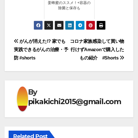
姜蜂蜜のススメ！+容器の
除菌と保存も
投
がんが消えた!? 家でも
コロナ家族感染して買い物
実践できるがんの治療・予
行けずAmazonで購入した
稿
防 #shorts
もの紹介 #Shorts
ナ
ビ
ゲ
By
pikakichi2015@gmail.com
ー
シ
ョ
Related Post