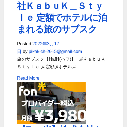
社ＫａｂｕＫ＿Ｓｔｙ
ｌｅ 定額でホテルに泊
まれる旅のサブスク
Posted
2022年3月17
日
by
pikakichi2015@gmail.com
旅のサブスク【HafH(ハフ)】 ,#ＫａｂｕＫ＿
Ｓｔｙｌｅ ,# 定額,#ホテル,#…
Read More