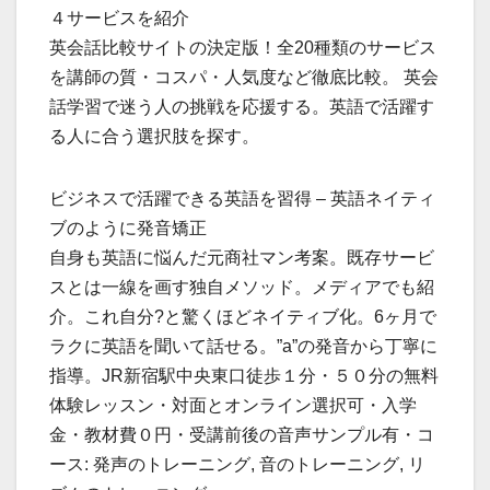
４サービスを紹介
英会話比較サイトの決定版！全20種類のサービス
を講師の質・コスパ・人気度など徹底比較。 英会
話学習で迷う人の挑戦を応援する。英語で活躍す
る人に合う選択肢を探す。
ビジネスで活躍できる英語を習得 – 英語ネイティ
ブのように発音矯正
自身も英語に悩んだ元商社マン考案。既存サービ
スとは一線を画す独自メソッド。メディアでも紹
介。これ自分?と驚くほどネイティブ化。6ヶ月で
ラクに英語を聞いて話せる。”a”の発音から丁寧に
指導。JR新宿駅中央東口徒歩１分・５０分の無料
体験レッスン・対面とオンライン選択可・入学
金・教材費０円・受講前後の音声サンプル有・コ
ース: 発声のトレーニング, 音のトレーニング, リ