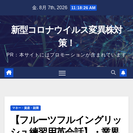
Skip
金. 8月 7th, 2026
11:18:27 AM
to
content
新型コロナウイルス変異株対
策！
PR：本サイトにはプロモーションが含まれています
マネー・資産・副業
【フルーツフルイングリッ
シュ練習用英会話】・業界