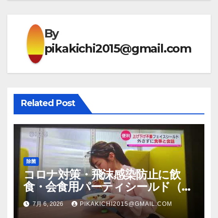
ビ
ゲ
By
ー
pikakichi2015@gmail.com
シ
ョ
ン
Related Post
除菌
コロナ対策・飛沫感染防止に飲
食・会食用パーティシールド（マ
スク会食代替品）ＦＢＣ福井放送
7月 6, 2026
PIKAKICHI2015@GMAIL.COM
のＴＶ番組での紹介映像