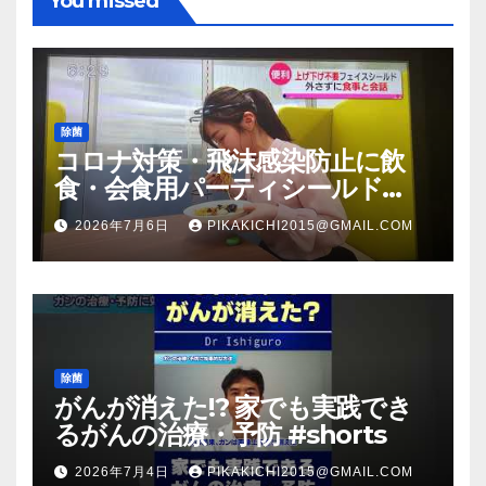
You missed
除菌
コロナ対策・飛沫感染防止に飲
食・会食用パーティシールド
（マスク会食代替品）ＦＢＣ福井
2026年7月6日
PIKAKICHI2015@GMAIL.COM
放送のＴＶ番組での紹介映像
除菌
がんが消えた!? 家でも実践でき
るがんの治療・予防 #shorts
2026年7月4日
PIKAKICHI2015@GMAIL.COM