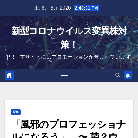
Skip
土. 8月 8th, 2026
2:46:32 PM
to
content
新型コロナウイルス変異株対
策！
PR：本サイトにはプロモーションが含まれています
除菌
「風邪のプロフェッショナ
ルになろう」 〜 菌？ウ