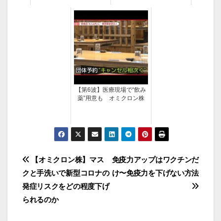
【第6波】医療現場で“飲み
薬”用意も オミクロン株
投
【オミクロン株】マス
免疫力アップはワクチンだ
クと手洗いで新型コロナの
け〜免疫力を下げない方法
稿
発症リスクをどの程度下げ
ナ
られるのか