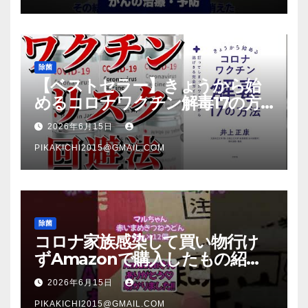
除菌
【ベストセラー】きょうから始
めるコロナワクチン解毒17の方
法【本要約】
2026年6月15日
PIKAKICHI2015@GMAIL.COM
除菌
コロナ家族感染して買い物行け
ずAmazonで購入したもの紹
介 #Shorts
2026年6月15日
PIKAKICHI2015@GMAIL.COM