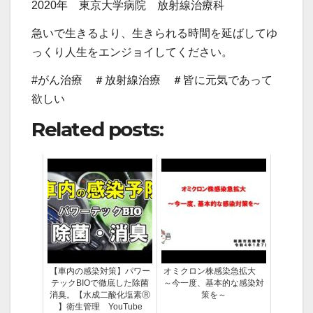
2020年 東京大学病院 放射線治療科
急いで生きるより、生きられる時間を延ばしてゆ
っくり人生をエンジョイしてください。
#がん治療​ ＃放射線治療​ ＃皆に元気であって
欲しい​
Related posts:
【車内の感染対策】パワー
オミクロン株感染急拡大
テックBIOで徹底した除菌
～今一度、基本的な感染対
消臭。【水成二酸化塩素Ⓡ
策を～
】衛生管理 YouTube