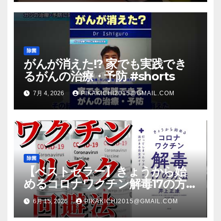
除菌
がんが消えた!? 家でも実践でき
るがんの治療・予防 #shorts
7月 4, 2026
PIKAKICHI2015@GMAIL.COM
除菌
【ベストセラー】きょうから始
めるコロナワクチン解毒17の方法
【本要約】
6月 15, 2026
PIKAKICHI2015@GMAIL.COM