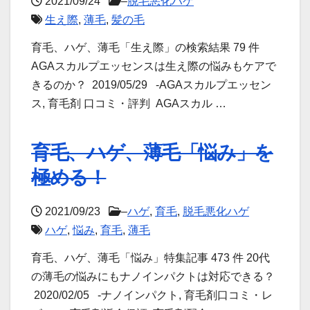
2021/09/24
–
脱毛悪化ハゲ
生え際
,
薄毛
,
髪の毛
育毛、ハゲ、薄毛「生え際」の検索結果 79 件
AGAスカルプエッセンスは生え際の悩みもケアで
きるのか？ 2019/05/29 -AGAスカルプエッセン
ス, 育毛剤 口コミ・評判 AGAスカル …
育毛、ハゲ、薄毛「悩み」を
極める！
2021/09/23
–
ハゲ
,
育毛
,
脱毛悪化ハゲ
ハゲ
,
悩み
,
育毛
,
薄毛
育毛、ハゲ、薄毛「悩み」特集記事 473 件 20代
の薄毛の悩みにもナノインパクトは対応できる？
2020/02/05 -ナノインパクト, 育毛剤口コミ・レ