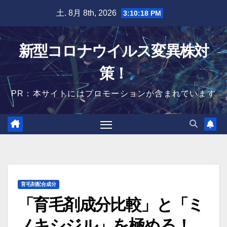
Skip
土. 8月 8th, 2026
3:10:19 PM
to
content
新型コロナウイルス変異株対
策！
PR：本サイトにはプロモーションが含まれています
育毛剤配合成分
「育毛剤成分比較」と「ミ
ノキシジル」を極める！