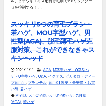
ル、ヒオウギエキス配合育毛剤で５αリダクター
ゼを抑制する！ …
スッキリ5つの育毛プラン・
若ハゲ、MOU字型ハゲ、男
性型(AGA)、脱毛薄毛ハゲ克
服対策、これができなきゃス
キンヘッド
2021/11/11
–
AGA
,
M字型ハゲ・O字型ハ
ゲ・U字型ハゲ
,
Q&A
,
イクオス
,
ピカタロ（ディー
プ育毛）
,
プランテル
,
育毛剤 激安・最安値・お買
い得
,
若ハゲ
M字型ハゲ
,
O字型ハゲ
,
U字型ハゲ
,
男性型
(AGA)
,
若ハゲ