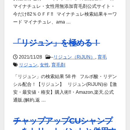
マイナチュレ・女性用無添加育毛剤公式サイト・
今だけ82％ＯＦＦ!! マイナチュレ検索結果キーワ
ード マイナチュレ、ama …
「リジュン」を極める！
2021/11/28
–
リジュン（RiJUN）
,
育毛
リジュン
,
女性
,
育毛剤
「リジュン」の検索結果 58 件 フルボ酸・リデン
シル配合！【リジュン】 リジュン(RiJUN)㊙【激
安・最安値・格安】購入術!!・Amazon,楽天,公式
通販,(解約,返 …
チャップアップCUシャンプ