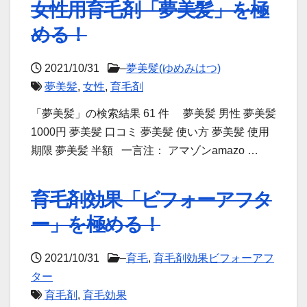
女性用育毛剤「夢美髪」を極
める！
2021/10/31
–
夢美髪(ゆめみはつ)
夢美髪
,
女性
,
育毛剤
「夢美髪」の検索結果 61 件 夢美髪 男性 夢美髪
1000円 夢美髪 口コミ 夢美髪 使い方 夢美髪 使用
期限 夢美髪 半額 一言注： アマゾンamazo …
育毛剤効果「ビフォーアフタ
ー」を極める！
2021/10/31
–
育毛
,
育毛剤効果ビフォーアフ
ター
育毛剤
,
育毛効果