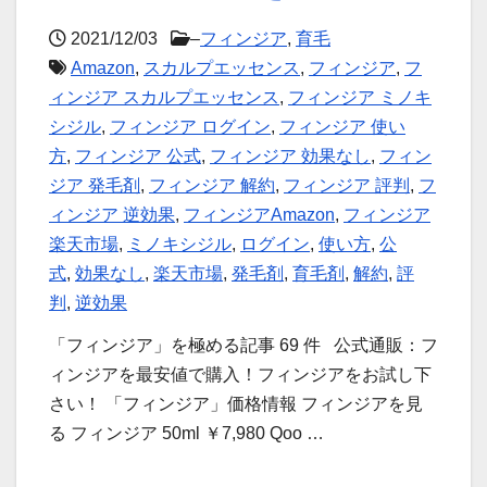
2021/12/03
–
フィンジア
,
育毛
Amazon
,
スカルプエッセンス
,
フィンジア
,
フ
ィンジア スカルプエッセンス
,
フィンジア ミノキ
シジル
,
フィンジア ログイン
,
フィンジア 使い
方
,
フィンジア 公式
,
フィンジア 効果なし
,
フィン
ジア 発毛剤
,
フィンジア 解約
,
フィンジア 評判
,
フ
ィンジア 逆効果
,
フィンジアAmazon
,
フィンジア
楽天市場
,
ミノキシジル
,
ログイン
,
使い方
,
公
式
,
効果なし
,
楽天市場
,
発毛剤
,
育毛剤
,
解約
,
評
判
,
逆効果
「フィンジア」を極める記事 69 件 公式通販：フ
ィンジアを最安値で購入！フィンジアをお試し下
さい！ 「フィンジア」価格情報 フィンジアを見
る フィンジア 50ml ￥7,980 Qoo …