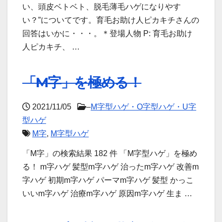
い、頭皮ベトベト、脱毛薄毛ハゲになりやす
い？”についてです。育毛お助け人ピカキチさんの
回答はいかに・・・。＊登場人物 P: 育毛お助け
人ピカキチ、 …
「M字」を極める！
2021/11/05
–
M字型ハゲ・O字型ハゲ・U字
型ハゲ
M字
,
M字型ハゲ
「M字」の検索結果 182 件 「M字型ハゲ」を極め
る！ m字ハゲ 髪型m字ハゲ 治ったm字ハゲ 改善m
字ハゲ 初期m字ハゲ パーマm字ハゲ 髪型 かっこ
いいm字ハゲ 治療m字ハゲ 原因m字ハゲ 生ま …