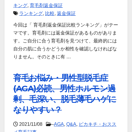
キング
,
育毛剤返金保証
ランキング
,
比較
,
返金保証
今回は「 育毛剤返金保証比較ランキング」がテー
マです。育毛剤には返金保証があるものがありま
す。ご自分に合う育毛剤を見つけて、最終的には
自分の肌に合うかどうか相性を確認しなければな
りません。そのときに有 …
育毛お悩み・男性型脱毛症
(AGA)必読、男性ホルモン過
剰、毛深い、脱毛薄毛ハゲに
なりやすい？
2021/11/08
–
AGA
,
Q&A
,
ピカキチ・おスス