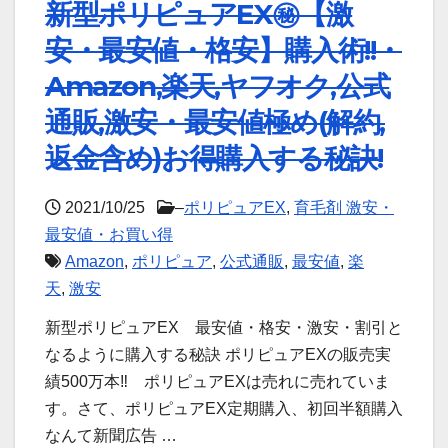
新型ポリピュアEX㊙【激
安・最安値・格安】購入術!!・
Amazon,楽天,ヤフオク,公式
通販,激安・最安値極め(解約,
返金含め)お得購入する秘訣!
2021/10/25
–
ポリピュアEX
,
育毛剤 激安・
最安値・お買い得
Amazon
,
ポリピュア
,
公式通販
,
最安値
,
楽
天
,
激安
新型ポリピュアEX 最安値・格安・激安・割引と
なるように購入する秘訣 ポリピュアEXの販売実
績500万本‼ ポリピュアEXは売れに売れていま
す。さて、ポリピュアEX定期購入、初回半額購入
なんて新聞広告 …