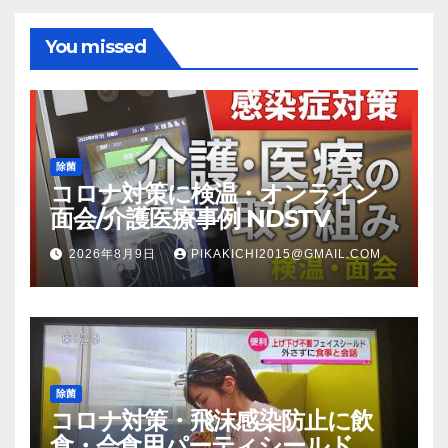
You missed
除菌
コロナ対策に検温・オンライン
面会/介護医療事例 NDSTV
2026年8月9日
PIKAKICHI2015@GMAIL.COM
除菌
コロナ対策・飛沫感染防止に飲
食・会食用パーティシールド