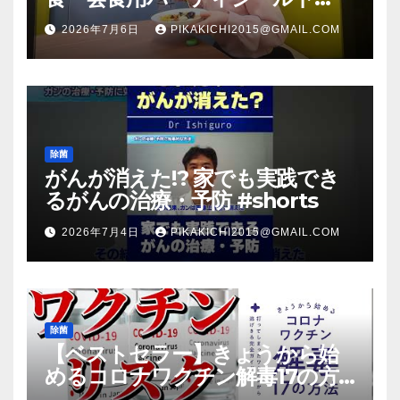
（マスク会食代替品）ＦＢＣ福井
2026年7月6日
PIKAKICHI2015@GMAIL.COM
放送のＴＶ番組での紹介映像
除菌
がんが消えた!? 家でも実践でき
るがんの治療・予防 #shorts
2026年7月4日
PIKAKICHI2015@GMAIL.COM
除菌
【ベストセラー】きょうから始
めるコロナワクチン解毒17の方
法【本要約】