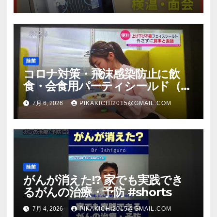
除菌
コロナ対策・飛沫感染防止に飲
食・会食用パーティシールド（マ
スク会食代替品）ＦＢＣ福井放送
7月 6, 2026
PIKAKICHI2015@GMAIL.COM
のＴＶ番組での紹介映像
除菌
がんが消えた!? 家でも実践でき
るがんの治療・予防 #shorts
7月 4, 2026
PIKAKICHI2015@GMAIL.COM