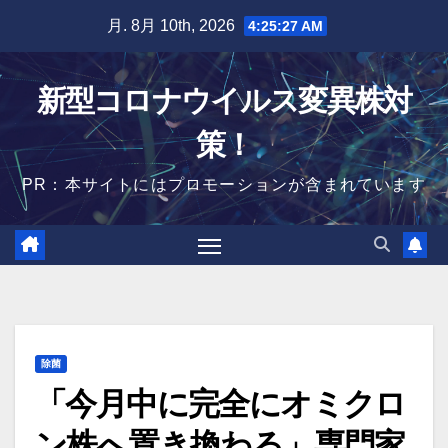
Skip
月. 8月 10th, 2026
4:25:28 AM
to
content
新型コロナウイルス変異株対
策！
PR：本サイトにはプロモーションが含まれています
除菌
「今月中に完全にオミクロ
ン株へ置き換わる」専門家