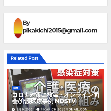
ナ
ビ
ゲ
By
pikakichi2015@gmail.com
ー
シ
ョ
Related Post
ン
除菌
コロナ対策に検温・オンライン面
会/介護医療事例 NDSTV
8月 9, 2026
PIKAKICHI2015@GMAIL.COM