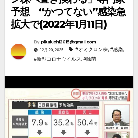
予想 “かつてない”感染急
拡大で(2022年1月11日)
By
pikakichi2015@gmail.com
#オミクロン株
,
#感染
,
12月 20, 2025
#新型コロナウイルス
,
#除菌