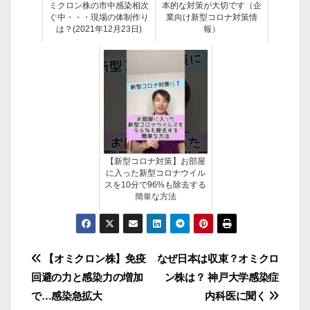
ミクロン株の市中感染相次
本的な対策が大切です（企
ぐ中・・・現場の体制作り
業向け新型コロナ対策情
は？(2021年12月23日)
報）
【新型コロナ対策】お部屋
に入った新型コロナウイル
スを10分で96%も除去する
簡単な方法
投
【オミクロン株】免疫
なぜ日本は収束？オミクロ
回避の力と感染力の増加
ン株は？ 神戸大学感染症
稿
で…感染急拡大
内科医に聞く