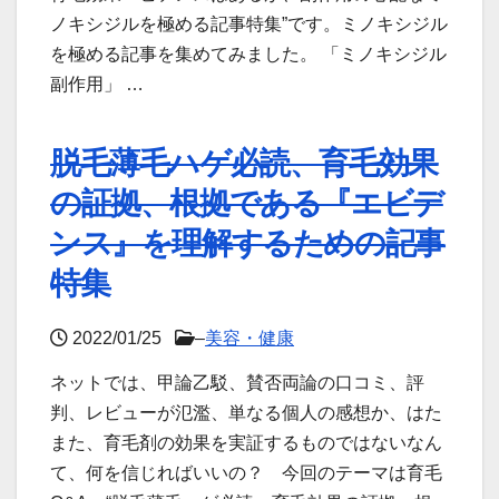
ノキシジルを極める記事特集”です。ミノキシジル
を極める記事を集めてみました。 「ミノキシジル
副作用」 …
脱毛薄毛ハゲ必読、育毛効果
の証拠、根拠である『エビデ
ンス』を理解するための記事
特集
2022/01/25
–
美容・健康
ネットでは、甲論乙駁、賛否両論の口コミ、評
判、レビューが氾濫、単なる個人の感想か、はた
また、育毛剤の効果を実証するものではないなん
て、何を信じればいいの？ 今回のテーマは育毛