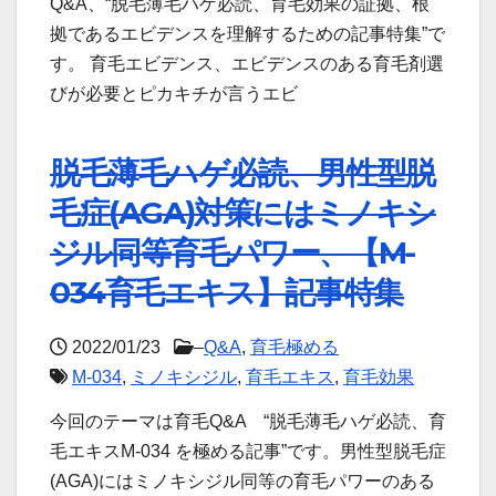
Q&A、“脱毛薄毛ハゲ必読、育毛効果の証拠、根
拠であるエビデンスを理解するための記事特集”で
す。 育毛エビデンス、エビデンスのある育毛剤選
びが必要とピカキチが言うエビ
脱毛薄毛ハゲ必読、男性型脱
毛症(AGA)対策にはミノキシ
ジル同等育毛パワー、【M-
034育毛エキス】記事特集
2022/01/23
–
Q&A
,
育毛極める
M-034
,
ミノキシジル
,
育毛エキス
,
育毛効果
今回のテーマは育毛Q&A “脱毛薄毛ハゲ必読、育
毛エキスM-034 を極める記事”です。男性型脱毛症
(AGA)にはミノキシジル同等の育毛パワーのある