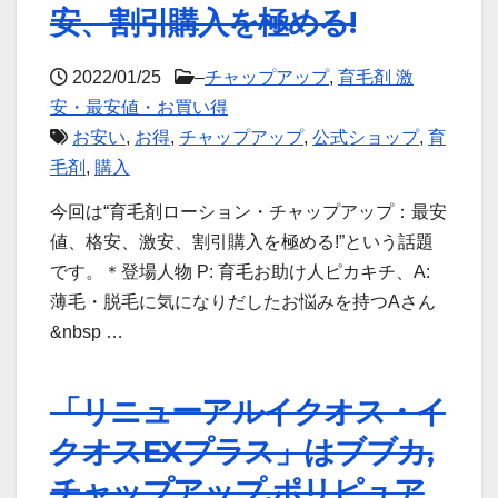
安、割引購入を極める!
2022/01/25
–
チャップアップ
,
育毛剤 激
安・最安値・お買い得
お安い
,
お得
,
チャップアップ
,
公式ショップ
,
育
毛剤
,
購入
今回は“育毛剤ローション・チャップアップ：最安
値、格安、激安、割引購入を極める!”という話題
です。＊登場人物 P: 育毛お助け人ピカキチ、A:
薄毛・脱毛に気になりだしたお悩みを持つAさん
&nbsp …
「リニューアルイクオス・イ
クオスEXプラス」はブブカ,
チャップアップ,ポリピュア