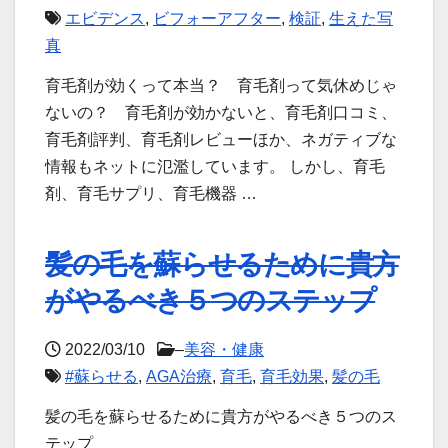
エビデンス
,
ビフォーアフター
,
検証
,
生えた写
真
育毛剤が効くって本当？ 育毛剤って気休めじゃ
ないの？ 育毛剤が効かないと、育毛剤口コミ、
育毛剤評判、育毛剤レビューほか、ネガティブな
情報もネットに氾濫しています。 しかし、育毛
剤、育毛サプリ、育毛機器 …
髪の毛を蘇らせるために貴方
がやるべき５つのステップ
2022/03/10
–
美容・健康
#蘇らせる
,
AGA治療
,
育毛
,
育毛効果
,
髪の毛
髪の毛を蘇らせるために貴方がやるべき５つのス
テップ