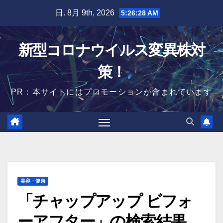
Skip
日. 8月 9th, 2026
5:26:29 AM
to
content
新型コロナウイルス変異株対
策！
PR：本サイトにはプロモーションが含まれています
美容・健康
「チャップアップ ビフォ
ーアフター」の検索結果