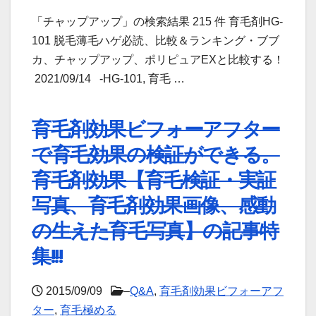
「チャップアップ」の検索結果 215 件 育毛剤HG-
101 脱毛薄毛ハゲ必読、比較＆ランキング・ブブ
カ、チャップアップ、ポリピュアEXと比較する！
2021/09/14 -HG-101, 育毛 …
育毛剤効果ビフォーアフター
で育毛効果の検証ができる。
育毛剤効果【育毛検証・実証
写真、育毛剤効果画像、感動
の生えた育毛写真】の記事特
集!!!
2015/09/09
–
Q&A
,
育毛剤効果ビフォーアフ
ター
,
育毛極める