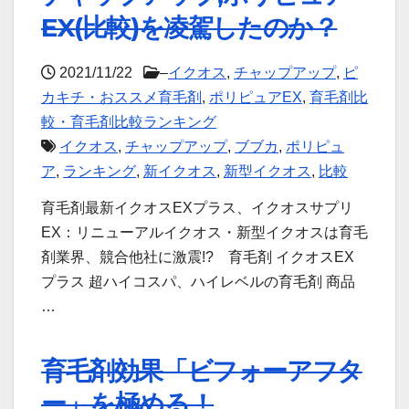
EX(比較)を凌駕したのか？
2021/11/22
–
イクオス
,
チャップアップ
,
ピ
カキチ・おススメ育毛剤
,
ポリピュアEX
,
育毛剤比
較・育毛剤比較ランキング
イクオス
,
チャップアップ
,
ブブカ
,
ポリピュ
ア
,
ランキング
,
新イクオス
,
新型イクオス
,
比較
育毛剤最新イクオスEXプラス、イクオスサプリ
EX：リニューアルイクオス・新型イクオスは育毛
剤業界、競合他社に激震!? 育毛剤 イクオスEX
プラス 超ハイコスパ、ハイレベルの育毛剤 商品
…
育毛剤効果「ビフォーアフタ
ー」を極める！