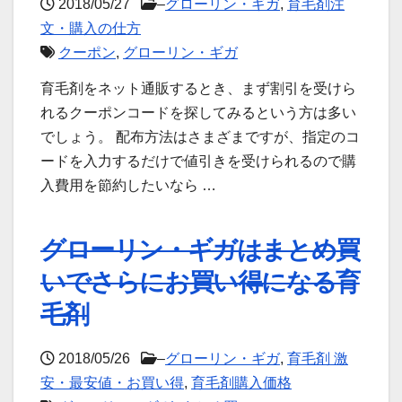
2018/05/27
–
グローリン・ギガ
,
育毛剤注
文・購入の仕方
クーポン
,
グローリン・ギガ
育毛剤をネット通販するとき、まず割引を受けら
れるクーポンコードを探してみるという方は多い
でしょう。 配布方法はさまざまですが、指定のコ
ードを入力するだけで値引きを受けられるので購
入費用を節約したいなら …
グローリン・ギガはまとめ買
いでさらにお買い得になる育
毛剤
2018/05/26
–
グローリン・ギガ
,
育毛剤 激
安・最安値・お買い得
,
育毛剤購入価格