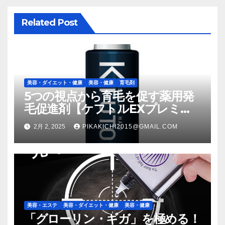
シ
Related Post
ョ
ン
美容・ダイエット・健康
美容・健康
育毛剤
5つの視点から育毛を促す薬用発
毛促進剤【ケフトルEXプレミア
ム】
2月 2, 2025
PIKAKICHI2015@GMAIL.COM
美容・エステ
美容・ダイエット・健康
美容・健康
「グローリン・ギガ」を極める！