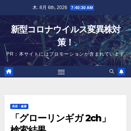
Skip
木. 8月 6th, 2026
7:40:32 AM
to
content
新型コロナウイルス変異株対
策！
PR：本サイトにはプロモーションが含まれています
美容・健康
「グローリンギガ 2ch」
検索結果