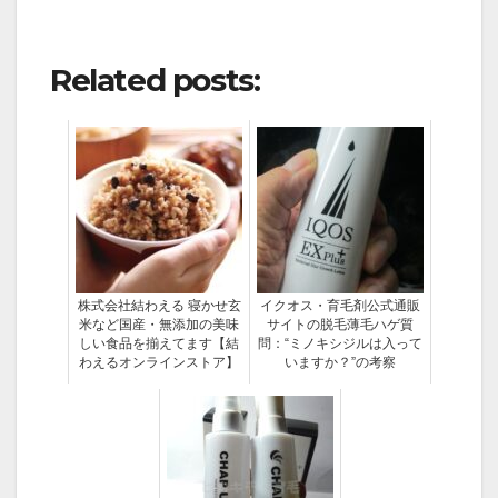
Related posts:
株式会社結わえる 寝かせ玄
イクオス・育毛剤公式通販
米など国産・無添加の美味
サイトの脱毛薄毛ハゲ質
しい食品を揃えてます【結
問：“ミノキシジルは入って
わえるオンラインストア】
いますか？”の考察