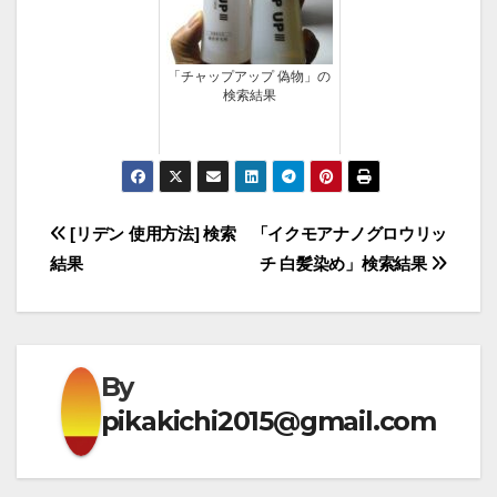
「チャップアップ 偽物」の
検索結果
投
[リデン 使用方法] 検索
「イクモアナノグロウリッ
結果
チ 白髪染め」検索結果
稿
ナ
ビ
By
ゲ
pikakichi2015@gmail.com
ー