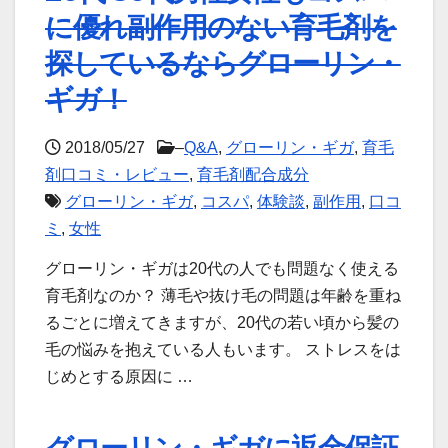
に優れ副作用のない育毛剤を
探しているならグローリン・
ギガ！
2018/05/27
–
Q&A
,
グローリン・ギガ
,
育毛
剤口コミ・レビュー
,
育毛剤配合成分
グローリン・ギガ
,
コスパ
,
体験談
,
副作用
,
口コ
ミ
,
女性
グローリン・ギガは20代の人でも問題なく使える
育毛剤なのか？ 薄毛や抜け毛の問題は年齢を重ね
るごとに増えてきますが、20代の若い頃から髪の
毛の悩みを抱えている人もいます。 ストレスをは
じめとする原因に …