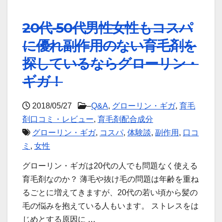
20代-50代男性女性もコスパ
に優れ副作用のない育毛剤を
探しているならグローリン・
ギガ！
2018/05/27
–
Q&A
,
グローリン・ギガ
,
育毛
剤口コミ・レビュー
,
育毛剤配合成分
グローリン・ギガ
,
コスパ
,
体験談
,
副作用
,
口コ
ミ
,
女性
グローリン・ギガは20代の人でも問題なく使える
育毛剤なのか？ 薄毛や抜け毛の問題は年齢を重ね
るごとに増えてきますが、20代の若い頃から髪の
毛の悩みを抱えている人もいます。 ストレスをは
じめとする原因に …