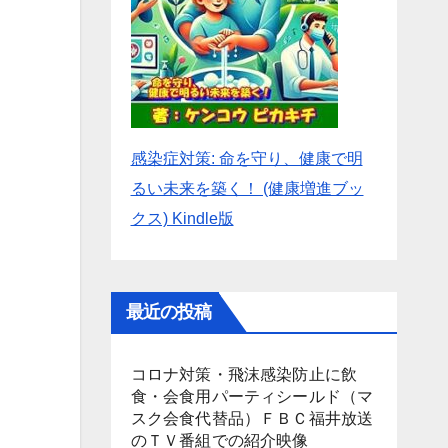
感染症対策: 命を守り、健康で明
るい未来を築く！ (健康増進ブッ
クス) Kindle版
最近の投稿
コロナ対策・飛沫感染防止に飲
食・会食用パーティシールド（マ
スク会食代替品）ＦＢＣ福井放送
のＴＶ番組での紹介映像