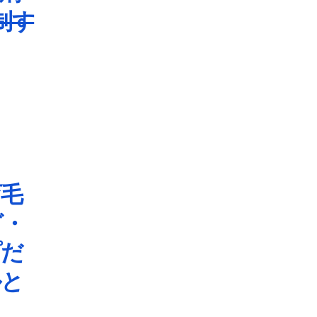
制す
育毛
グ・
プだ
ルと