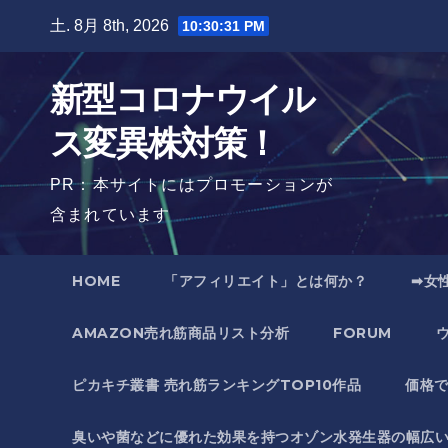
Skip
土. 8月 8th, 2026
10:30:32 PM
to
content
新型コロナウイル
ス変異株対策！
PR：本サイトにはプロモーションが
含まれています
HOME
「アフィリエイト」とは何か？
➡女
AMAZON売れ筋商品リスト分析
FORUM
ピカキチ叢書 売れ筋ランキングTOP10作品
価格
臭いや菌などに優れた効果を持つオゾン水発生器の幅広