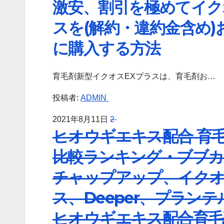
激安、割引を極めてイク
スを(解約・違約金含め)
に購入する方法
育毛剤新型イクオスEXプラスは、育毛剤お…
投稿者:
ADMIN
2021年8月11日
2
ヒオウギエキス配合 育
比較ランキング・ブブカ
チャップアップ、イク
ス、Deeper、プランテ
ヒオウギエキス配合育毛