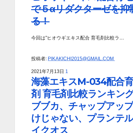
で５αリダクターゼを抑
る！
今回は”ヒオウギエキス配合 育毛剤比較ラ…
投稿者:
PIKAKICHI2015@GMAIL.COM
2021年7月13日
1
海藻エキスM-034配合
剤 育毛剤比較ランキン
ブブカ、チャップアッ
けじゃない、プランテ
イクオス