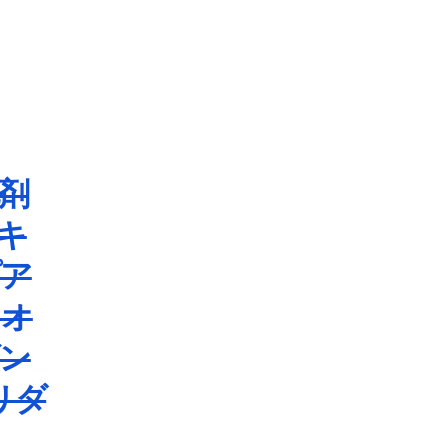
剤
キ
プア
クオ
ン
リダ