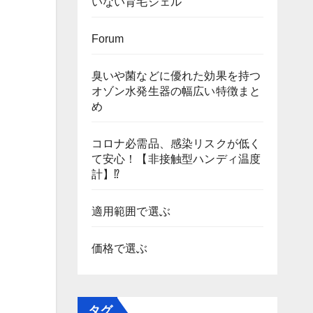
いない育毛ジェル
Forum
臭いや菌などに優れた効果を持つ
オゾン水発生器の幅広い特徴まと
め
コロナ必需品、感染リスクが低く
て安心！【非接触型ハンディ温度
計】⁉
適用範囲で選ぶ
価格で選ぶ
タグ