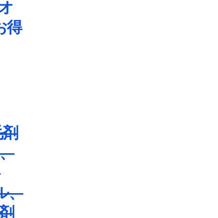
オ
お得
毛剤
、
オ
ル、
剤