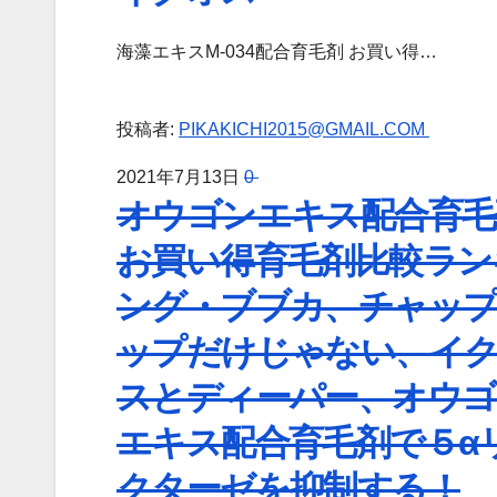
海藻エキスM-034配合育毛剤 お買い得…
投稿者:
PIKAKICHI2015@GMAIL.COM
2021年7月13日
0
オウゴンエキス配合育毛
お買い得育毛剤比較ラン
ング・ブブカ、チャッ
ップだけじゃない、イ
スとディーパー、オウゴ
エキス配合育毛剤で５α
クターゼを抑制する！