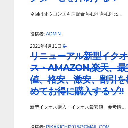
今回はオウゴンエキス配合育毛剤 育毛剤比…
投稿者:
ADMIN
2021年4月11日
0
リニューアル新型イクオ
ス・AMAZON,楽天、最
値、格安、激安、割引を
めてお得に購入するゾ!!
新型イクオス購入・イクオス最安値 参考情…
投稿者:
PIKAKICHI2015@GMAIL.COM