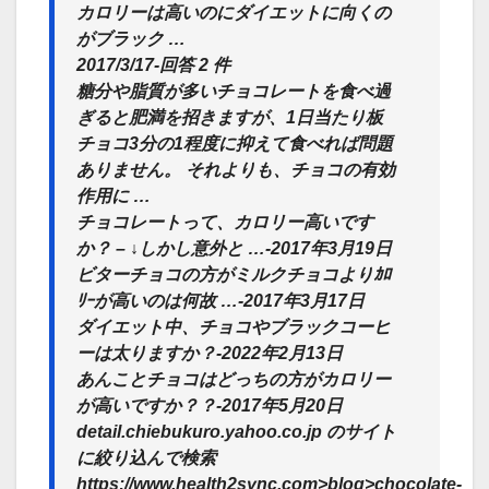
カロリーは高いのにダイエットに向くの
がブラック …
2017/3/17-回答 2 件
糖分や脂質が多いチョコレートを食べ過
ぎると肥満を招きますが、1日当たり板
チョコ3分の1程度に抑えて食べれば問題
ありません。 それよりも、チョコの有効
作用に
…
チョコレートって、カロリー高いです
か？ – ↓しかし意外と …-2017年3月19日
ビターチョコの方がミルクチョコよりｶﾛ
ﾘｰが高いのは何故 …-2017年3月17日
ダイエット中、チョコやブラックコーヒ
ーは太りますか？-2022年2月13日
あんことチョコはどっちの方がカロリー
が高いですか？？-2017年5月20日
detail.chiebukuro.yahoo.co.jp のサイト
に絞り込んで検索
https://www.health2sync.com>blog>chocolate-