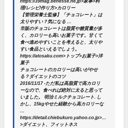
https://39mag.benesse.ne.jp>家事>料
理/レシピ/作り方>カロリー
【管理栄養士監修】「チョコレート」は
太りやすい？気になる …
市販のチョコレートは脂質や糖質量が多
く、カロリーも高いお菓子です。甘くて
食べ進めやすいことを考えると、太りや
すい食品といえるでしょう。
https://atosaku.com>トップ>お菓子>洋
菓子
チョコレートのカロリーは高いがやせ
る？ダイエットのコツ
2016/11/17 -ただ私は高脂質で高カロリ
ーなので、食べれば絶対に太ると思って
いました。 明治ミルクチョコレート. し
かし、15kgやせた経験から高カロリーな
…
https://detail.chiebukuro.yahoo.co.jp>…
>ダイエット、フィットネス