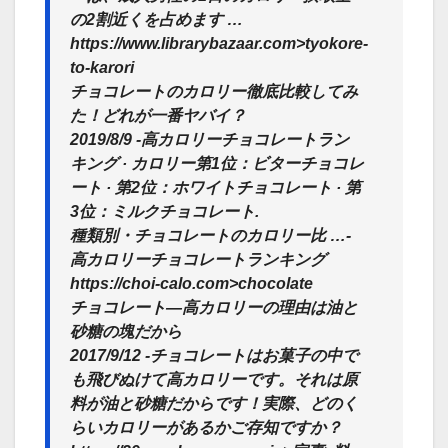
の2割近くを占めます …
https://www.librarybazaar.com>tyokore-
to-karori
チョコレートのカロリー徹底比較してみ
た！どれが一番ヤバイ？
2019/8/9 -高カロリーチョコレートラン
キング · カロリー第1位：ビターチョコレ
ート · 第2位：ホワイトチョコレート · 第
3位：ミルクチョコレート.
種類別・チョコレートのカロリー比 …-
高カロリーチョコレートランキング
https://choi-calo.com>chocolate
チョコレート―高カロリーの理由は油と
砂糖の塊だから
2017/9/12 -チョコレートはお菓子の中で
も飛びぬけて高カロリーです。それは原
料が油と砂糖だからです！実際、どのく
らいカロリーがあるかご存知ですか？