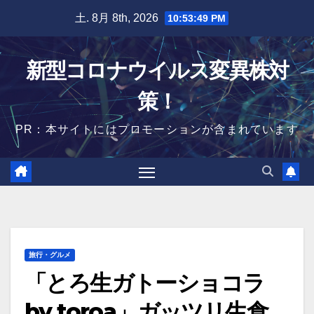
Skip
土. 8月 8th, 2026
10:53:50 PM
to
content
新型コロナウイルス変異株対
策！
PR：本サイトにはプロモーションが含まれています
旅行・グルメ
「とろ生ガトーショコラ
by toroa」ガッツリ生食