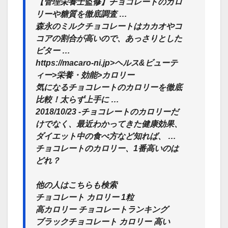
【管理栄養士監修】チョコレートのカロ
リーや糖質を徹底調査 …
森永のミルクチョコレートはカカオやコ
コアの割合が高いので、あっさりとした
ビター …
https://macaro-ni.jp>ヘルス&ビューテ
ィー>栄養・効能>カロリー
気になるチョコレートのカロリーを徹底
比較！太らず上手に …
2018/10/23 -チョコレートのカロリーだ
けでなく、最近わかってきた健康効果、
ダイエット中の食べ方など知れば、 …
チョコレートのカロリー、1番高いのは
どれ？
他の人はこちらも検索
チョコレート カロリー 1粒
高カロリー チョコレートランキング
ブラックチョコレート カロリー 高い