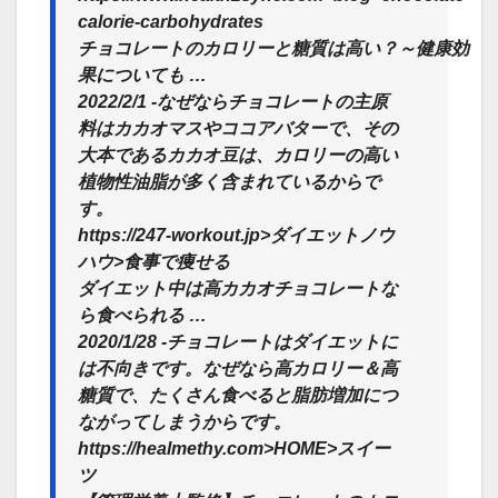
calorie-carbohydrates
チョコレートのカロリーと糖質は高い？～健康効
果についても …
2022/2/1 -なぜならチョコレートの主原
料はカカオマスやココアバターで、その
大本であるカカオ豆は、カロリーの高い
植物性油脂が多く含まれているからで
す。
https://247-workout.jp>ダイエットノウ
ハウ>食事で痩せる
ダイエット中は高カカオチョコレートな
ら食べられる …
2020/1/28 -チョコレートはダイエットに
は不向きです。なぜなら高カロリー＆高
糖質で、たくさん食べると脂肪増加につ
ながってしまうからです。
https://healmethy.com>HOME>スイー
ツ