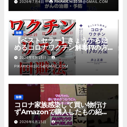
2026年7月4日
PIKAKICHI2015@GMAIL.COM
除菌
【ベストセラー】きょうから始
めるコロナワクチン解毒17の方
法【本要約】
2026年6月15日
PIKAKICHI2015@GMAIL.COM
除菌
コロナ家族感染して買い物行け
ずAmazonで購入したもの紹
介 #Shorts
2026年6月15日