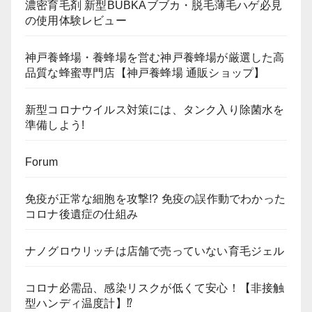
濃密育毛剤 新型BUBKAブブカ・脱毛薄毛ハゲ必見
の使用体験レビュー
神戸養蜂場・養蜂場を営む神戸養蜂場が厳選した高
品質な蜂蜜専門店【神戸養蜂場 通販ショップ】
新型コロナウイルス対策には、タンク入り除菌水を
準備しよう!
Forum
免疫が正常な細胞を攻撃!? 免疫の誤作動でわかった
コロナ後遺症の仕組み
ナノグロウリッチは店舗で売っていない育毛ジェル
コロナ必需品、感染リスクが低くて安心！【非接触
型ハンディ温度計】⁉