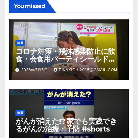
You missed
除菌
コロナ対策・飛沫感染防止に飲
食・会食用パーティシールド
（マスク会食代替品）ＦＢＣ福井
2026年7月6日
PIKAKICHI2015@GMAIL.COM
放送のＴＶ番組での紹介映像
除菌
がんが消えた!? 家でも実践でき
るがんの治療・予防 #shorts