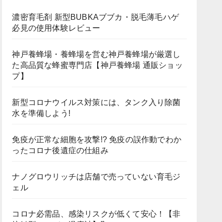
濃密育毛剤 新型BUBKAブブカ・脱毛薄毛ハゲ
必見の使用体験レビュー
神戸養蜂場・養蜂場を営む神戸養蜂場が厳選し
た高品質な蜂蜜専門店【神戸養蜂場 通販ショッ
プ】
新型コロナウイルス対策には、タンク入り除菌
水を準備しよう!
免疫が正常な細胞を攻撃!? 免疫の誤作動でわか
ったコロナ後遺症の仕組み
ナノグロウリッチは店舗で売っていない育毛ジ
ェル
コロナ必需品、感染リスクが低くて安心！【非