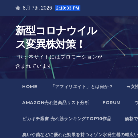
Skip
金. 8月 7th, 2026
2:10:34 PM
to
content
新型コロナウイル
ス変異株対策！
PR：本サイトにはプロモーションが
含まれています
HOME
「アフィリエイト」とは何か？
➡女
AMAZON売れ筋商品リスト分析
FORUM
ピカキチ叢書 売れ筋ランキングTOP10作品
価格
臭いや菌などに優れた効果を持つオゾン水発生器の幅広