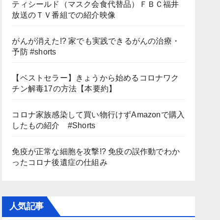
ティシールド（マスク会食代替品）ＦＢＣ福井
放送のＴＶ番組での紹介映像
がんが消えた!? 家でも実践できるがんの治療・
予防 #shorts
【ベストセラー】きょうから始めるコロナワク
チン解毒17の方法【本要約】
コロナ家族感染して買い物行けずAmazonで購入
したもの紹介 #Shorts
免疫が正常な細胞を攻撃!? 免疫の誤作動でわか
ったコロナ後遺症の仕組み
人気記事