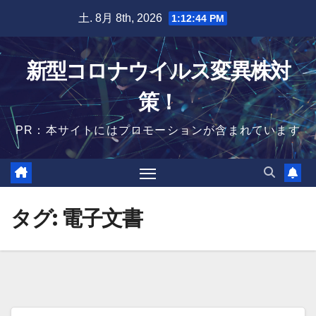
Skip
土. 8月 8th, 2026
1:12:45 PM
to
content
新型コロナウイルス変異株対
策！
PR：本サイトにはプロモーションが含まれています
タグ:
電子文書