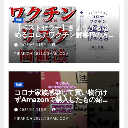
除菌
【ベストセラー】きょうから始
めるコロナワクチン解毒17の方
法【本要約】
2026年6月15日
PIKAKICHI2015@GMAIL.COM
除菌
コロナ家族感染して買い物行け
ずAmazonで購入したもの紹
介 #Shorts
2026年6月15日
PIKAKICHI2015@GMAIL.COM