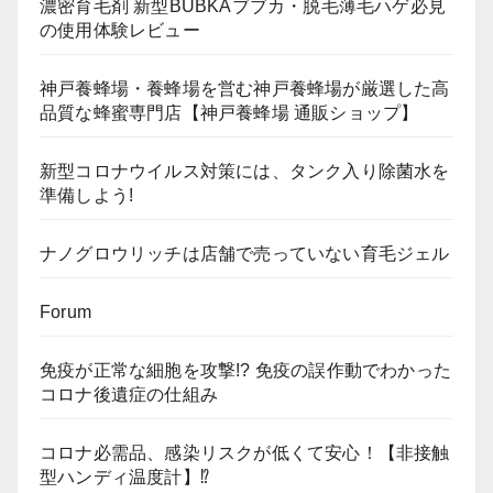
濃密育毛剤 新型BUBKAブブカ・脱毛薄毛ハゲ必見
の使用体験レビュー
神戸養蜂場・養蜂場を営む神戸養蜂場が厳選した高
品質な蜂蜜専門店【神戸養蜂場 通販ショップ】
新型コロナウイルス対策には、タンク入り除菌水を
準備しよう!
ナノグロウリッチは店舗で売っていない育毛ジェル
Forum
免疫が正常な細胞を攻撃!? 免疫の誤作動でわかった
コロナ後遺症の仕組み
コロナ必需品、感染リスクが低くて安心！【非接触
型ハンディ温度計】⁉