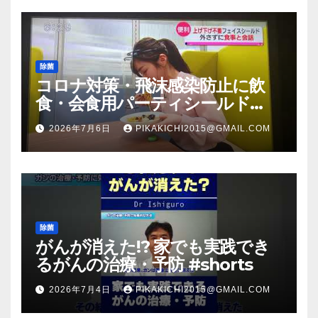
除菌
コロナ対策・飛沫感染防止に飲
食・会食用パーティシールド
（マスク会食代替品）ＦＢＣ福井
2026年7月6日
PIKAKICHI2015@GMAIL.COM
放送のＴＶ番組での紹介映像
除菌
がんが消えた!? 家でも実践でき
るがんの治療・予防 #shorts
2026年7月4日
PIKAKICHI2015@GMAIL.COM