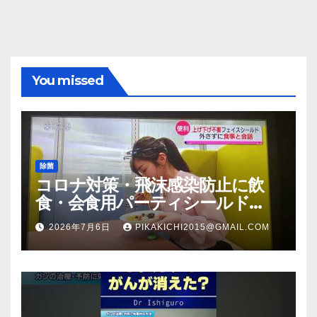
You missed
除菌
コロナ対策・飛沫感染防止に飲
食・会食用パーティシールド
（マスク会食代替品）ＦＢＣ福井
2026年7月6日
PIKAKICHI2015@GMAIL.COM
放送のＴＶ番組での紹介映像