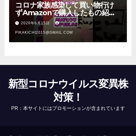
コロナ家族感染して買い物行け
ずAmazonで購入したもの紹
介 #Shorts
2026年6月15日
PIKAKICHI2015@GMAIL.COM
新型コロナウイルス変異株
対策！
PR：本サイトにはプロモーションが含まれています