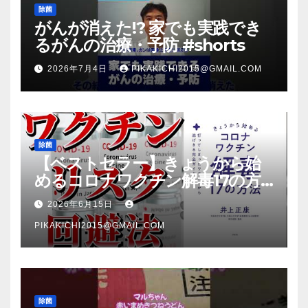
除菌
がんが消えた!? 家でも実践でき
るがんの治療・予防 #shorts
2026年7月4日
PIKAKICHI2015@GMAIL.COM
除菌
【ベストセラー】きょうから始
めるコロナワクチン解毒17の方
法【本要約】
2026年6月15日
PIKAKICHI2015@GMAIL.COM
除菌