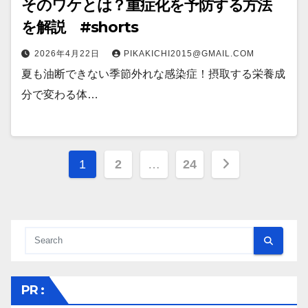
そのワケとは？重症化を予防する方法
を解説 #shorts
2026年4月22日
PIKAKICHI2015@GMAIL.COM
夏も油断できない季節外れな感染症！摂取する栄養成
分で変わる体…
投
1
2
…
24
稿
の
ペ
ー
PR :
ジ