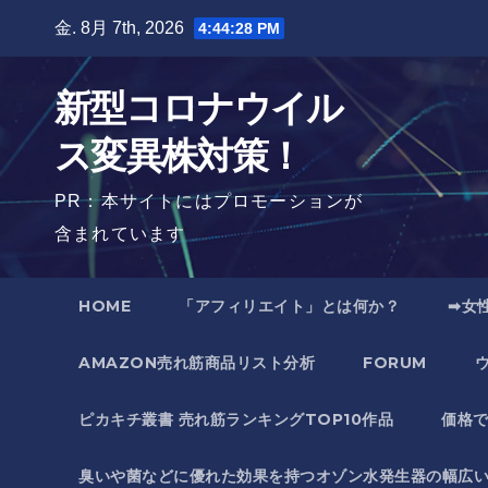
Skip
金. 8月 7th, 2026
4:44:29 PM
to
content
新型コロナウイル
ス変異株対策！
PR：本サイトにはプロモーションが
含まれています
HOME
「アフィリエイト」とは何か？
➡女
AMAZON売れ筋商品リスト分析
FORUM
ピカキチ叢書 売れ筋ランキングTOP10作品
価格
臭いや菌などに優れた効果を持つオゾン水発生器の幅広