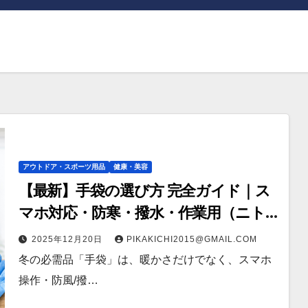
アウトドア・スポーツ用品
健康・美容
【最新】手袋の選び方 完全ガイド｜ス
マホ対応・防寒・撥水・作業用（ニト
リル/ビニール）まで目的別に失敗しな
2025年12月20日
PIKAKICHI2015@GMAIL.COM
い
冬の必需品「手袋」は、暖かさだけでなく、スマホ
操作・防風/撥…