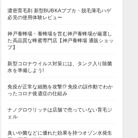
濃密育毛剤 新型BUBKAブブカ・脱毛薄毛ハゲ
必見の使用体験レビュー
神戸養蜂場・養蜂場を営む神戸養蜂場が厳選し
た高品質な蜂蜜専門店【神戸養蜂場 通販ショッ
プ】
新型コロナウイルス対策には、タンク入り除菌
水を準備しよう!
免疫が正常な細胞を攻撃!? 免疫の誤作動でわか
ったコロナ後遺症の仕組み
ナノグロウリッチは店舗で売っていない育毛ジ
ェル
臭いや菌などに優れた効果を持つオゾン水発生