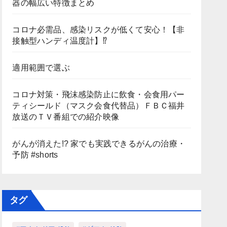
器の幅広い特徴まとめ
コロナ必需品、感染リスクが低くて安心！【非
接触型ハンディ温度計】⁉
適用範囲で選ぶ
コロナ対策・飛沫感染防止に飲食・会食用パー
ティシールド（マスク会食代替品）ＦＢＣ福井
放送のＴＶ番組での紹介映像
がんが消えた!? 家でも実践できるがんの治療・
予防 #shorts
タグ