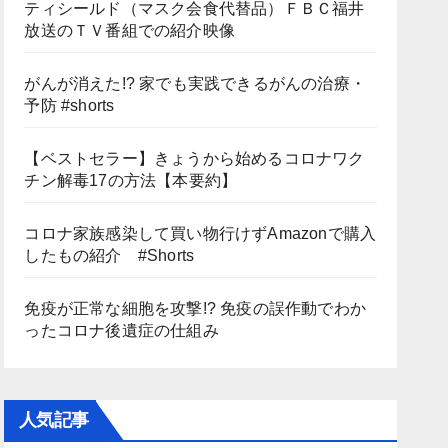
ティシールド（マスク会食代替品）ＦＢＣ福井
放送のＴＶ番組での紹介映像
がんが消えた!? 家でも実践できるがんの治療・
予防 #shorts
【ベストセラー】きょうから始めるコロナワク
チン解毒17の方法【本要約】
コロナ家族感染して買い物行けずAmazonで購入
したもの紹介 #Shorts
免疫が正常な細胞を攻撃!? 免疫の誤作動でわか
ったコロナ後遺症の仕組み
人気記事