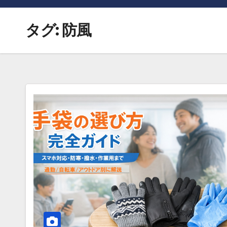
タグ:
防風