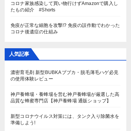
コロナ家族感染して買い物行けずAmazonで購入し
たもの紹介 #Shorts
免疫が正常な細胞を攻撃!? 免疫の誤作動でわかった
コロナ後遺症の仕組み
人気記事
濃密育毛剤 新型BUBKAブブカ・脱毛薄毛ハゲ必見
の使用体験レビュー
神戸養蜂場・養蜂場を営む神戸養蜂場が厳選した高
品質な蜂蜜専門店【神戸養蜂場 通販ショップ】
新型コロナウイルス対策には、タンク入り除菌水を
準備しよう!