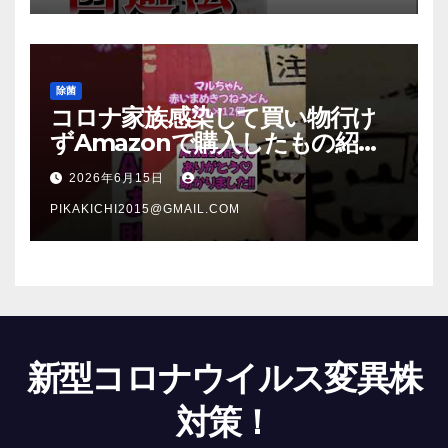
除菌
コロナ家族感染して買い物行け
ずAmazonで購入したもの紹
介 #Shorts
2026年6月15日
PIKAKICHI2015@GMAIL.COM
新型コロナウイルス変異株
対策！