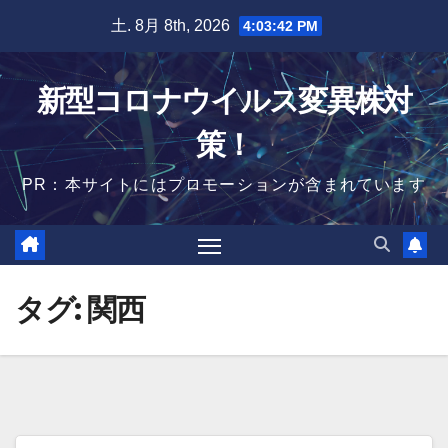
Skip
土. 8月 8th, 2026
4:03:42 PM
to
content
新型コロナウイルス変異株対
策！
PR：本サイトにはプロモーションが含まれています
タグ:
関西