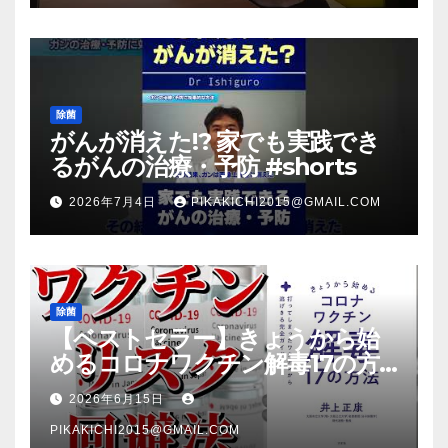
除菌
がんが消えた!? 家でも実践でき
るがんの治療・予防 #shorts
2026年7月4日
PIKAKICHI2015@GMAIL.COM
除菌
【ベストセラー】きょうから始
めるコロナワクチン解毒17の方
法【本要約】
2026年6月15日
PIKAKICHI2015@GMAIL.COM