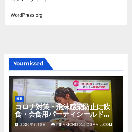
WordPress.org
You missed
除菌
コロナ対策・飛沫感染防止に飲
食・会食用パーティシールド
（マスク会食代替品）ＦＢＣ福井
2026年7月6日
PIKAKICHI2015@GMAIL.COM
放送のＴＶ番組での紹介映像