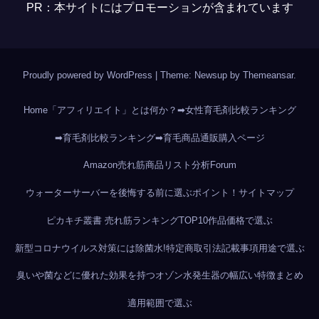
PR：本サイトにはプロモーションが含まれています
Proudly powered by WordPress
|
Theme: Newsup by
Themeansar
.
Home
「アフィリエイト」とは何か？
➡女性育毛剤比較ランキング
➡育毛剤比較ランキング
➡育毛商品通販購入ページ
Amazon売れ筋商品リスト分析
Forum
ウォーターサーバーを後悔する前に選ぶポイント！
サイトマップ
ピカキチ叢書 売れ筋ランキングTOP10作品
価格で選ぶ
新型コロナウイルス対策には除菌水!
特定商取引法記載事項
用途で選ぶ
臭いや菌などに優れた効果を持つオゾン水発生器の幅広い特徴まとめ
適用範囲で選ぶ